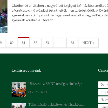
Október 26-án Zilahon a nagyváradi Szigligeti Színház közreműköd
a VanMese című előadást tekinthették meg az érdeklődők. A főkén
gyerekeknek szánt produkció nagy sikert aratott a nagyszülők, szül
gyerekek körében e...
tovább
9
80
81
82
83
. . .
88
NEXT »
Legfrissebb híreink
Címk
Ülésezett az EMNT országos elnöksége
Demo
2026-06-11
Erdé
Nagy
Tőkés László Lakiteleken és Tiszakécs...
Sándo