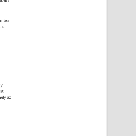
mban
ember
 az
ny
ent
mely az