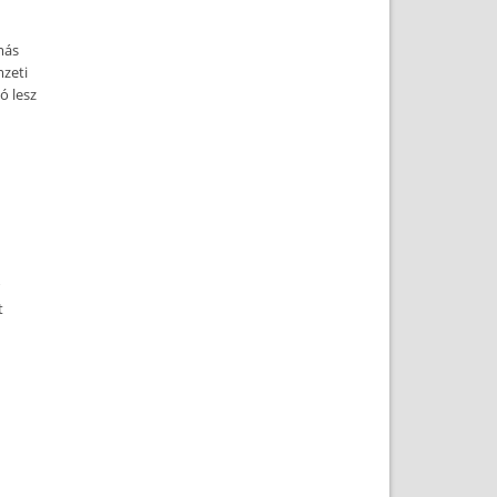
más
mzeti
ó lesz
t