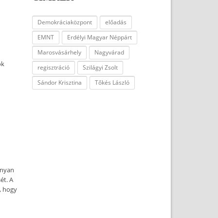
Demokráciaközpont
előadás
EMNT
Erdélyi Magyar Néppárt
Marosvásárhely
Nagyvárad
ok
regisztráció
Szilágyi Zsolt
Sándor Krisztina
Tőkés László
onyan
ét. A
, hogy