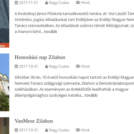
2017-11-01
Nagy Csaba
Hírek
A Kodolányi János Főiskola tanszékvezető tanára, dr. Vizi László Ta
történész, jogász előadásokat tart Erdélyben az Erdélyi Magyar Ne
Tanács szervezésében. Az előadások számos témát feldolgoznak: sz
a trianoni kérd...
tovább
Honosítási nap Zilahon
2017-10-31
Nagy Csaba
Hírek
Október 30-án, 10 óratól honosítási napot tartott az Erdélyi Magyar
Nemzeti Tanács szilágysági szervezte, Zilahon a Demokráciaközpon
székházában. Az eseményen az érdeklődők leadhatták a magyar
állampolgársághoz szükséges irataika...
tovább
VanMese Zilahon
2017-10-31
Nagy Csaba
Hírek