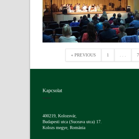
« PREVIOUS
1
. . .
7
Kapcsolat
400219, Kolozsvár,
Budapesti utca (Suceava utca) 17.
Kolozs megye, Románia