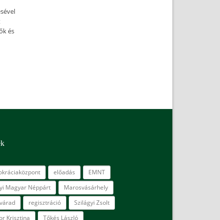
ésével
t
ők és
ék
kráciaközpont
előadás
EMNT
lyi Magyar Néppárt
Marosvásárhely
várad
regisztráció
Szilágyi Zsolt
r Krisztina
Tőkés László