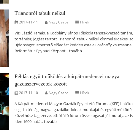
Trianonról tabuk nélkül
2017-11-11
Nagy Csaba
Hírek
Vizi László Tamás, a Kodolányi János Főiskola tanszékvezető tanára,
történész, jogász tartott Trianonról tabuk nélkül címmel érdekes, s
újdonságot ismertető előadást kedden este a Lorántffy Zsuzsanna
Református Egyházi Központ...
tovább
Példás együttműködés a kárpát-medencei magyar
gazdaszervezetek között
2017-11-10
Nagy Csaba
Hírek
A Kárpát-medencei Magyar Gazdák Egyeztető Fóruma (KEF) haték
segíti a térség magyar gazdálkodóinak munkáját és együttműködés
közel húsz tagszervezetből álló fórum összefogását jól mutatja az is
idén 1600 hatá...
tovább