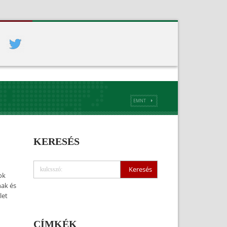
EMNT
KERESÉS
ok
nak és
let
CÍMKÉK