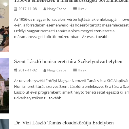
1956-ra emlékeztek a máramarosszigeti börtönmúzeu
2017-11-08
Nagy Csaba
Hírek
Az 1956-os magyar forradalom vérbe fojtásának emléknapján, nov
4-én, a forradalom eseményeiről és hőseiről tartott megemlékezést
Erdélyi Magyar Nemzeti Tanács Kolozs megyei szervezete a
máramarosszigeti börtönmúzeumban. Az ese...
tovább
Szent László honismereti túra Székelyudvarhelyhen
2017-11-02
Nagy Csaba
Hírek
Az udvarhelyszéki Erdélyi Magyar Nemzeti Tanács és a SIC Alapítvá
Honismereti túrát szervez Szent Lászlóra emlékezve. Ez a túra a Sz
László útlevél programként ismert helytörténeti sétát egészíti ki, a
udvarhelyszéken t...
tovább
Dr. Vizi László Tamás előadókörútja Erdélyben