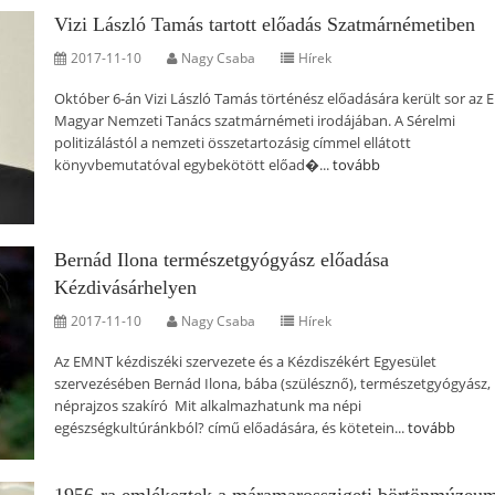
Vizi László Tamás tartott előadás Szatmárnémetiben
2017-11-10
Nagy Csaba
Hírek
Október 6-án Vizi László Tamás történész előadására került sor az E
Magyar Nemzeti Tanács szatmárnémeti irodájában. A Sérelmi
politizálástól a nemzeti összetartozásig címmel ellátott
könyvbemutatóval egybekötött előad�...
tovább
Bernád Ilona természetgyógyász előadása
Kézdivásárhelyen
2017-11-10
Nagy Csaba
Hírek
Az EMNT kézdiszéki szervezete és a Kézdiszékért Egyesület
szervezésében Bernád Ilona, bába (szülésznő), természetgyógyász,
néprajzos szakíró Mit alkalmazhatunk ma népi
egészségkultúránkból? című előadására, és kötetein...
tovább