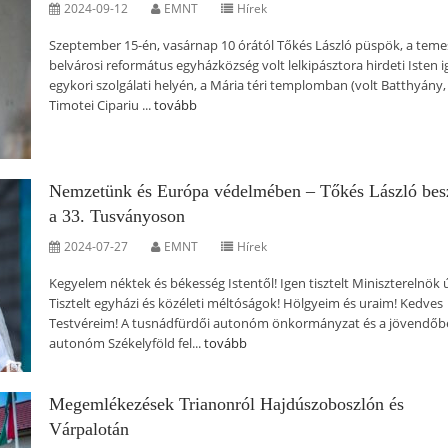
2024-09-12
EMNT
Hírek
Szeptember 15-én, vasárnap 10 órától Tőkés László püspök, a teme
belvárosi református egyházközség volt lelkipásztora hirdeti Isten i
egykori szolgálati helyén, a Mária téri templomban (volt Batthyány
Timotei Cipariu ...
tovább
Nemzetünk és Európa védelmében – Tőkés László bes
a 33. Tusványoson
2024-07-27
EMNT
Hírek
Kegyelem néktek és békesség Istentől! Igen tisztelt Miniszterelnök ú
Tisztelt egyházi és közéleti méltóságok! Hölgyeim és uraim! Kedves
Testvéreim! A tusnádfürdői autonóm önkormányzat és a jövendőbe
autonóm Székelyföld fel...
tovább
Megemlékezések Trianonról Hajdúszoboszlón és
Várpalotán