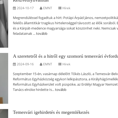
Részvétnyilvánítás
2024-10-17
EMNT
Hírek
Megrendüléssel fogadtuk a hírt: Potápi Árpád János, nemzetpolitiká
felelős államtitkár tragikus hirtelenséggel távozott az élők sorából. 
és a Kárpát-medence magyarsága sokat köszönhet neki. Nemcsak vá
feladatainak ...
tovább
A szeretetről és a hitről egy szomorú temesvári évford
2024-09-16
EMNT
Hírek
Szeptember 15-én, vasárnap délelőtt Tőkés László, a Temesvár-Belv
Református Egyházközség egykori lelkipásztora, a Királyhágómellék
Református Egyházkerület volt püspöke, az Erdélyi Magyar Nemzet
Tanács elnöke hirdette Is...
tovább
Temesvári igehirdetés és megemlékezés