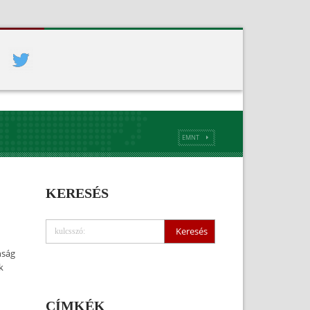
EMNT
KERESÉS
nság
k
CÍMKÉK