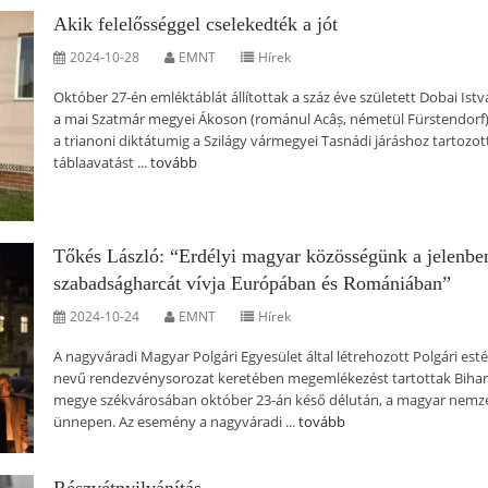
Akik felelősséggel cselekedték a jót
2024-10-28
EMNT
Hírek
Október 27-én emléktáblát állítottak a száz éve született Dobai Ist
a mai Szatmár megyei Ákoson (románul Acâș, németül Fürstendorf)
a trianoni diktátumig a Szilágy vármegyei Tasnádi járáshoz tartozott
táblaavatást ...
tovább
Tőkés László: “Erdélyi magyar közösségünk a jelenben
szabadságharcát vívja Európában és Romániában”
2024-10-24
EMNT
Hírek
A nagyváradi Magyar Polgári Egyesület által létrehozott Polgári est
nevű rendezvénysorozat keretében megemlékezést tartottak Bihar
megye székvárosában október 23-án késő délután, a magyar nemze
ünnepen. Az esemény a nagyváradi ...
tovább