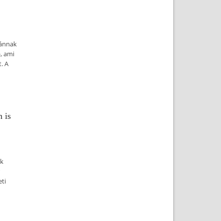
vánnak
, ami
. A
 is
ék
ti