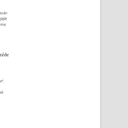
svár-
géjét
, ma
zéde
r!
li