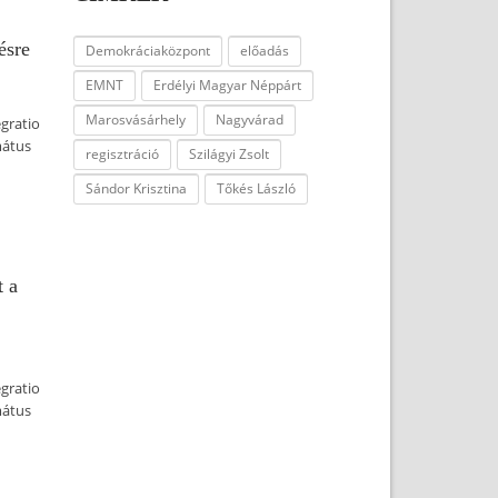
ésre
Demokráciaközpont
előadás
EMNT
Erdélyi Magyar Néppárt
Marosvásárhely
Nagyvárad
egratio
mátus
regisztráció
Szilágyi Zsolt
Sándor Krisztina
Tőkés László
 a
egratio
mátus