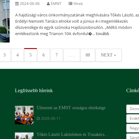
2024-06-06
EMNT
Hírek
A hajdúsági város önkormányzatának meghívására Tőkés László, a
Erdélyi Nemzeti Tanács elnöke volt a június 4-i megemlékezés
díszvendége és egyik szónoka Hajdúszoboszlón. „Méltó módon
emlékeztünk meg Trianon 104. évfordul�...
tovább
3
4
5
6
7
. . .
88
NEXT »
Legfrissebb híreink
Címk
Ülésezett az EMNT országos elnöksége
Demo
2026-06-11
Erdé
Nagy
Tőkés László Lakiteleken és Tiszakécs...
Sándo