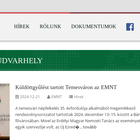
HÍREK
RÓLUNK
DOKUMENTUMOK
YUDVARHELY
Küldöttgyűlést tartott Temesváron az EMNT
2024-12-21
EMNT
Hírek
A temesvári népfelkelés 35. évfordulója alkalmából megemlékező
rendezvénysorozatot tartottak 2024. december 13–15. között a Bá
fővárosában. Mivel az Erdélyi Magyar Nemzeti Tanács az eseménye
egyik szervezője volt, az Új Ezred�...
tovább