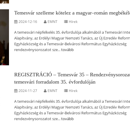
Temesvár szelleme kötelez a magyar–román megbékél
2024-12-16
EMNT
Hírek
A temesvári népfelkelés 35. évfordulója alkalmából a Temesvári Int
Alapítvány, az Erdélyi Magyar Nemzeti Tanács, az Új Ezredév Refor
Egyházközség és a Temesvár-Belvárosi Református Egyházközség
rendezvénysorozatot sze...
tovább
REGISZTRÁCIÓ – Temesvár 35 – Rendezvénysorozat
temesvári forradalom 35. évfordulóján
2024-11-27
EMNT
Hírek
A temesvári népfelkelés 35. évfordulója alkalmából a Temesvári Int
Alapítvány, az Erdélyi Magyar Nemzeti Tanács, az Új Ezredév Refor
Egyházközség és a Temesvár-Belvárosi Református Egyházközség
rendezvénysorozatot sze...
tovább