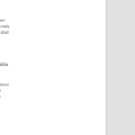
ért
Erdély
llalt
ulón
árosi
i
i