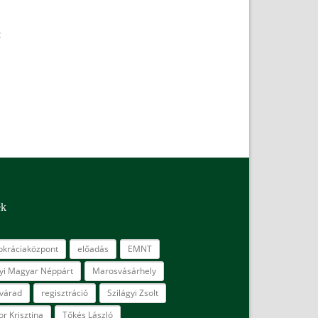
z
ék
kráciaközpont
előadás
EMNT
lyi Magyar Néppárt
Marosvásárhely
várad
regisztráció
Szilágyi Zsolt
r Krisztina
Tőkés László