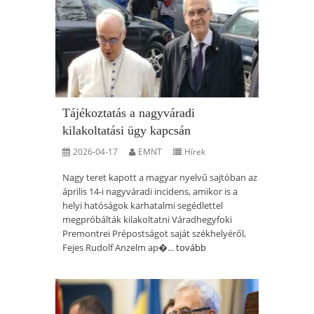
Tájékoztatás a nagyváradi
kilakoltatási ügy kapcsán
2026-04-17
EMNT
Hírek
Nagy teret kapott a magyar nyelvű sajtóban az
április 14-i nagyváradi incidens, amikor is a
helyi hatóságok karhatalmi segédlettel
megpróbálták kilakoltatni Váradhegyfoki
Premontrei Prépostságot saját székhelyéről,
Fejes Rudolf Anzelm ap�...
tovább