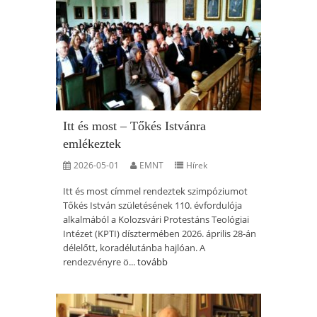
Itt és most – Tőkés Istvánra
emlékeztek
2026-05-01
EMNT
Hírek
Itt és most címmel rendeztek szimpóziumot
Tőkés István születésének 110. évfordulója
alkalmából a Kolozsvári Protestáns Teológiai
Intézet (KPTI) dísztermében 2026. április 28-án
délelőtt, koradélutánba hajlóan. A
rendezvényre ö...
tovább