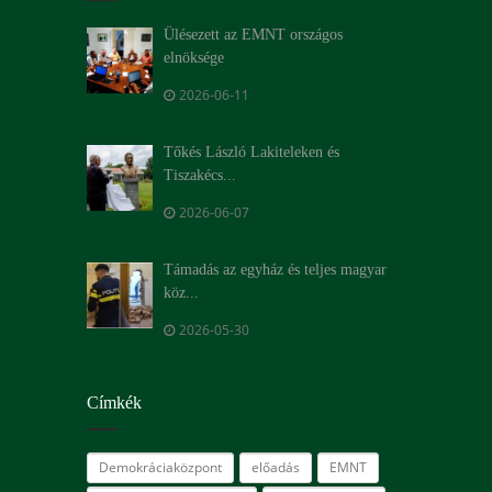
Ülésezett az EMNT országos
elnöksége
2026-06-11
Tőkés László Lakiteleken és
Tiszakécs...
2026-06-07
Támadás az egyház és teljes magyar
köz...
2026-05-30
Címkék
Demokráciaközpont
előadás
EMNT