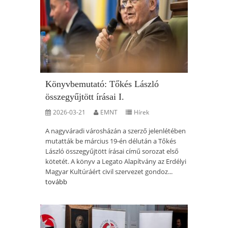
Könyvbemutató: Tőkés László
összegyűjtött írásai I.
2026-03-21
EMNT
Hírek
A nagyváradi városházán a szerző jelenlétében
mutatták be március 19-én délután a Tőkés
László összegyűjtött írásai című sorozat első
kötetét. A könyv a Legato Alapítvány az Erdélyi
Magyar Kultúráért civil szervezet gondoz...
tovább