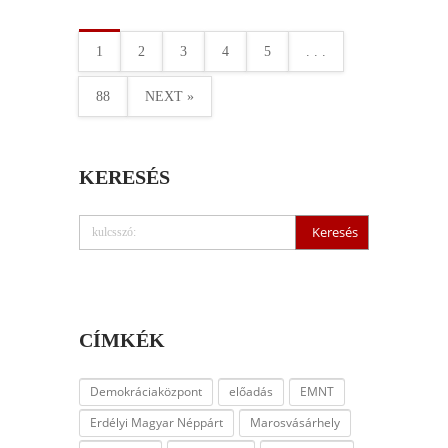
1
2
3
4
5
. . .
88
NEXT »
KERESÉS
CÍMKÉK
Demokráciaközpont
előadás
EMNT
Erdélyi Magyar Néppárt
Marosvásárhely