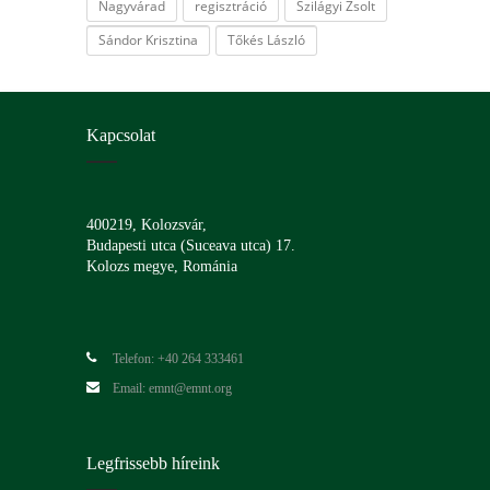
Nagyvárad
regisztráció
Szilágyi Zsolt
Sándor Krisztina
Tőkés László
Kapcsolat
400219, Kolozsvár,
Budapesti utca (Suceava utca) 17.
Kolozs megye, Románia
Telefon: +40 264 333461
Email: emnt@emnt.org
Legfrissebb híreink