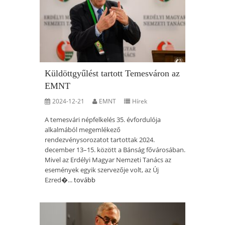
Küldöttgyűlést tartott Temesváron az
EMNT
2024-12-21
EMNT
Hírek
A temesvári népfelkelés 35. évfordulója
alkalmából megemlékező
rendezvénysorozatot tartottak 2024.
december 13–15. között a Bánság fővárosában.
Mivel az Erdélyi Magyar Nemzeti Tanács az
események egyik szervezője volt, az Új
Ezred�...
tovább