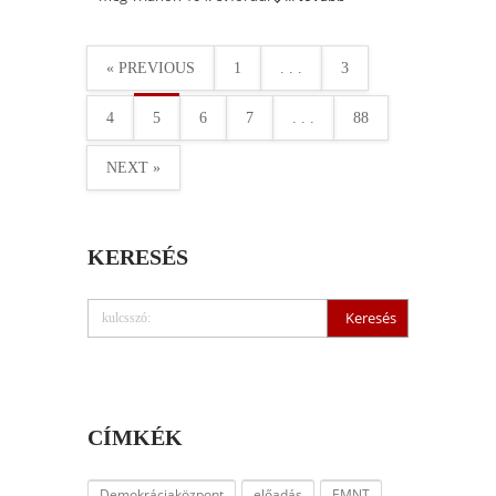
« PREVIOUS
1
. . .
3
4
5
6
7
. . .
88
NEXT »
KERESÉS
CÍMKÉK
Demokráciaközpont
előadás
EMNT