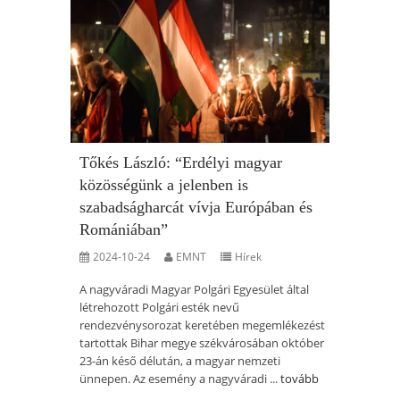
Tőkés László: “Erdélyi magyar
közösségünk a jelenben is
szabadságharcát vívja Európában és
Romániában”
2024-10-24
EMNT
Hírek
A nagyváradi Magyar Polgári Egyesület által
létrehozott Polgári esték nevű
rendezvénysorozat keretében megemlékezést
tartottak Bihar megye székvárosában október
23-án késő délután, a magyar nemzeti
ünnepen. Az esemény a nagyváradi ...
tovább