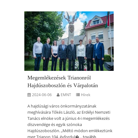
Megemlékezések Trianonról
Hajdúszoboszlón és Várpalotán
2024-06-06
EMNT
Hírek
A hajdúsági város önkormányzatának
meghívására Tőkés László, az Erdélyi Nemzeti
Tanács elnöke volt a június 4-i megemlékezés
díszvendége és egyik szónoka
Hajdúszoboszlón. „Méltó módon emlékeztünk
meg Trianon 104. évfordul�...
tovább