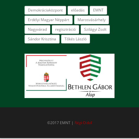
Demokráciaközpont
előadás
EMNT
Erdélyi Magyar Néppárt
Marosvásárhely
Nagyvárad
regisztráció
Szilágyi Zsolt
Sándor Krisztina
Tőkés László
©2017 EMNT |
Régi Oldal