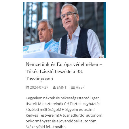
Nemzetünk és Európa védelmében –
Tőkés László beszéde a 33.
Tusványoson
2024-07-27
EMNT
Hírek
Kegyelem néktek és békesség Istentől! Igen
tisztelt Miniszterelnök úr! Tisztelt egyházi és
közéleti méltóságok! Hölgyeim és uraim!
Kedves Testvéreim! A tusnádfürdői autonóm
önkormányzat és a jövendőbeli autonóm
Székelyföld fel...
tovább