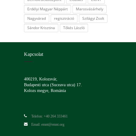
Erdélyi Magyar Néppárt
Marosvásárhely
Nagyvárad
regisztráció
Szilágyi Zsolt
Sándor Krisztina
Tőkés László
Kapcsolat
400219, Kolozsvár,
Budapesti utca (Suceava utca) 17.
Kolozs megye, Románia
Telefon: +40 264 333461
Email: emnt@emnt.org