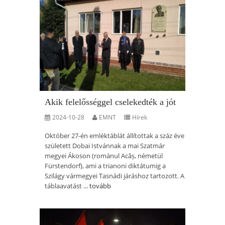
Akik felelősséggel cselekedték a jót
2024-10-28
EMNT
Hírek
Október 27-én emléktáblát állítottak a száz éve
született Dobai Istvánnak a mai Szatmár
megyei Ákoson (románul Acâș, németül
Fürstendorf), ami a trianoni diktátumig a
Szilágy vármegyei Tasnádi járáshoz tartozott. A
táblaavatást ...
tovább