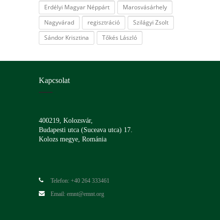
Erdélyi Magyar Néppárt
Marosvásárhely
Nagyvárad
regisztráció
Szilágyi Zsolt
Sándor Krisztina
Tőkés László
Kapcsolat
400219, Kolozsvár,
Budapesti utca (Suceava utca) 17.
Kolozs megye, Románia
Telefon: +40 264 333461
Email: emnt@emnt.org