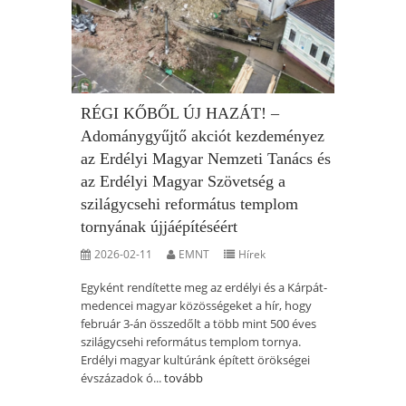
RÉGI KŐBŐL ÚJ HAZÁT! –
Adománygyűjtő akciót kezdeményez
az Erdélyi Magyar Nemzeti Tanács és
az Erdélyi Magyar Szövetség a
szilágycsehi református templom
tornyának újjáépítéséért
2026-02-11
EMNT
Hírek
Egyként rendítette meg az erdélyi és a Kárpát-
medencei magyar közösségeket a hír, hogy
február 3-án összedőlt a több mint 500 éves
szilágycsehi református templom tornya.
Erdélyi magyar kultúránk épített örökségei
évszázadok ó...
tovább