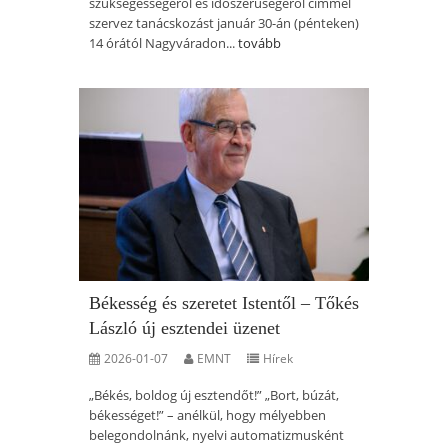
szükségességéről és időszerűségéről címmel
szervez tanácskozást január 30-án (pénteken)
14 órától Nagyváradon...
tovább
Békesség és szeretet Istentől – Tőkés
László új esztendei üzenet
2026-01-07
EMNT
Hírek
„Békés, boldog új esztendőt!” „Bort, búzát,
békességet!” – anélkül, hogy mélyebben
belegondolnánk, nyelvi automatizmusként