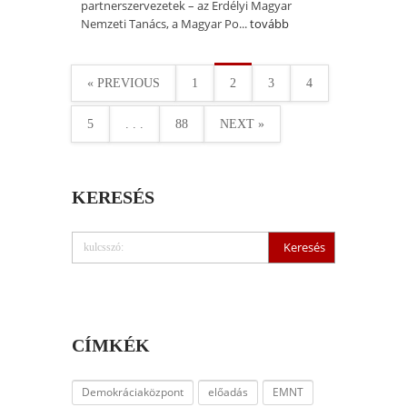
partnerszervezetek – az Erdélyi Magyar
Nemzeti Tanács, a Magyar Po...
tovább
« PREVIOUS
1
2
3
4
5
. . .
88
NEXT »
KERESÉS
CÍMKÉK
Demokráciaközpont
előadás
EMNT