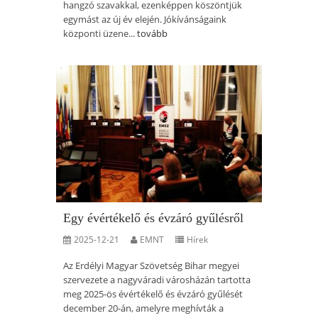
hangzó szavakkal, ezenképpen köszöntjük
egymást az új év elején. Jókívánságaink
központi üzene...
tovább
Egy évértékelő és évzáró gyűlésről
2025-12-21
EMNT
Hírek
Az Erdélyi Magyar Szövetség Bihar megyei
szervezete a nagyváradi városházán tartotta
meg 2025-ös évértékelő és évzáró gyűlését
december 20-án, amelyre meghívták a