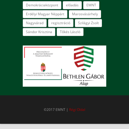
Demokráciaközpont
előadás
EMNT
Erdélyi Magyar Néppárt
Marosvásárhely
Nagyvárad
regisztráció
Szilágyi Zsolt
Sándor Krisztina
Tőkés László
©2017 EMNT |
Régi Oldal