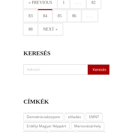
« PREVIOUS
1
. . .
82
83
84
85
86
. . .
88
NEXT »
KERESÉS
CÍMKÉK
Demokráciaközpont
előadás
EMNT
Erdélyi Magyar Néppárt
Marosvásárhely