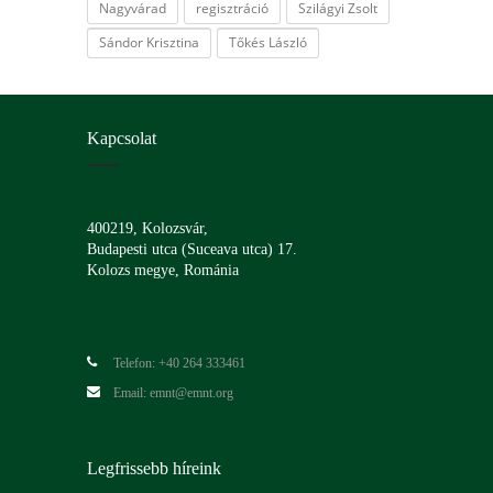
Nagyvárad
regisztráció
Szilágyi Zsolt
Sándor Krisztina
Tőkés László
Kapcsolat
400219, Kolozsvár,
Budapesti utca (Suceava utca) 17.
Kolozs megye, Románia
Telefon: +40 264 333461
Email: emnt@emnt.org
Legfrissebb híreink