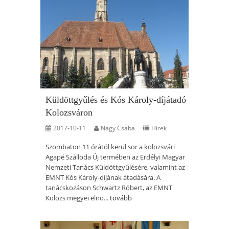
Küldöttgyűlés és Kós Károly-díjátadó
Kolozsváron
2017-10-11
Nagy Csaba
Hírek
Szombaton 11 órától kerül sor a kolozsvári
Agapé Szálloda Új termében az Erdélyi Magyar
Nemzeti Tanács Küldöttgyűlésére, valamint az
EMNT Kós Károly-díjának átadására. A
tanácskozáson Schwartz Róbert, az EMNT
Kolozs megyei elnö...
tovább