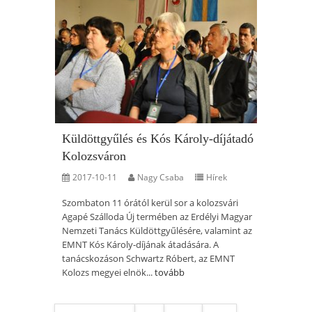
Küldöttgyűlés és Kós Károly-díjátadó
Kolozsváron
2017-10-11
Nagy Csaba
Hírek
Szombaton 11 órától kerül sor a kolozsvári
Agapé Szálloda Új termében az Erdélyi Magyar
Nemzeti Tanács Küldöttgyűlésére, valamint az
EMNT Kós Károly-díjának átadására. A
tanácskozáson Schwartz Róbert, az EMNT
Kolozs megyei elnök...
tovább