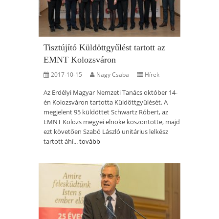
Tisztújító Küldöttgyűlést tartott az
EMNT Kolozsváron
2017-10-15
Nagy Csaba
Hírek
Az Erdélyi Magyar Nemzeti Tanács október 14-
én Kolozsváron tartotta Küldöttgyűlését. A
megjelent 95 küldöttet Schwartz Róbert, az
EMNT Kolozs megyei elnöke köszöntötte, majd
ezt követően Szabó László unitárius lelkész
tartott áhí...
tovább