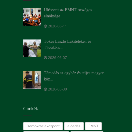
Ülésezett az EMNT országos
elnöksége
2026-06-11
Tőkés László Lakiteleken és
Tiszakécs...
2026-06-07
Támadás az egyház és teljes magyar
köz...
2026-05-30
Címkék
Demokráciaközpont
előadás
EMNT