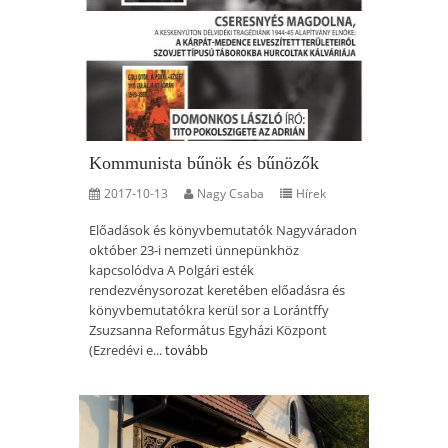
Kommunista bűnök és bűnözők
2017-10-13
Nagy Csaba
Hírek
Előadások és könyvbemutatók Nagyváradon
október 23-i nemzeti ünnepünkhöz
kapcsolódva A Polgári esték
rendezvénysorozat keretében előadásra és
könyvbemutatókra kerül sor a Lorántffy
Zsuzsanna Református Egyházi Központ
(Ezredévi e...
tovább