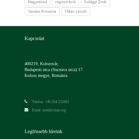
Nagyvárad
regisztráció
Szilágyi Zsolt
Sándor Krisztina
Tőkés László
Kapcsolat
400219, Kolozsvár,
Budapesti utca (Suceava utca) 17.
Kolozs megye, Románia
Telefon: +40 264 333461
Email: emnt@emnt.org
Legfrissebb híreink