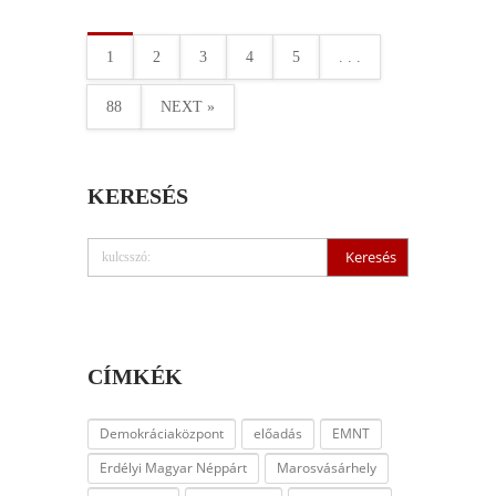
1
2
3
4
5
. . .
88
NEXT »
KERESÉS
CÍMKÉK
Demokráciaközpont
előadás
EMNT
Erdélyi Magyar Néppárt
Marosvásárhely