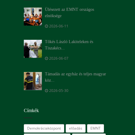
Ülésezett az EMNT országos
elnöksége
2026-06-11
Tőkés László Lakiteleken és
Tiszakécs...
2026-06-07
Támadás az egyház és teljes magyar
köz...
2026-05-30
Címkék
Demokráciaközpont
előadás
EMNT