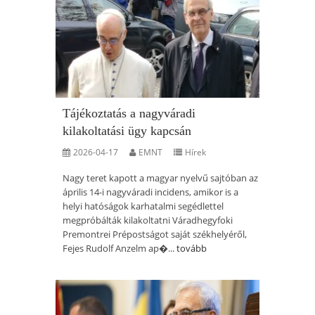
Tájékoztatás a nagyváradi
kilakoltatási ügy kapcsán
2026-04-17
EMNT
Hírek
Nagy teret kapott a magyar nyelvű sajtóban az
április 14-i nagyváradi incidens, amikor is a
helyi hatóságok karhatalmi segédlettel
megpróbálták kilakoltatni Váradhegyfoki
Premontrei Prépostságot saját székhelyéről,
Fejes Rudolf Anzelm ap�...
tovább