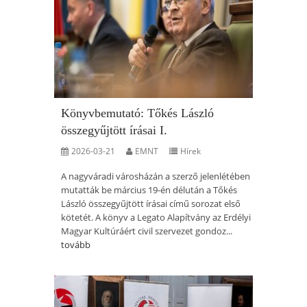
Könyvbemutató: Tőkés László
összegyűjtött írásai I.
2026-03-21
EMNT
Hírek
A nagyváradi városházán a szerző jelenlétében
mutatták be március 19-én délután a Tőkés
László összegyűjtött írásai című sorozat első
kötetét. A könyv a Legato Alapítvány az Erdélyi
Magyar Kultúráért civil szervezet gondoz...
tovább