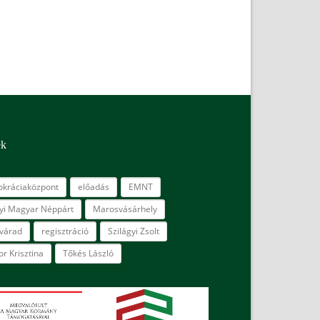
ék
kráciaközpont
előadás
EMNT
lyi Magyar Néppárt
Marosvásárhely
várad
regisztráció
Szilágyi Zsolt
r Krisztina
Tőkés László