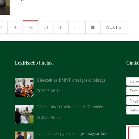
7
78
79
80
81
. . .
88
NEXT »
Legfrissebb híreink
Címk
Ülésezett az EMNT országos elnöksége
Demo
2026-06-11
Erdé
Nagy
Tőkés László Lakiteleken és Tiszakécs...
Sándo
2026-06-07
Támadás az egyház és teljes magyar köz...