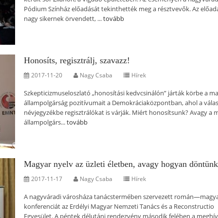
Pódium Színház előadását tekinthették meg a résztvevők. Az előad
nagy sikernek örvendett, ...
tovább
Honosíts, regisztrálj, szavazz!
2017-11-20
Nagy Csaba
Hírek
Szkepticizmuseloszlató „honosítási kedvcsinálón” járták körbe a m
állampolgárság pozitívumait a Demokráciaközpontban, ahol a válas
névjegyzékbe regisztrálókat is várják. Miért honosítsunk? Avagy a 
állampolgárs...
tovább
Magyar nyelv az üzleti életben, avagy hogyan döntün
2017-11-17
Nagy Csaba
Hírek
A nagyváradi városháza tanácstermében szervezett román—magy
konferenciát az Erdélyi Magyar Nemzeti Tanács és a Reconstructio
Egyesület. A péntek délutáni rendezvény második felében a meghív