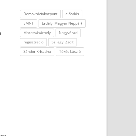
Demokráciaközpont
előadás
EMNT
Erdélyi Magyar Néppárt
Marosvásárhely
Nagyvárad
i
regisztráció
Szilágyi Zsolt
Sándor Krisztina
Tőkés László