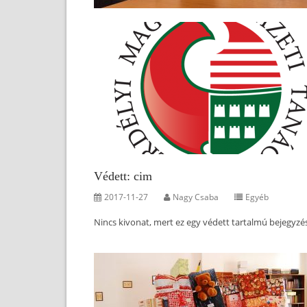
Védett: cim
2017-11-27
Nagy Csaba
Egyéb
Nincs kivonat, mert ez egy védett tartalmú bejegyzé