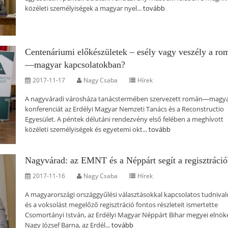
közéleti személyiségek a magyar nyel...
tovább
Centenáriumi előkészületek – esély vagy veszély a ro
—magyar kapcsolatokban?
2017-11-17
Nagy Csaba
Hírek
A nagyváradi városháza tanácstermében szervezett román—magy
konferenciát az Erdélyi Magyar Nemzeti Tanács és a Reconstructio
Egyesület. A péntek délutáni rendezvény első felében a meghívott
közéleti személyiségek és egyetemi okt...
tovább
Nagyvárad: az EMNT és a Néppárt segít a regisztráci
2017-11-16
Nagy Csaba
Hírek
A magyarországi országgyűlési választásokkal kapcsolatos tudnival
és a voksolást megelőző regisztráció fontos részleteit ismertette
Csomortányi István, az Erdélyi Magyar Néppárt Bihar megyei elnök
Nagy József Barna, az Erdél...
tovább