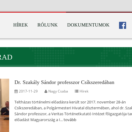
HÍREK
RÓLUNK
DOKUMENTUMOK
RAD
Dr. Szakály Sándor professzor Csíkszeredában
2017-11-29
Nagy Csaba
Hírek
Teltházas történelmi előadásra került sor 2017. november 28-án
Csíkszeredában, a Polgármesteri Hivatal dísztermében, ahol dr. Sza
Sándor professzor, a Veritas Történetkutató Intézet főigazgatója ta
előadást Magyarország a I...
tovább