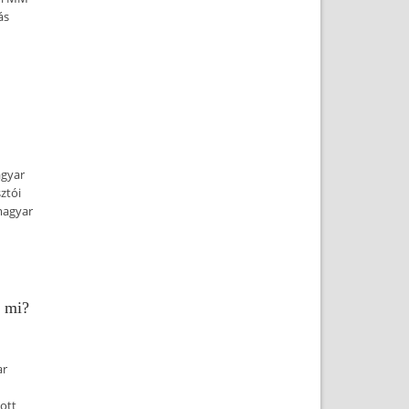
ás
agyar
ztói
magyar
k mi?
ar
ott