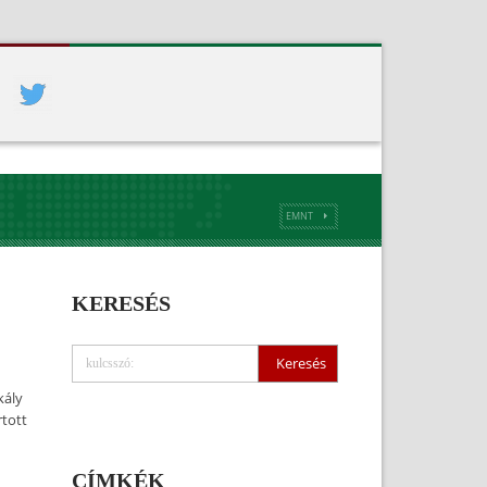
EMNT
KERESÉS
kály
rtott
CÍMKÉK