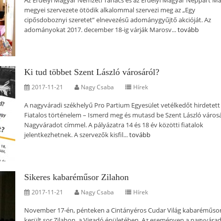
Az Erdélyi Magyar Nemzeti Tanács és az Erdélyi Magyar Néppart M
megyei szervezete ötödik alkalommal szervezi meg az „Egy
cipősdoboznyi szeretet” elnevezésű adománygyűjtő akcióját. Az
adományokat 2017. december 18-ig várják Marosv...
tovább
Ki tud többet Szent László városáról?
2017-11-21
Nagy Csaba
Hírek
A nagyváradi székhelyű Pro Partium Egyesület vetélkedőt hirdetett
Fiatalos történelem – Ismerd meg és mutasd be Szent László városá
Nagyváradot címmel. A pályázatra 14 és 18 év közötti fiatalok
jelentkezhetnek. A szervezők kisfil...
tovább
Sikeres kabaréműsor Zilahon
2017-11-21
Nagy Csaba
Hírek
November 17-én, pénteken a Cintányéros Cudar Világ kabaréműso
került sor Zilahon, a Vigadó épületében. Az eseményen a nagyvára