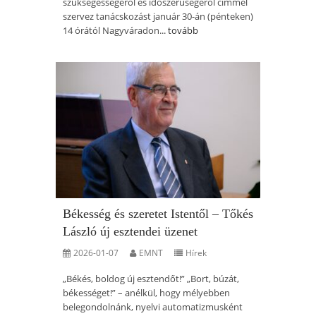
szükségességéről és időszerűségéről címmel
szervez tanácskozást január 30-án (pénteken)
14 órától Nagyváradon...
tovább
Békesség és szeretet Istentől – Tőkés
László új esztendei üzenet
2026-01-07
EMNT
Hírek
„Békés, boldog új esztendőt!” „Bort, búzát,
békességet!” – anélkül, hogy mélyebben
belegondolnánk, nyelvi automatizmusként