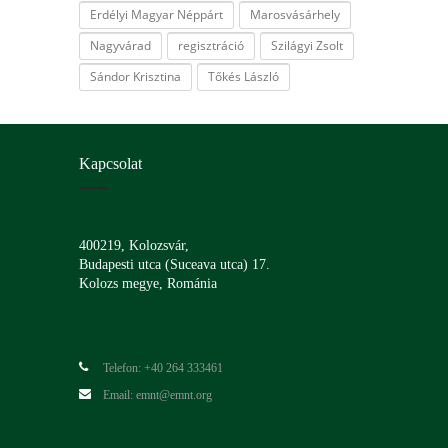
Erdélyi Magyar Néppárt
Marosvásárhely
Nagyvárad
regisztráció
Szilágyi Zsolt
Sándor Krisztina
Tőkés László
Kapcsolat
400219, Kolozsvár,
Budapesti utca (Suceava utca) 17.
Kolozs megye, Románia
Telefon: +40 264 333461
Email: emnt@emnt.org