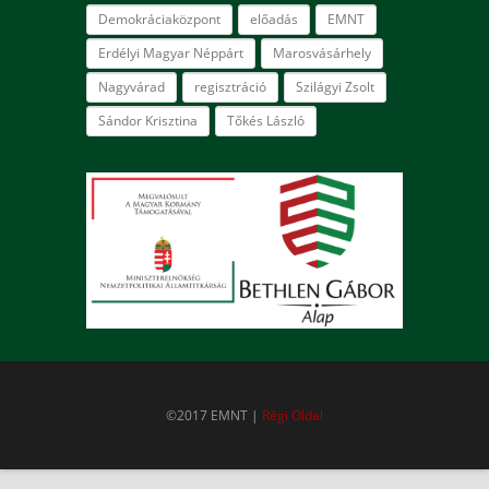
Demokráciaközpont
előadás
EMNT
Erdélyi Magyar Néppárt
Marosvásárhely
Nagyvárad
regisztráció
Szilágyi Zsolt
Sándor Krisztina
Tőkés László
©2017 EMNT |
Régi Oldal