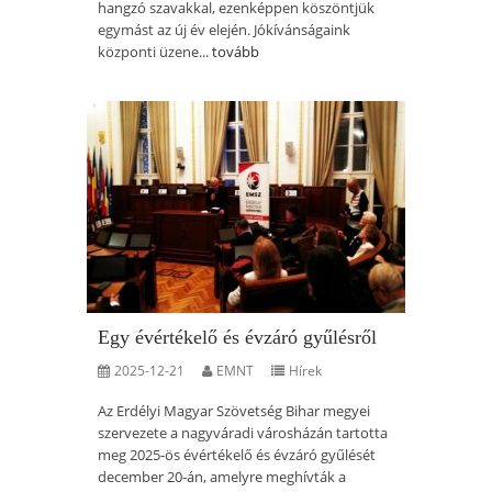
hangzó szavakkal, ezenképpen köszöntjük
egymást az új év elején. Jókívánságaink
központi üzene...
tovább
Egy évértékelő és évzáró gyűlésről
2025-12-21
EMNT
Hírek
Az Erdélyi Magyar Szövetség Bihar megyei
szervezete a nagyváradi városházán tartotta
meg 2025-ös évértékelő és évzáró gyűlését
december 20-án, amelyre meghívták a