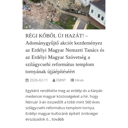
RÉGI KŐBŐL ÚJ HAZÁT! –
Adománygyűjtő akciót kezdeményez
az Erdélyi Magyar Nemzeti Tanács és
az Erdélyi Magyar Szövetség a
szilágycsehi református templom
tornyának újjáépítéséért
2026-02-11
EMNT
Hírek
Egyként rendítette meg az erdélyi és a Kárpát-
medencei magyar közösségeket a hír, hogy
február 3-án összedőlt a több mint 500 éves
szilágycsehi református templom tornya.
Erdélyi magyar kultúránk épített örökségei
évszázadok ó...
tovább