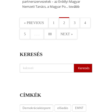
partnerszervezetek – az Erdélyi Magyar
Nemzeti Tanács, a Magyar Po...
tovább
« PREVIOUS
1
2
3
4
5
. . .
88
NEXT »
KERESÉS
CÍMKÉK
Demokráciaközpont
előadás
EMNT