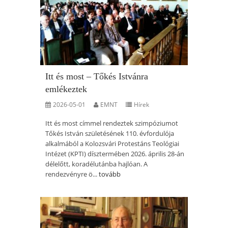
Itt és most – Tőkés Istvánra
emlékeztek
2026-05-01
EMNT
Hírek
Itt és most címmel rendeztek szimpóziumot
Tőkés István születésének 110. évfordulója
alkalmából a Kolozsvári Protestáns Teológiai
Intézet (KPTI) dísztermében 2026. április 28-án
délelőtt, koradélutánba hajlóan. A
rendezvényre ö...
tovább