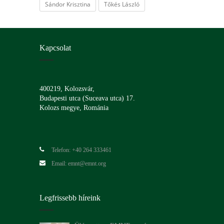
Sándor Krisztina
Tőkés László
Kapcsolat
400219, Kolozsvár,
Budapesti utca (Suceava utca) 17.
Kolozs megye, Románia
Telefon: +40 264 333461
Email: emnt@emnt.org
Legfrissebb híreink