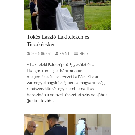
Tőkés László Lakiteleken és
Tiszakécskén
2026-06-07
EMNT
Hírek
A Lakiteleki Faluszépítő Egyesület és a
Hungarikum Liget háromnapos
megemlékezést szervezett a Bács-Kiskun
vármegyei nagyközségben, a magyarországi
rendszerváltozás egyik emblematikus
helyszínén a nemzeti összetartozás napjához
(júniu...
tovább