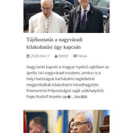
Tájékoztatás a nagyváradi
kilakoltatási ügy kapcsán
2026-04-17
EMNT
Hírek
Nagy teret kapott a magyar nyelvű sajtóban az
április 14-i nagyváradi incidens, amikor is a
helyi hatóságok karhatalmi segédlettel
megpróbálták kilakoltatni Váradhegyfoki
Premontrei Prépostságot saját székhelyéről,
Fejes Rudolf Anzelm ap�...
tovább