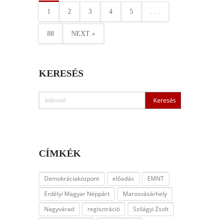
1
2
3
4
5
. . .
88
NEXT »
KERESÉS
CÍMKÉK
Demokráciaközpont
előadás
EMNT
Erdélyi Magyar Néppárt
Marosvásárhely
Nagyvárad
regisztráció
Szilágyi Zsolt