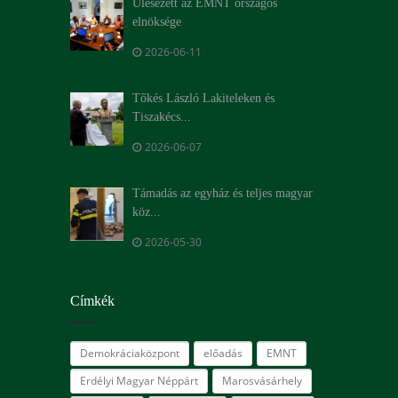
Ülésezett az EMNT országos
elnöksége
2026-06-11
Tőkés László Lakiteleken és
Tiszakécs...
2026-06-07
Támadás az egyház és teljes magyar
köz...
2026-05-30
Címkék
Demokráciaközpont
előadás
EMNT
Erdélyi Magyar Néppárt
Marosvásárhely