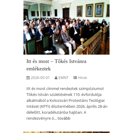
Itt és most – Tőkés Istvánra
emlékeztek
2026-05-01
EMNT
Hírek
Itt és most címmel rendeztek szimpóziumot
Tőkés István születésének 110. évfordulója
alkalmából a Kolozsvári Protestáns Teológiai
Intézet (KPTI) dísztermében 2026. április 28-án
délelőtt, koradélutánba hajlóan. A
rendezvényre ö...
tovább