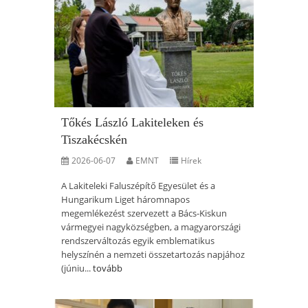
Tőkés László Lakiteleken és
Tiszakécskén
2026-06-07
EMNT
Hírek
A Lakiteleki Faluszépítő Egyesület és a
Hungarikum Liget háromnapos
megemlékezést szervezett a Bács-Kiskun
vármegyei nagyközségben, a magyarországi
rendszerváltozás egyik emblematikus
helyszínén a nemzeti összetartozás napjához
(júniu...
tovább