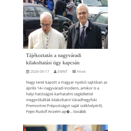
Tájékoztatás a nagyváradi
kilakoltatási ügy kapcsán
2026-04-17
EMNT
Hírek
Nagy teret kapott a magyar nyelvű sajtóban az
április 14-i nagyváradi incidens, amikor is a
helyi hatóságok karhatalmi segédlettel
megpróbálták kilakoltatni Váradhegyfoki
Premontrei Prépostságot saját székhelyéről,
Fejes Rudolf Anzelm ap�...
tovább