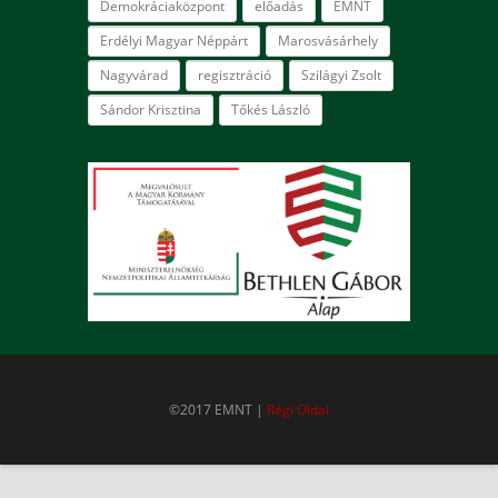
Demokráciaközpont
előadás
EMNT
Erdélyi Magyar Néppárt
Marosvásárhely
Nagyvárad
regisztráció
Szilágyi Zsolt
Sándor Krisztina
Tőkés László
©2017 EMNT |
Régi Oldal