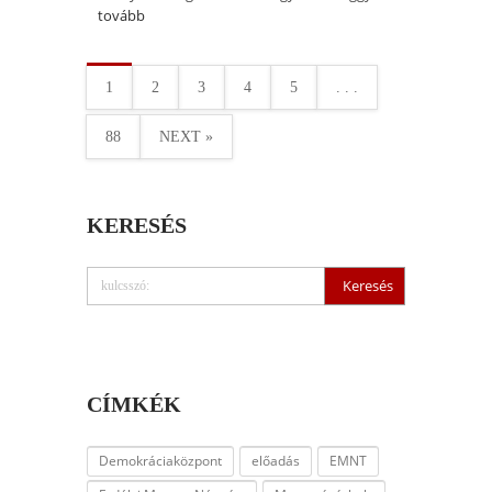
tovább
1
2
3
4
5
. . .
88
NEXT »
KERESÉS
CÍMKÉK
Demokráciaközpont
előadás
EMNT