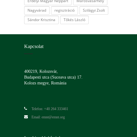
Erdélyi Magyar Néppárt
Marosvásárhely
Nagyvárad
regisztráció
Szilágyi Zsolt
Sándor Krisztina
Tőkés László
Kapcsolat
400219, Kolozsvár,
Budapesti utca (Suceava utca) 17.
Kolozs megye, Románia
Telefon: +40 264 333461
Email: emnt@emnt.org