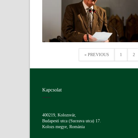
« PREVIOUS
1
2
Kapcsolat
400219, Kolozsvár,
Budapesti utca (Suceava utca) 17.
Kolozs megye, Románia