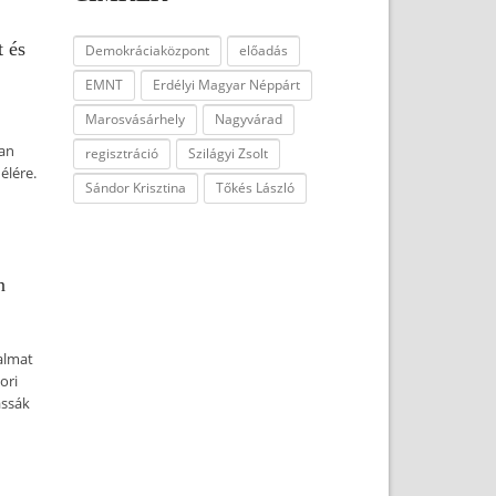
t és
Demokráciaközpont
előadás
EMNT
Erdélyi Magyar Néppárt
Marosvásárhely
Nagyvárad
ban
regisztráció
Szilágyi Zsolt
élére.
Sándor Krisztina
Tőkés László
n
dalmat
ori
assák