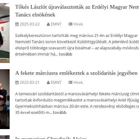
Tőkés Lászlót újraválasztották az Erdélyi Magyar Nem
Tanács elnökének
2025-03-22
EMNT
Hírek
Székelykeresztúron tartották meg március 21-én az Erdélyi Magyar
Nemzeti Tanács soron következő Küldöttgyűlését. A jelenlévő küld
elsöprő többsége szavazott újra bizalmat – az alapszabály-módosít
értelmében immár há...
tovább
A fekete márciusra emlékeztek a szolidaritás jegyében
2025-03-21
EMNT
Hírek
A temesvári szolidaritástól a marosvásárhelyi fekete márciusig cím
tartottak évfordulós megemlékezést a marosvásárhelyi Ariel Ifjúság
Gyermekszínházban március 20-án este. A rendezvény elsődleges cé
35 évvel ezelőtti m...
tovább