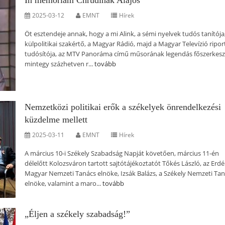
In memoriam Chrudinák Alajos
2025-03-12
EMNT
Hírek
Öt esztendeje annak, hogy a mi Alink, a sémi nyelvek tudós tanítója
külpolitikai szakértő, a Magyar Rádió, majd a Magyar Televízió ripor
tudósítója, az MTV Panoráma című műsorának legendás főszerkesz
mintegy százhetven r...
tovább
Nemzetközi politikai erők a székelyek önrendelkezési
küzdelme mellett
2025-03-11
EMNT
Hírek
A március 10-i Székely Szabadság Napját követően, március 11-én
délelőtt Kolozsváron tartott sajtótájékoztatót Tőkés László, az Erdé
Magyar Nemzeti Tanács elnöke, Izsák Balázs, a Székely Nemzeti Ta
elnöke, valamint a maro...
tovább
„Éljen a székely szabadság!”