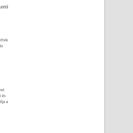
zeti
öttek
ás
mel
i és
lja a