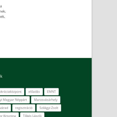
 a
nek,
ek,
ék
kráciaközpont
előadás
EMNT
lyi Magyar Néppárt
Marosvásárhely
várad
regisztráció
Szilágyi Zsolt
r Krisztina
Tőkés László