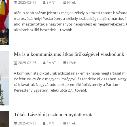
2025-03-11
EMNT
Hírek
Idén is több százan jelentek meg a Székely Nemzeti Tanács hívására
marosvásárhelyi Postaréten, a székely szabadság napján, március 1
ahol megtartották a hagyományos népgyűlést és megemlékezést. 
alkalomhoz illő beszédek ...
tovább
Ma is a kommunizmus átkos örökségével viaskodunk
2025-02-25
EMNT
Hírek
A kommunista diktatúrák áldozatainak emléknapja megtartását m
év február 25-én a magyar Országgyűlés rendelte el 2000-ben. Négy
rá felavatták Nagyváradon azt az emléktáblát, amely a Partiumi
Keresztény Egyetem Teleki utca 27...
tovább
Tőkés László új esztendei nyilatkozata
2025-01-13
EMNT
Hírek