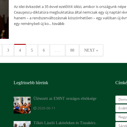
Az idei évkezdet a 35 évvel ezelőttit idézi, amikor is országunk népe
Ceauşescu-diktatúra megbuktatása által nemcsak egy új naptári év
hanem – a rendszerváltozásnak köszönhetően – egy valóban új évn
egy reménybeli új ko...
tovább
3
4
5
6
. . .
88
NEXT »
Legfrissebb híreink
Címk
Ülésezett az EMNT országos elnöksége
Demo
2026-06-11
Erdé
Nagy
Tőkés László Lakiteleken és Tiszakécs...
Sándo