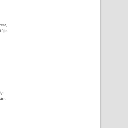
,
tere,
tője,
lyi
nács