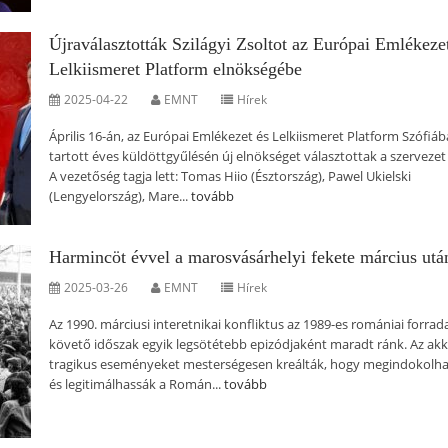
Újraválasztották Szilágyi Zsoltot az Európai Emlékeze
Lelkiismeret Platform elnökségébe
2025-04-22
EMNT
Hírek
Április 16-án, az Európai Emlékezet és Lelkiismeret Platform Szófiá
tartott éves küldöttgyűlésén új elnökséget választottak a szervezet 
A vezetőség tagja lett: Tomas Hiio (Észtország), Pawel Ukielski
(Lengyelország), Mare...
tovább
Harmincöt évvel a marosvásárhelyi fekete március utá
2025-03-26
EMNT
Hírek
Az 1990. márciusi interetnikai konfliktus az 1989-es romániai forra
követő időszak egyik legsötétebb epizódjaként maradt ránk. Az akk
tragikus eseményeket mesterségesen kreálták, hogy megindokolh
és legitimálhassák a Román...
tovább