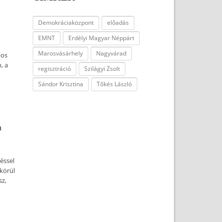
Demokráciaközpont
előadás
EMNT
Erdélyi Magyar Néppárt
Marosvásárhely
Nagyvárad
pos
, a
regisztráció
Szilágyi Zsolt
Sándor Krisztina
Tőkés László
n
éssel
körül
sz,