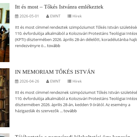
Itt és most – Tőkés Istvánra emlékeztek
2026-05-01
EMNT
Hírek
Itt és most címmel rendeztek szimpóziumot Tőkés István születés
110. évfordulója alkalmából a Kolozsvári Protestáns Teológiai Intéz
(KPTI) dísztermében 2026. április 28-án délelőtt, koradélutánba hajl
rendezvényre ö...
tovább
IN MEMORIAM TŐKÉS ISTVÁN
2026-04-26
EMNT
Hírek
Itt és most címmel rendeznek szimpóziumot Tőkés István születés
110. évfordulója alkalmából a Kolozsvári Protestáns Teológiai Intéz
dísztermében 2026. április 28-án, kedden 9 órától. Az esemény a
házigazdák és szervezők ...
tovább