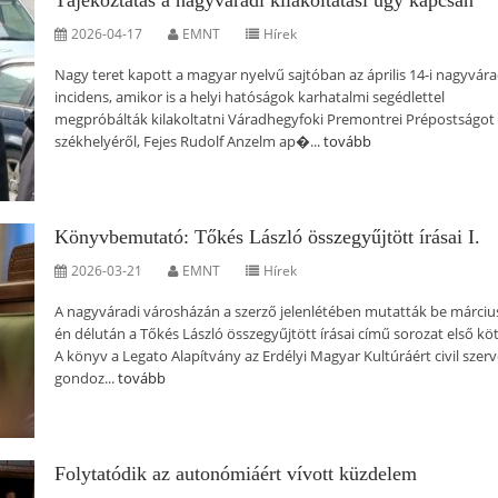
Tájékoztatás a nagyváradi kilakoltatási ügy kapcsán
2026-04-17
EMNT
Hírek
Nagy teret kapott a magyar nyelvű sajtóban az április 14-i nagyvára
incidens, amikor is a helyi hatóságok karhatalmi segédlettel
megpróbálták kilakoltatni Váradhegyfoki Premontrei Prépostságot 
székhelyéről, Fejes Rudolf Anzelm ap�...
tovább
Könyvbemutató: Tőkés László összegyűjtött írásai I.
2026-03-21
EMNT
Hírek
A nagyváradi városházán a szerző jelenlétében mutatták be márciu
én délután a Tőkés László összegyűjtött írásai című sorozat első köt
A könyv a Legato Alapítvány az Erdélyi Magyar Kultúráért civil szer
gondoz...
tovább
Folytatódik az autonómiáért vívott küzdelem