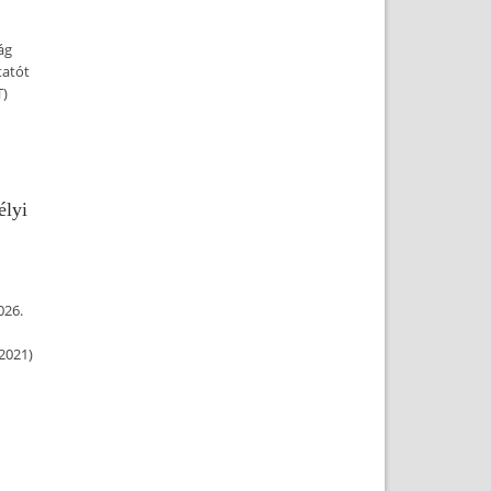
ág
tatót
T)
élyi
026.
2021)