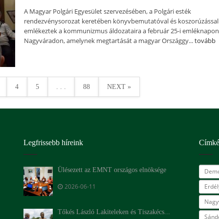
A Magyar Polgári Egyesület szervezésében, a Polgári esték
rendezvénysorozat keretében könyvbemutatóval és koszorúzással
emlékeztek a kommunizmus áldozataira a február 25-i emléknapon
Nagyváradon, amelynek megtartását a magyar Országgy...
tovább
4
5
. . .
88
NEXT »
Legfrissebb híreink
Címk
Ülésezett az EMNT országos elnöksége
Demo
2026-06-11
Erdé
Nagy
Tőkés László Lakiteleken és Tiszakécs...
Sándo