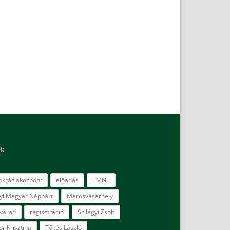
ék
kráciaközpont
előadás
EMNT
lyi Magyar Néppárt
Marosvásárhely
várad
regisztráció
Szilágyi Zsolt
r Krisztina
Tőkés László