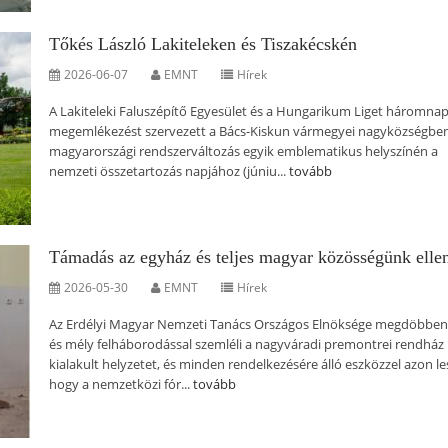
Tőkés László Lakiteleken és Tiszakécskén
2026-06-07
EMNT
Hírek
A Lakiteleki Faluszépítő Egyesület és a Hungarikum Liget háromna
megemlékezést szervezett a Bács-Kiskun vármegyei nagyközségben
magyarországi rendszerváltozás egyik emblematikus helyszínén a
nemzeti összetartozás napjához (júniu...
tovább
Támadás az egyház és teljes magyar közösségünk elle
2026-05-30
EMNT
Hírek
Az Erdélyi Magyar Nemzeti Tanács Országos Elnöksége megdöbben
és mély felháborodással szemléli a nagyváradi premontrei rendház 
kialakult helyzetet, és minden rendelkezésére álló eszközzel azon le
hogy a nemzetközi fór...
tovább