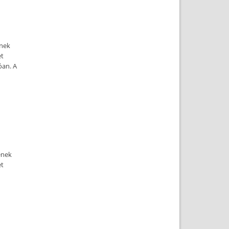
ének
et
óan. A
ének
et