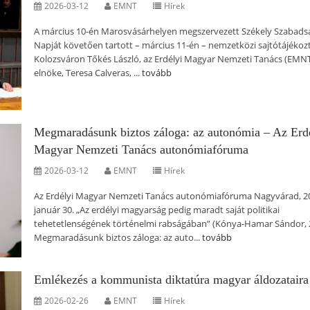
2026-03-12
EMNT
Hírek
A március 10-én Marosvásárhelyen megszervezett Székely Szabads
Napját követően tartott – március 11-én – nemzetközi sajtótájékoz
Kolozsváron Tőkés László, az Erdélyi Magyar Nemzeti Tanács (EMN
elnöke, Teresa Calveras, ...
tovább
Megmaradásunk biztos záloga: az autonómia – Az Erd
Magyar Nemzeti Tanács autonómiafóruma
2026-03-12
EMNT
Hírek
Az Erdélyi Magyar Nemzeti Tanács autonómiafóruma Nagyvárad, 2
január 30. „Az erdélyi magyarság pedig maradt saját politikai
tehetetlenségének történelmi rabságában” (Kónya-Hamar Sándor, 
Megmaradásunk biztos záloga: az auto...
tovább
Emlékezés a kommunista diktatúra magyar áldozataira
2026-02-26
EMNT
Hírek