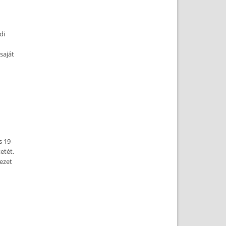
di
saját
s 19-
etét.
vezet