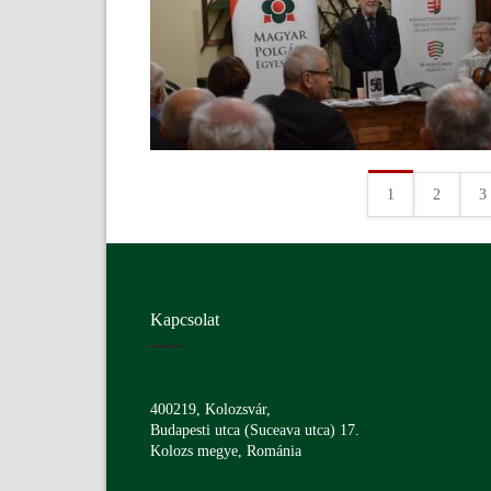
1
2
3
Kapcsolat
400219, Kolozsvár,
Budapesti utca (Suceava utca) 17.
Kolozs megye, Románia