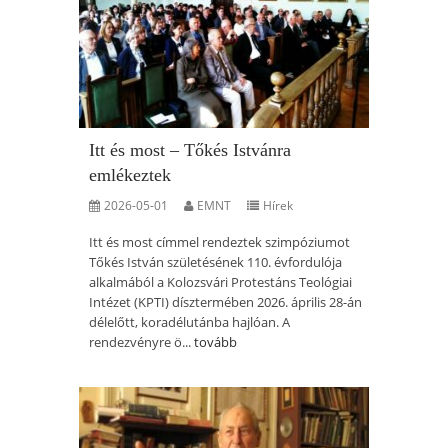
Itt és most – Tőkés Istvánra
emlékeztek
2026-05-01
EMNT
Hírek
Itt és most címmel rendeztek szimpóziumot
Tőkés István születésének 110. évfordulója
alkalmából a Kolozsvári Protestáns Teológiai
Intézet (KPTI) dísztermében 2026. április 28-án
délelőtt, koradélutánba hajlóan. A
rendezvényre ö...
tovább