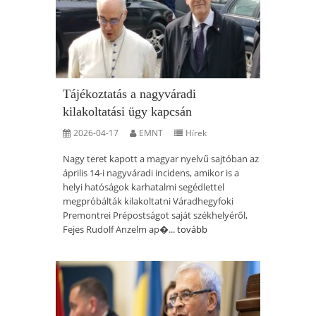
Tájékoztatás a nagyváradi
kilakoltatási ügy kapcsán
2026-04-17
EMNT
Hírek
Nagy teret kapott a magyar nyelvű sajtóban az
április 14-i nagyváradi incidens, amikor is a
helyi hatóságok karhatalmi segédlettel
megpróbálták kilakoltatni Váradhegyfoki
Premontrei Prépostságot saját székhelyéről,
Fejes Rudolf Anzelm ap�...
tovább