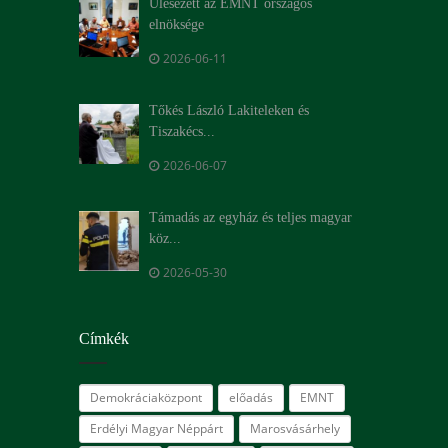
Ülésezett az EMNT országos
elnöksége
2026-06-11
Tőkés László Lakiteleken és
Tiszakécs...
2026-06-07
Támadás az egyház és teljes magyar
köz...
2026-05-30
Címkék
Demokráciaközpont
előadás
EMNT
Erdélyi Magyar Néppárt
Marosvásárhely