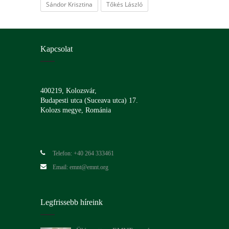
Sándor Krisztina
Tőkés László
Kapcsolat
400219, Kolozsvár,
Budapesti utca (Suceava utca) 17.
Kolozs megye, Románia
Telefon: +40 264 333461
Email: emnt@emnt.org
Legfrissebb híreink