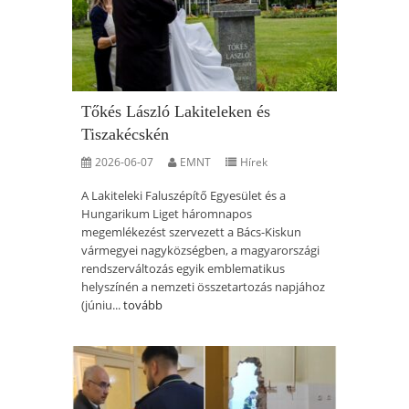
Tőkés László Lakiteleken és
Tiszakécskén
2026-06-07
EMNT
Hírek
A Lakiteleki Faluszépítő Egyesület és a
Hungarikum Liget háromnapos
megemlékezést szervezett a Bács-Kiskun
vármegyei nagyközségben, a magyarországi
rendszerváltozás egyik emblematikus
helyszínén a nemzeti összetartozás napjához
(júniu...
tovább