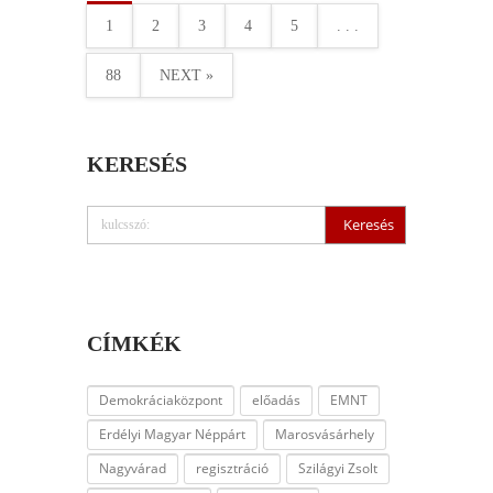
1
2
3
4
5
. . .
88
NEXT »
KERESÉS
CÍMKÉK
Demokráciaközpont
előadás
EMNT
Erdélyi Magyar Néppárt
Marosvásárhely
Nagyvárad
regisztráció
Szilágyi Zsolt