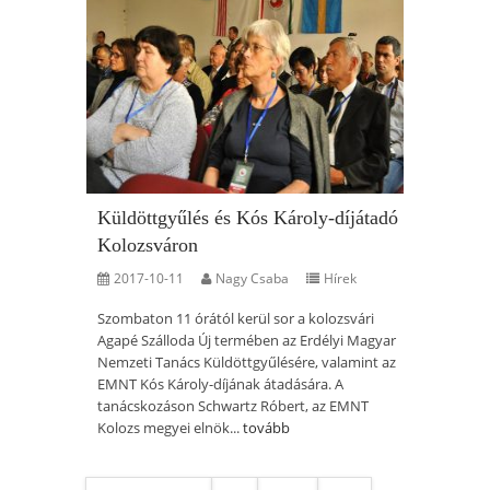
Küldöttgyűlés és Kós Károly-díjátadó
Kolozsváron
2017-10-11
Nagy Csaba
Hírek
Szombaton 11 órától kerül sor a kolozsvári
Agapé Szálloda Új termében az Erdélyi Magyar
Nemzeti Tanács Küldöttgyűlésére, valamint az
EMNT Kós Károly-díjának átadására. A
tanácskozáson Schwartz Róbert, az EMNT
Kolozs megyei elnök...
tovább