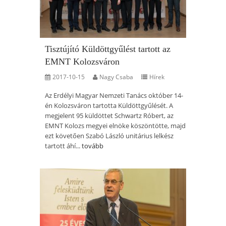
Tisztújító Küldöttgyűlést tartott az
EMNT Kolozsváron
2017-10-15
Nagy Csaba
Hírek
Az Erdélyi Magyar Nemzeti Tanács október 14-
én Kolozsváron tartotta Küldöttgyűlését. A
megjelent 95 küldöttet Schwartz Róbert, az
EMNT Kolozs megyei elnöke köszöntötte, majd
ezt követően Szabó László unitárius lelkész
tartott áhí...
tovább