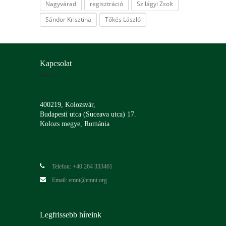
Nagyvárad
regisztráció
Szilágyi Zsolt
Sándor Krisztina
Tőkés László
Kapcsolat
400219, Kolozsvár,
Budapesti utca (Suceava utca) 17.
Kolozs megye, Románia
Telefon: +40 264 333461
Email: emnt@emnt.org
Legfrissebb híreink