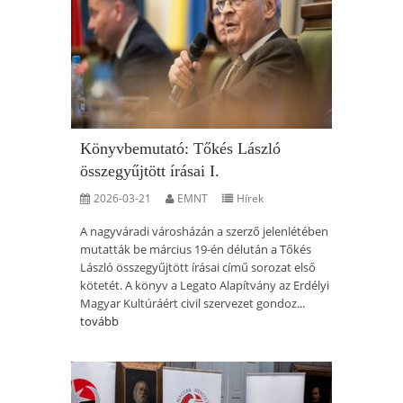
Könyvbemutató: Tőkés László
összegyűjtött írásai I.
2026-03-21
EMNT
Hírek
A nagyváradi városházán a szerző jelenlétében
mutatták be március 19-én délután a Tőkés
László összegyűjtött írásai című sorozat első
kötetét. A könyv a Legato Alapítvány az Erdélyi
Magyar Kultúráért civil szervezet gondoz...
tovább