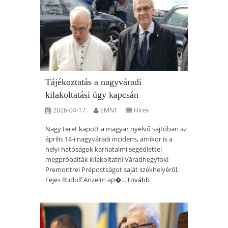
Tájékoztatás a nagyváradi
kilakoltatási ügy kapcsán
2026-04-17
EMNT
Hírek
Nagy teret kapott a magyar nyelvű sajtóban az
április 14-i nagyváradi incidens, amikor is a
helyi hatóságok karhatalmi segédlettel
megpróbálták kilakoltatni Váradhegyfoki
Premontrei Prépostságot saját székhelyéről,
Fejes Rudolf Anzelm ap�...
tovább