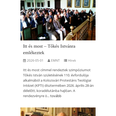
Itt és most – Tőkés Istvánra
emlékeztek
2026-05-01
EMNT
Hírek
Itt és most címmel rendeztek szimpóziumot
Tőkés István születésének 110. évfordulója
alkalmából a Kolozsvári Protestáns Teológiai
Intézet (KPTI) dísztermében 2026. április 28-án
délelőtt, koradélutánba hajlóan. A
rendezvényre ö...
tovább