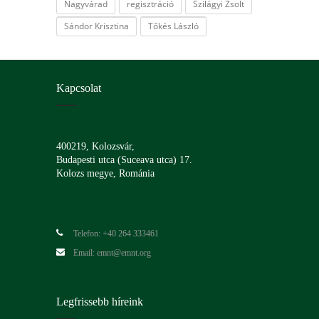
Nagyvárad
regisztráció
Szilágyi Zsolt
Sándor Krisztina
Tőkés László
Kapcsolat
400219, Kolozsvár,
Budapesti utca (Suceava utca) 17.
Kolozs megye, Románia
Telefon: +40 264 333461
Email: emnt@emnt.org
Legfrissebb híreink