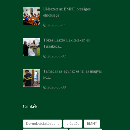
Ülésezett az EMNT országos
elnöksége
2026-06-11
Tőkés László Lakiteleken és
Tiszakécs...
2026-06-07
Támadás az egyház és teljes magyar
köz...
2026-05-30
Címkék
Demokráciaközpont
előadás
EMNT