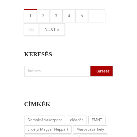
1
2
3
4
5
. . .
88
NEXT »
KERESÉS
CÍMKÉK
Demokráciaközpont
előadás
EMNT
Erdélyi Magyar Néppárt
Marosvásárhely