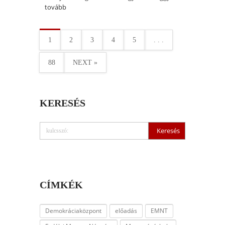
tovább
1
2
3
4
5
. . .
88
NEXT »
KERESÉS
CÍMKÉK
Demokráciaközpont
előadás
EMNT