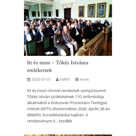
Itt és most – Tőkés Istvánra
emlékeztek
2026-05-01
EMNT
Hírek
Itt és most címmel rendeztek szimpóziumot
Tőkés István születésének 110. évfordulója
alkalmából a Kolozsvári Protestáns Teológiai
Intézet (KPTI) dísztermében 2026. április 28-án
délelőtt, koradélutánba hajlóan. A
rendezvényre ö...
tovább