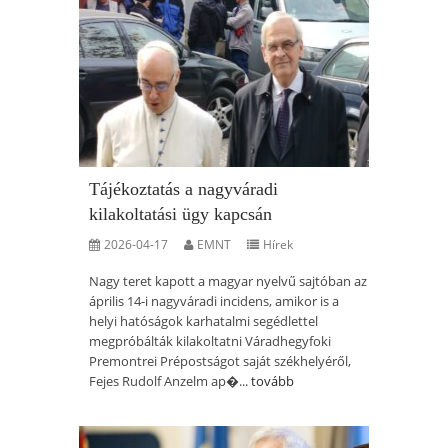
Tájékoztatás a nagyváradi
kilakoltatási ügy kapcsán
2026-04-17
EMNT
Hírek
Nagy teret kapott a magyar nyelvű sajtóban az
április 14-i nagyváradi incidens, amikor is a
helyi hatóságok karhatalmi segédlettel
megpróbálták kilakoltatni Váradhegyfoki
Premontrei Prépostságot saját székhelyéről,
Fejes Rudolf Anzelm ap�...
tovább