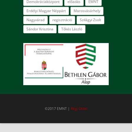
Demokráciaközpont
előadás
EMNT
Erdélyi Magyar Néppárt
Marosvásárhely
Nagyvárad
regisztráció
Szilágyi Zsolt
Sándor Krisztina
Tőkés László
©2017 EMNT |
Régi Oldal