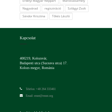
Erdélyi Magyar Néppárt
Marosvásárhely
Nagyvárad
regisztráció
Szilágyi Zsolt
Sándor Krisztina
Tőkés László
Kapcsolat
400219, Kolozsvár,
Budapesti utca (Suceava utca) 17.
Kolozs megye, Románia
Telefon: +40 264 333461
Email: emnt@emnt.org