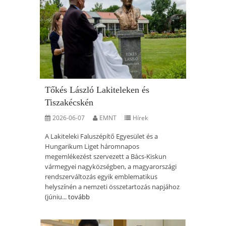
Tőkés László Lakiteleken és
Tiszakécskén
2026-06-07
EMNT
Hírek
A Lakiteleki Faluszépítő Egyesület és a
Hungarikum Liget háromnapos
megemlékezést szervezett a Bács-Kiskun
vármegyei nagyközségben, a magyarországi
rendszerváltozás egyik emblematikus
helyszínén a nemzeti összetartozás napjához
(júniu...
tovább