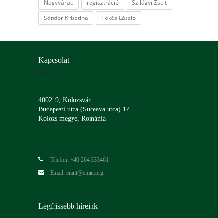
Nagyvárad
regisztráció
Szilágyi Zsolt
Sándor Krisztina
Tőkés László
Kapcsolat
400219, Kolozsvár,
Budapesti utca (Suceava utca) 17.
Kolozs megye, Románia
Telefon: +40 264 333461
Email: emnt@emnt.org
Legfrissebb híreink