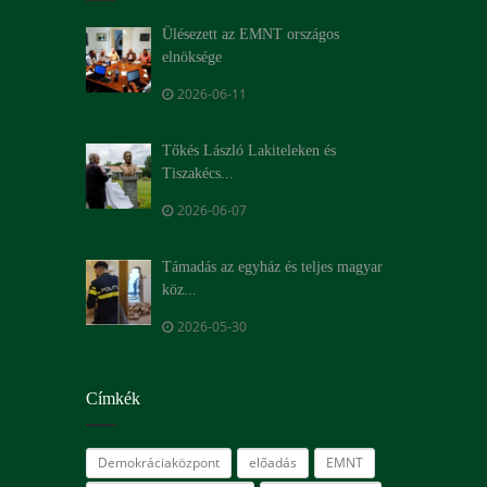
Ülésezett az EMNT országos
elnöksége
2026-06-11
Tőkés László Lakiteleken és
Tiszakécs...
2026-06-07
Támadás az egyház és teljes magyar
köz...
2026-05-30
Címkék
Demokráciaközpont
előadás
EMNT