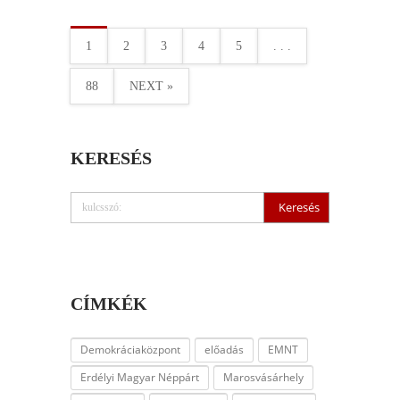
1
2
3
4
5
. . .
88
NEXT »
KERESÉS
CÍMKÉK
Demokráciaközpont
előadás
EMNT
Erdélyi Magyar Néppárt
Marosvásárhely