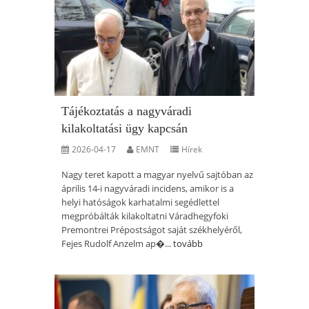
Tájékoztatás a nagyváradi
kilakoltatási ügy kapcsán
2026-04-17
EMNT
Hírek
Nagy teret kapott a magyar nyelvű sajtóban az
április 14-i nagyváradi incidens, amikor is a
helyi hatóságok karhatalmi segédlettel
megpróbálták kilakoltatni Váradhegyfoki
Premontrei Prépostságot saját székhelyéről,
Fejes Rudolf Anzelm ap�...
tovább