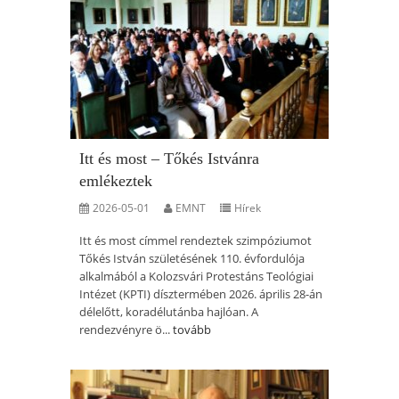
Itt és most – Tőkés Istvánra
emlékeztek
2026-05-01
EMNT
Hírek
Itt és most címmel rendeztek szimpóziumot
Tőkés István születésének 110. évfordulója
alkalmából a Kolozsvári Protestáns Teológiai
Intézet (KPTI) dísztermében 2026. április 28-án
délelőtt, koradélutánba hajlóan. A
rendezvényre ö...
tovább