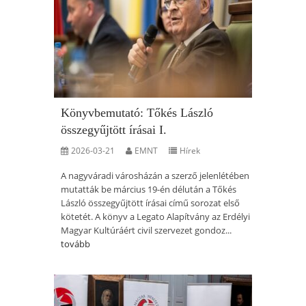
Könyvbemutató: Tőkés László
összegyűjtött írásai I.
2026-03-21
EMNT
Hírek
A nagyváradi városházán a szerző jelenlétében
mutatták be március 19-én délután a Tőkés
László összegyűjtött írásai című sorozat első
kötetét. A könyv a Legato Alapítvány az Erdélyi
Magyar Kultúráért civil szervezet gondoz...
tovább