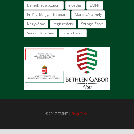
Demokráciaközpont
előadás
EMNT
Erdélyi Magyar Néppárt
Marosvásárhely
Nagyvárad
regisztráció
Szilágyi Zsolt
Sándor Krisztina
Tőkés László
©2017 EMNT |
Régi Oldal