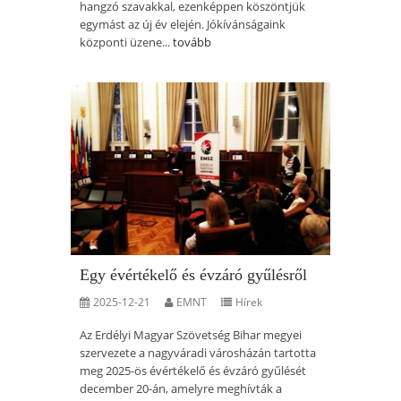
hangzó szavakkal, ezenképpen köszöntjük
egymást az új év elején. Jókívánságaink
központi üzene...
tovább
Egy évértékelő és évzáró gyűlésről
2025-12-21
EMNT
Hírek
Az Erdélyi Magyar Szövetség Bihar megyei
szervezete a nagyváradi városházán tartotta
meg 2025-ös évértékelő és évzáró gyűlését
december 20-án, amelyre meghívták a