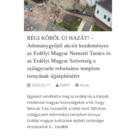
RÉGI KŐBŐL ÚJ HAZÁT! –
Adománygyűjtő akciót kezdeményez
az Erdélyi Magyar Nemzeti Tanács és
az Erdélyi Magyar Szövetség a
szilágycsehi református templom
tornyának újjáépítéséért
2026-02-11
EMNT
Hírek
Egyként rendítette meg az erdélyi és a Kárpát-
medencei magyar közösségeket a hír, hogy
február 3-án összedőlt a több mint 500 éves
szilágycsehi református templom tornya.
Erdélyi magyar kultúránk épített örökségei
évszázadok ó...
tovább