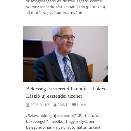
szükségességéről és időszerűségéről címmel
szervez tanácskozást január 30-án (pénteken)
14 órától Nagyváradon...
tovább
Békesség és szeretet Istentől – Tőkés
László új esztendei üzenet
2026-01-07
EMNT
Hírek
„Békés, boldog új esztendőt!” „Bort, búzát,
békességet!” – anélkül, hogy mélyebben
belegondolnánk, nyelvi automatizmusként