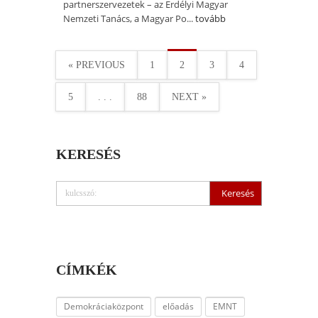
partnerszervezetek – az Erdélyi Magyar
Nemzeti Tanács, a Magyar Po...
tovább
« PREVIOUS
1
2
3
4
5
. . .
88
NEXT »
KERESÉS
CÍMKÉK
Demokráciaközpont
előadás
EMNT