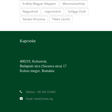
Erdélyi Magyar Néppárt
Marosvásárhely
Nagyvárad
regisztráció
Szilágyi Zsolt
Sándor Krisztina
Tőkés László
Kapcsolat
400219, Kolozsvár,
Budapesti utca (Suceava utca) 17.
Kolozs megye, Románia
Telefon: +40 264 333461
Email: emnt@emnt.org