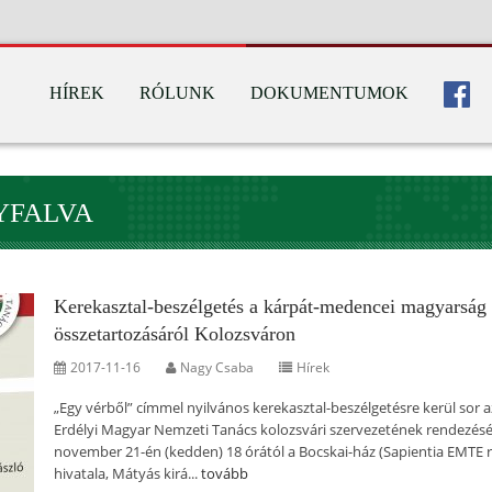
HÍREK
RÓLUNK
DOKUMENTUMOK
YFALVA
Kerekasztal-beszélgetés a kárpát-medencei magyarság
összetartozásáról Kolozsváron
2017-11-16
Nagy Csaba
Hírek
„Egy vérből” címmel nyilvános kerekasztal-beszélgetésre kerül sor a
Erdélyi Magyar Nemzeti Tanács kolozsvári szervezetének rendezés
november 21-én (kedden) 18 órától a Bocskai-ház (Sapientia EMTE r
hivatala, Mátyás kirá...
tovább