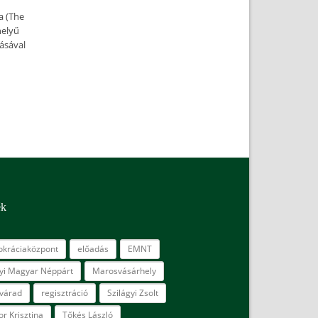
a (The
helyű
rásával
ék
kráciaközpont
előadás
EMNT
lyi Magyar Néppárt
Marosvásárhely
várad
regisztráció
Szilágyi Zsolt
r Krisztina
Tőkés László