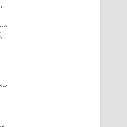
n
t ez
,
yi
et az