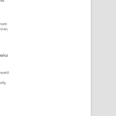
ímű
mzeti
10-én,
énész
vezető
nffy