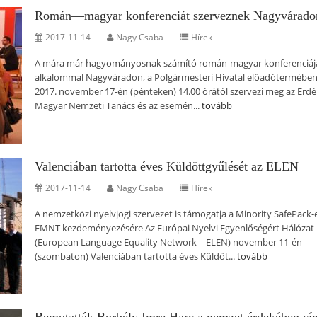
Román—magyar konferenciát szerveznek Nagyvárado
2017-11-14
Nagy Csaba
Hírek
A mára már hagyományosnak számító román-magyar konferenciájá
alkalommal Nagyváradon, a Polgármesteri Hivatal előadótermében
2017. november 17-én (pénteken) 14.00 órától szervezi meg az Erdél
Magyar Nemzeti Tanács és az esemén...
tovább
Valenciában tartotta éves Küldöttgyűlését az ELEN
2017-11-14
Nagy Csaba
Hírek
A nemzetközi nyelvjogi szervezet is támogatja a Minority SafePack-
EMNT kezdeményezésére Az Európai Nyelvi Egyenlőségért Hálózat
(European Language Equality Network – ELEN) november 11-én
(szombaton) Valenciában tartotta éves Küldöt...
tovább