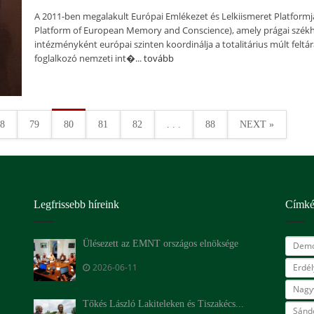
A 2011-ben megalakult Európai Emlékezet és Lelkiismeret Platformj
Platform of European Memory and Conscience), amely prágai szék
intézményként európai szinten koordinálja a totalitárius múlt feltá
foglalkozó nemzeti int�...
tovább
8
79
80
81
82
. . .
88
NEXT »
Legfrissebb híreink
Címk
Ülésezett az EMNT országos elnöksége
Demo
2026-06-11
Erdé
Nagy
Tőkés László Lakiteleken és Tiszakécs...
Sándo