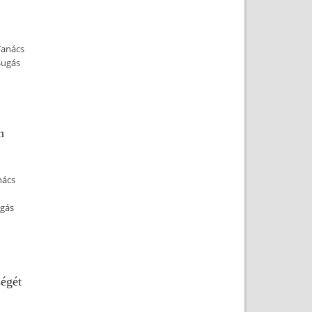
Tanács
Sugás
n
nács
ugás
égét