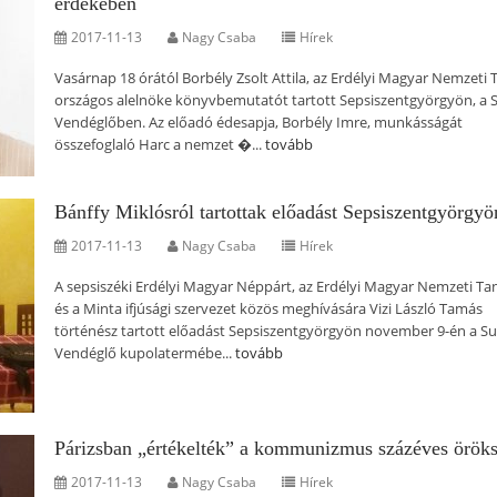
érdekében
2017-11-13
Nagy Csaba
Hírek
Vasárnap 18 órától Borbély Zsolt Attila, az Erdélyi Magyar Nemzeti 
országos alelnöke könyvbemutatót tartott Sepsiszentgyörgyön, a 
Vendéglőben. Az előadó édesapja, Borbély Imre, munkásságát
összefoglaló Harc a nemzet �...
tovább
Bánffy Miklósról tartottak előadást Sepsiszentgyörgyö
2017-11-13
Nagy Csaba
Hírek
A sepsiszéki Erdélyi Magyar Néppárt, az Erdélyi Magyar Nemzeti Ta
és a Minta ifjúsági szervezet közös meghívására Vizi László Tamás
történész tartott előadást Sepsiszentgyörgyön november 9-én a S
Vendéglő kupolatermébe...
tovább
Párizsban „értékelték” a kommunizmus százéves öröks
2017-11-13
Nagy Csaba
Hírek