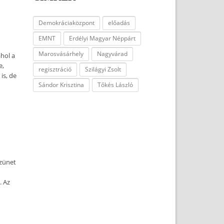
Demokráciaközpont
előadás
EMNT
Erdélyi Magyar Néppárt
Marosvásárhely
Nagyvárad
hol a
e,
regisztráció
Szilágyi Zsolt
is, de
Sándor Krisztina
Tőkés László
zünet
. Az