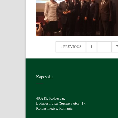
« PREVIOUS
1
. . .
7
Kapcsolat
400219, Kolozsvár,
Budapesti utca (Suceava utca) 17.
Kolozs megye, Románia