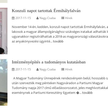
Konzuli napot tartottak Érmihályfalván
2017-11-15
Nagy Csaba
Hírek
November 14-én, kedden, konzuli napot tartottak Érmihályfalván, a
lakosok a magyar állampolgársághoz szükséges irataikat adhatták l
ugyanakkor regisztrálhattak a 2018-as magyarországi választásokra 
az anyakönyvezési ügyinté...
tovább
Intézményépítés a tudományos kutatásban
2017-11-15
Nagy Csaba
Hírek
A Magyar Tudomány Ünnepének rendezvényein belül, hosszabb s
után szervezték meg pénteken Nagyváradon a Partiumi Magyar
Tudomány napja 2017 című előadássorozatot, jeles meghívottakkal
eseménynek a Partiumi Keresztény Egyetem �...
tovább