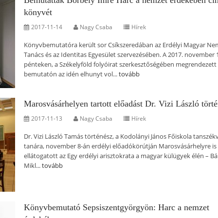
Bemutatták Borbély Imre Harc a nemzet érdekében c
könyvét
2017-11-14
Nagy Csaba
Hírek
Könyvbemutatóra került sor Csíkszeredában az Erdélyi Magyar Ne
Tanács és az Identitas Egyesület szervezésében. A 2017. november 
pénteken, a Székelyföld folyóirat szerkesztőségében megrendezett
bemutatón az idén elhunyt vol...
tovább
Marosvásárhelyen tartott előadást Dr. Vizi László tört
2017-11-13
Nagy Csaba
Hírek
Dr. Vizi László Tamás történész, a Kodolányi János Főiskola tanszék
tanára, november 8-án erdélyi előadókörútján Marosvásárhelyre is
ellátogatott az Egy erdélyi arisztokrata a magyar külügyek élén – Bá
Mikl...
tovább
Könyvbemutató Sepsiszentgyörgyön: Harc a nemzet