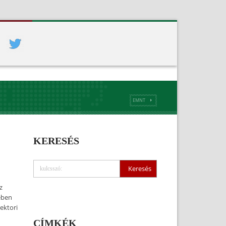
EMNT
KERESÉS
z
ében
ektori
CÍMKÉK