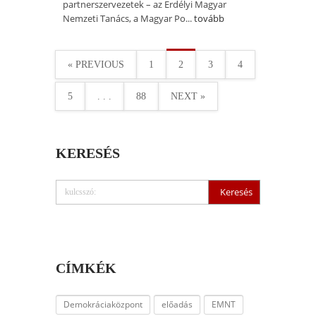
partnerszervezetek – az Erdélyi Magyar
Nemzeti Tanács, a Magyar Po...
tovább
« PREVIOUS
1
2
3
4
5
. . .
88
NEXT »
KERESÉS
CÍMKÉK
Demokráciaközpont
előadás
EMNT