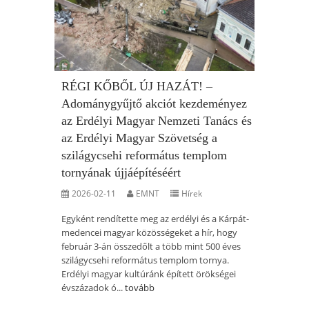
RÉGI KŐBŐL ÚJ HAZÁT! –
Adománygyűjtő akciót kezdeményez
az Erdélyi Magyar Nemzeti Tanács és
az Erdélyi Magyar Szövetség a
szilágycsehi református templom
tornyának újjáépítéséért
2026-02-11
EMNT
Hírek
Egyként rendítette meg az erdélyi és a Kárpát-
medencei magyar közösségeket a hír, hogy
február 3-án összedőlt a több mint 500 éves
szilágycsehi református templom tornya.
Erdélyi magyar kultúránk épített örökségei
évszázadok ó...
tovább