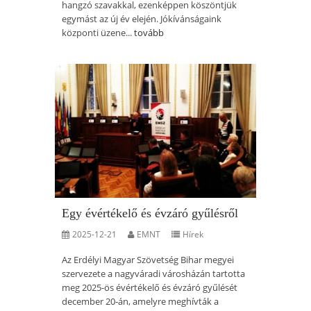
hangzó szavakkal, ezenképpen köszöntjük
egymást az új év elején. Jókívánságaink
központi üzene...
tovább
Egy évértékelő és évzáró gyűlésről
2025-12-21
EMNT
Hírek
Az Erdélyi Magyar Szövetség Bihar megyei
szervezete a nagyváradi városházán tartotta
meg 2025-ös évértékelő és évzáró gyűlését
december 20-án, amelyre meghívták a