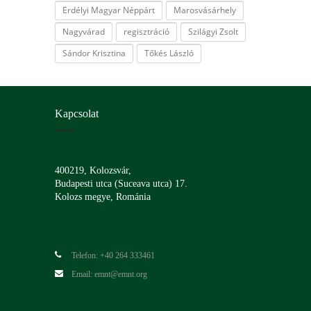
Erdélyi Magyar Néppárt
Marosvásárhely
Nagyvárad
regisztráció
Szilágyi Zsolt
Sándor Krisztina
Tőkés László
Kapcsolat
400219, Kolozsvár,
Budapesti utca (Suceava utca) 17.
Kolozs megye, Románia
Telefon: +40 264 333461
Email: emnt@emnt.org