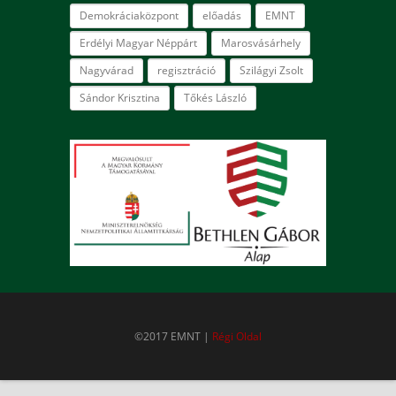
Demokráciaközpont
előadás
EMNT
Erdélyi Magyar Néppárt
Marosvásárhely
Nagyvárad
regisztráció
Szilágyi Zsolt
Sándor Krisztina
Tőkés László
©2017 EMNT |
Régi Oldal