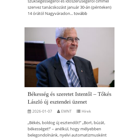
szükségességéről és időszerűségéről címmel
szervez tanácskozást január 30-án (pénteken)
14 órától Nagyváradon...
tovább
Békesség és szeretet Istentől – Tőkés
László új esztendei üzenet
2026-01-07
EMNT
Hírek
„Békés, boldog új esztendőt!” „Bort, búzát,
békességet!” – anélkül, hogy mélyebben
belegondolnánk, nyelvi automatizmusként