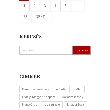
1
2
3
4
5
. . .
88
NEXT »
KERESÉS
CÍMKÉK
Demokráciaközpont
előadás
EMNT
Erdélyi Magyar Néppárt
Marosvásárhely
Nagyvárad
regisztráció
Szilágyi Zsolt