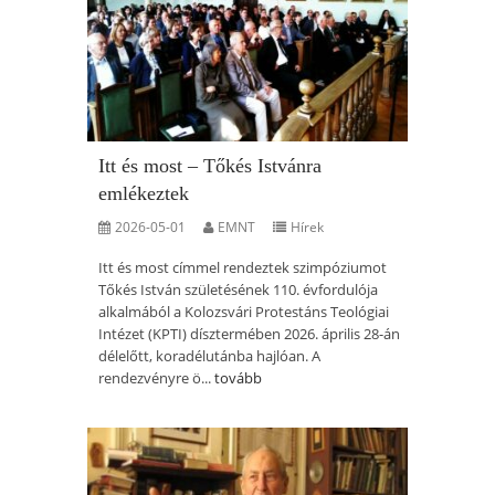
Itt és most – Tőkés Istvánra
emlékeztek
2026-05-01
EMNT
Hírek
Itt és most címmel rendeztek szimpóziumot
Tőkés István születésének 110. évfordulója
alkalmából a Kolozsvári Protestáns Teológiai
Intézet (KPTI) dísztermében 2026. április 28-án
délelőtt, koradélutánba hajlóan. A
rendezvényre ö...
tovább