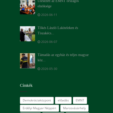
Ülésezett az EMNT országos
elnöksége
2026-06-11
Tőkés László Lakiteleken és
Tiszakécs...
2026-06-07
Támadás az egyház és teljes magyar
köz...
2026-05-30
Címkék
Demokráciaközpont
előadás
EMNT
Erdélyi Magyar Néppárt
Marosvásárhely