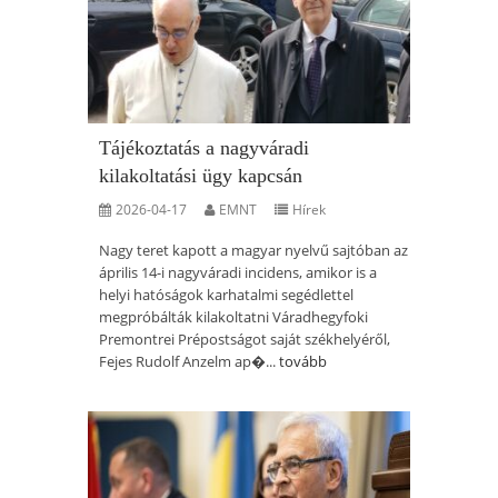
Tájékoztatás a nagyváradi
kilakoltatási ügy kapcsán
2026-04-17
EMNT
Hírek
Nagy teret kapott a magyar nyelvű sajtóban az
április 14-i nagyváradi incidens, amikor is a
helyi hatóságok karhatalmi segédlettel
megpróbálták kilakoltatni Váradhegyfoki
Premontrei Prépostságot saját székhelyéről,
Fejes Rudolf Anzelm ap�...
tovább