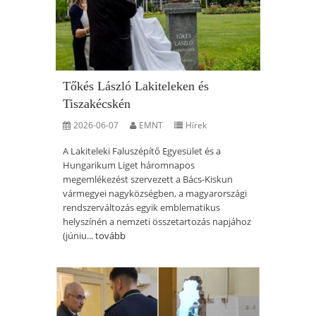
Tőkés László Lakiteleken és
Tiszakécskén
2026-06-07
EMNT
Hírek
A Lakiteleki Faluszépítő Egyesület és a
Hungarikum Liget háromnapos
megemlékezést szervezett a Bács-Kiskun
vármegyei nagyközségben, a magyarországi
rendszerváltozás egyik emblematikus
helyszínén a nemzeti összetartozás napjához
(júniu...
tovább