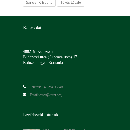
Sándor Krisztina
Tőkés László
Kapcsolat
400219, Kolozsvár,
Budapesti utca (Suceava utca) 17.
Kolozs megye, Románia
Telefon: +40 264 333461
Email: emnt@emnt.org
Legfrissebb híreink