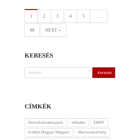
1
2
3
4
5
. . .
88
NEXT »
KERESÉS
CÍMKÉK
Demokráciaközpont
előadás
EMNT
Erdélyi Magyar Néppárt
Marosvásárhely