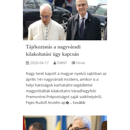
Tájékoztatás a nagyváradi
kilakoltatási ügy kapcsán
2026-04-17
EMNT
Hírek
Nagy teret kapott a magyar nyelvű sajtóban az
április 14-i nagyváradi incidens, amikor is a
helyi hatóságok karhatalmi segédlettel
megpróbálták kilakoltatni Váradhegyfoki
Premontrei Prépostságot saját székhelyéről,
Fejes Rudolf Anzelm ap�...
tovább