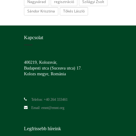
Nagyvárad
regisztráció
Szilágyi Zsolt
Sándor Krisztina
Tőkés László
Kapcsolat
400219, Kolozsvár,
Budapesti utca (Suceava utca) 17.
Kolozs megye, Románia
Telefon: +40 264 333461
Email: emnt@emnt.org
Legfrissebb híreink