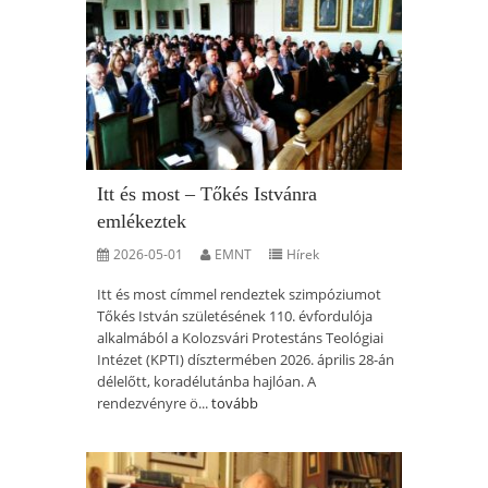
Itt és most – Tőkés Istvánra
emlékeztek
2026-05-01
EMNT
Hírek
Itt és most címmel rendeztek szimpóziumot
Tőkés István születésének 110. évfordulója
alkalmából a Kolozsvári Protestáns Teológiai
Intézet (KPTI) dísztermében 2026. április 28-án
délelőtt, koradélutánba hajlóan. A
rendezvényre ö...
tovább