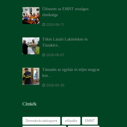
Ülésezett az EMNT országos
elnöksége
2026-06-11
Tőkés László Lakiteleken és
Tiszakécs...
2026-06-07
Támadás az egyház és teljes magyar
köz...
2026-05-30
Címkék
Demokráciaközpont
előadás
EMNT