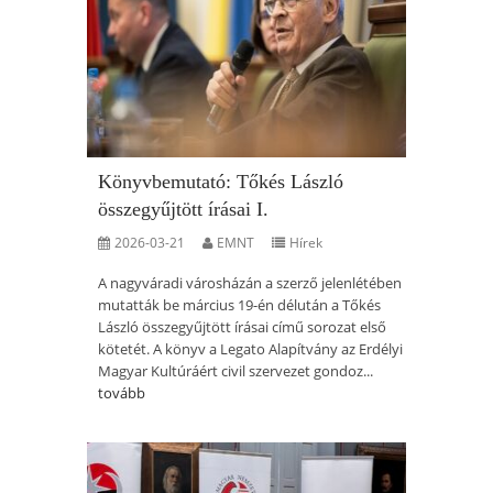
Könyvbemutató: Tőkés László
összegyűjtött írásai I.
2026-03-21
EMNT
Hírek
A nagyváradi városházán a szerző jelenlétében
mutatták be március 19-én délután a Tőkés
László összegyűjtött írásai című sorozat első
kötetét. A könyv a Legato Alapítvány az Erdélyi
Magyar Kultúráért civil szervezet gondoz...
tovább