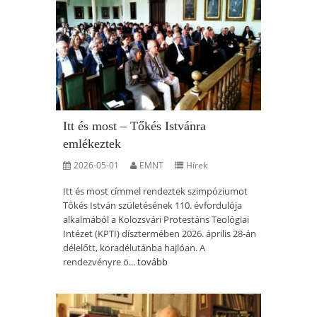
Itt és most – Tőkés Istvánra
emlékeztek
2026-05-01
EMNT
Hírek
Itt és most címmel rendeztek szimpóziumot
Tőkés István születésének 110. évfordulója
alkalmából a Kolozsvári Protestáns Teológiai
Intézet (KPTI) dísztermében 2026. április 28-án
délelőtt, koradélutánba hajlóan. A
rendezvényre ö...
tovább