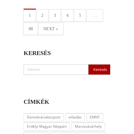
1
2
3
4
5
. . .
88
NEXT »
KERESÉS
CÍMKÉK
Demokráciaközpont
előadás
EMNT
Erdélyi Magyar Néppárt
Marosvásárhely