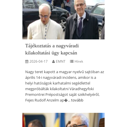
Tájékoztatás a nagyváradi
kilakoltatási ügy kapcsán
2026-04-17
EMNT
Hírek
Nagy teret kapott a magyar nyelvű sajtóban az
április 14-i nagyváradi incidens, amikor is a
helyi hatóságok karhatalmi segédlettel
megpróbálták kilakoltatni Váradhegyfoki
Premontrei Prépostságot saját székhelyéről,
Fejes Rudolf Anzelm ap�...
tovább