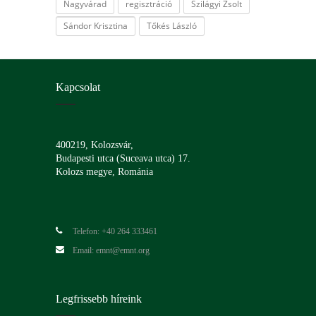
Nagyvárad
regisztráció
Szilágyi Zsolt
Sándor Krisztina
Tőkés László
Kapcsolat
400219, Kolozsvár,
Budapesti utca (Suceava utca) 17.
Kolozs megye, Románia
Telefon: +40 264 333461
Email: emnt@emnt.org
Legfrissebb híreink