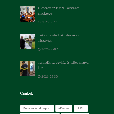
Ülésezett az EMNT országos
elnöksége
2026-06-11
Tőkés László Lakiteleken és
Tiszakécs...
2026-06-07
Támadás az egyház és teljes magyar
köz...
2026-05-30
Címkék
Demokráciaközpont
előadás
EMNT