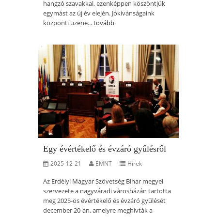
hangzó szavakkal, ezenképpen köszöntjük
egymást az új év elején. Jókívánságaink
központi üzene...
tovább
Egy évértékelő és évzáró gyűlésről
2025-12-21
EMNT
Hírek
Az Erdélyi Magyar Szövetség Bihar megyei
szervezete a nagyváradi városházán tartotta
meg 2025-ös évértékelő és évzáró gyűlését
december 20-án, amelyre meghívták a