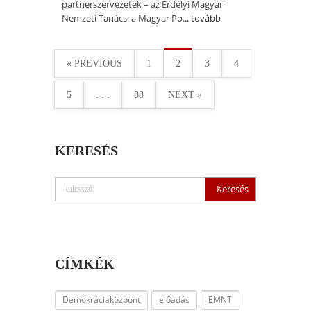
partnerszervezetek – az Erdélyi Magyar
Nemzeti Tanács, a Magyar Po...
tovább
« PREVIOUS
1
2
3
4
5
. . .
88
NEXT »
KERESÉS
CÍMKÉK
Demokráciaközpont
előadás
EMNT