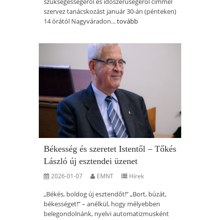
szükségességéről és időszerűségéről címmel
szervez tanácskozást január 30-án (pénteken)
14 órától Nagyváradon...
tovább
Békesség és szeretet Istentől – Tőkés
László új esztendei üzenet
2026-01-07
EMNT
Hírek
„Békés, boldog új esztendőt!” „Bort, búzát,
békességet!” – anélkül, hogy mélyebben
belegondolnánk, nyelvi automatizmusként