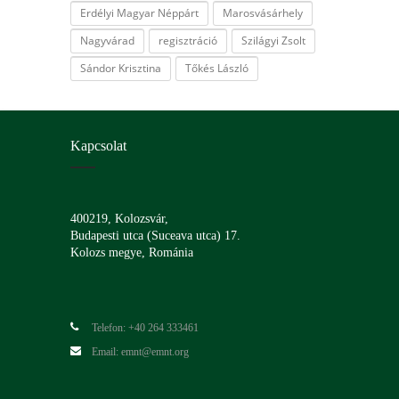
Erdélyi Magyar Néppárt
Marosvásárhely
Nagyvárad
regisztráció
Szilágyi Zsolt
Sándor Krisztina
Tőkés László
Kapcsolat
400219, Kolozsvár,
Budapesti utca (Suceava utca) 17.
Kolozs megye, Románia
Telefon: +40 264 333461
Email: emnt@emnt.org