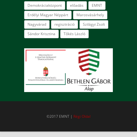
Demokráciaközpont
előadás
EMNT
Erdélyi Magyar Néppárt
Marosvásárhely
Nagyvárad
regisztráció
Szilágyi Zsolt
Sándor Krisztina
Tőkés László
©2017 EMNT |
Régi Oldal