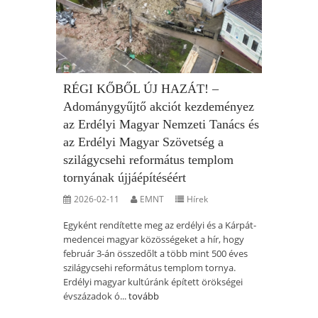
RÉGI KŐBŐL ÚJ HAZÁT! –
Adománygyűjtő akciót kezdeményez
az Erdélyi Magyar Nemzeti Tanács és
az Erdélyi Magyar Szövetség a
szilágycsehi református templom
tornyának újjáépítéséért
2026-02-11
EMNT
Hírek
Egyként rendítette meg az erdélyi és a Kárpát-
medencei magyar közösségeket a hír, hogy
február 3-án összedőlt a több mint 500 éves
szilágycsehi református templom tornya.
Erdélyi magyar kultúránk épített örökségei
évszázadok ó...
tovább