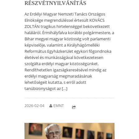
RÉSZVÉTNYILVÁNÍTÁS
Az Erdélyi Magyar Nemzeti Tanács Országos
Elnöksége megrendüléssel értesült KOVÁCS
ZOLTÁN tragikus hirtelenséggel bekövetkezett
haláláról. Érmihályfalva korábbi polgármestere, a
Bihar megyei magyar közösség volt parlamenti
képviselője, valamint a Királyhágómelléki
Református Egyházkerület egykori főgondnoka
életével és munkásságával következetesen
szolgálta erdélyi magyar közösségünket.
Rendíthetetlen igazságkeresésével mindig az
erdélyi magyarság megmaradásának
lehetőségeit kutatta, s erről adott
tanúbizonyságot az […]
2026-02-04
EMNT