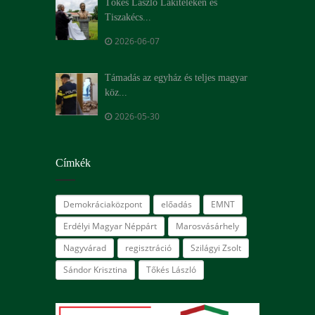
Tőkés László Lakiteleken és
Tiszakécs...
2026-06-07
Támadás az egyház és teljes magyar
köz...
2026-05-30
Címkék
Demokráciaközpont
előadás
EMNT
Erdélyi Magyar Néppárt
Marosvásárhely
Nagyvárad
regisztráció
Szilágyi Zsolt
Sándor Krisztina
Tőkés László