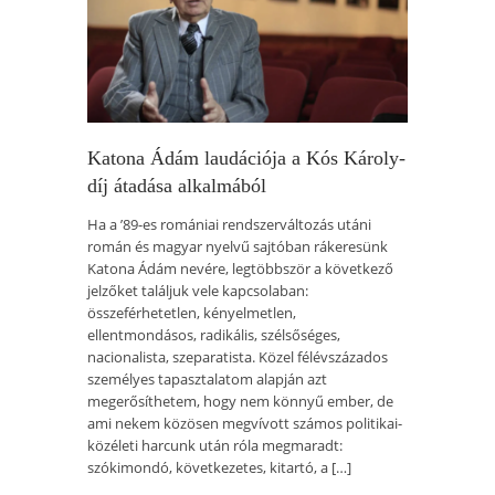
Katona Ádám laudációja a Kós Károly-
díj átadása alkalmából
Ha a ’89-es romániai rendszerváltozás utáni
román és magyar nyelvű sajtóban rákeresünk
Katona Ádám nevére, legtöbbször a következő
jelzőket találjuk vele kapcsolaban:
összeférhetetlen, kényelmetlen,
ellentmondásos, radikális, szélsőséges,
nacionalista, szeparatista. Közel félévszázados
személyes tapasztalatom alapján azt
megerősíthetem, hogy nem könnyű ember, de
ami nekem közösen megvívott számos politikai-
közéleti harcunk után róla megmaradt:
szókimondó, következetes, kitartó, a […]