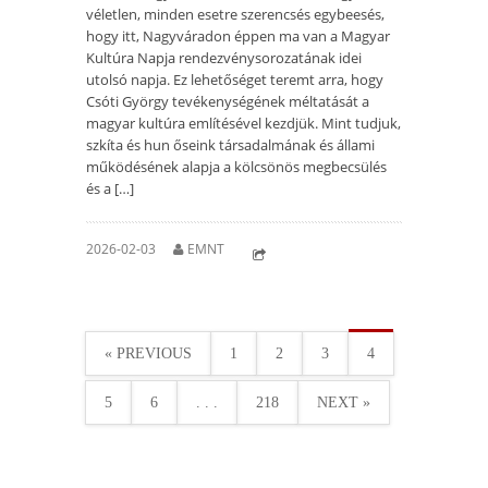
véletlen, minden esetre szerencsés egybeesés,
hogy itt, Nagyváradon éppen ma van a Magyar
Kultúra Napja rendezvénysorozatának idei
utolsó napja. Ez lehetőséget teremt arra, hogy
Csóti György tevékenységének méltatását a
magyar kultúra említésével kezdjük. Mint tudjuk,
szkíta és hun őseink társadalmának és állami
működésének alapja a kölcsönös megbecsülés
és a […]
2026-02-03
EMNT
« PREVIOUS
1
2
3
4
5
6
. . .
218
NEXT »