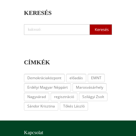
KERESÉS
CÍMKÉK
Demokráciaközpont
előadás
EMNT
Erdélyi Magyar Néppárt
Marosvásárhely
Nagyvárad
regisztráció
Szilágyi Zsolt
Sándor Krisztina
Tőkés László
Kapcsolat