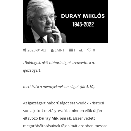
2023-01-03
EMNT
Hírek
0
„Boldogok, akik háborúságot szenvednek az
igazságért,
mert övék a mennyeknek országa” (Mt 5,10).
Az igazságért háborúságot szenvedők krisztusi
sorsa jutott osztályrészül a minden élők útján
eltávozó
Duray Miklósnak
. Elszenvedett
megpróbáltatásainak fájdalmát azonban messze