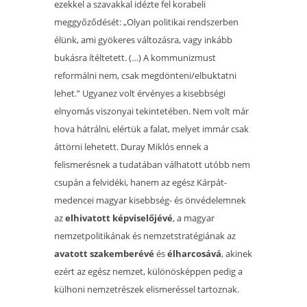
ezekkel a szavakkal idézte fel korabeli
meggyőződését: „Olyan politikai rendszerben
élünk, ami gyökeres változásra, vagy inkább
bukásra ítéltetett. (…) A kommunizmust
reformálni nem, csak megdönteni/elbuktatni
lehet.” Ugyanez volt érvényes a kisebbségi
elnyomás viszonyai tekintetében. Nem volt már
hova hátrálni, elértük a falat, melyet immár csak
áttörni lehetett. Duray Miklós ennek a
felismerésnek a tudatában válhatott utóbb nem
csupán a felvidéki, hanem az egész Kárpát-
medencei magyar kisebbség- és önvédelemnek
az
elhivatott képviselőjévé
, a magyar
nemzetpolitikának és nemzetstratégiának az
avatott szakemberévé
és
élharcosává
, akinek
ezért az egész nemzet, különösképpen pedig a
külhoni nemzetrészek elismeréssel tartoznak.