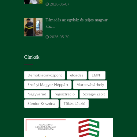
2026-06-07
Támadás az egyház és teljes magyar
köz...
2026-05-30
Címkék
Demokráciaközpont
előadás
EMNT
Erdélyi Magyar Néppárt
Marosvásárhely
Nagyvárad
regisztráció
Szilágyi Zsolt
Sándor Krisztina
Tőkés László