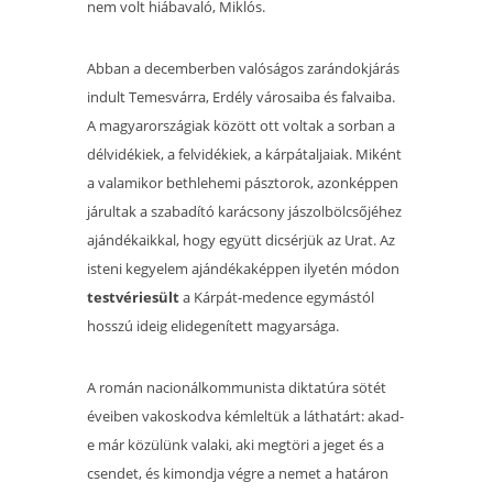
nem volt hiábavaló, Miklós.
Abban a decemberben valóságos zarándokjárás
indult Temesvárra, Erdély városaiba és falvaiba.
A magyarországiak között ott voltak a sorban a
délvidékiek, a felvidékiek, a kárpátaljaiak. Miként
a valamikor bethlehemi pásztorok, azonképpen
járultak a szabadító karácsony jászolbölcsőjéhez
ajándékaikkal, hogy együtt dicsérjük az Urat. Az
isteni kegyelem ajándékaképpen ilyetén módon
testvériesült
a Kárpát-medence egymástól
hosszú ideig elidegenített magyarsága.
A román nacionálkommunista diktatúra sötét
éveiben vakoskodva kémleltük a láthatárt: akad-
e már közülünk valaki, aki megtöri a jeget és a
csendet, és kimondja végre a nemet a határon