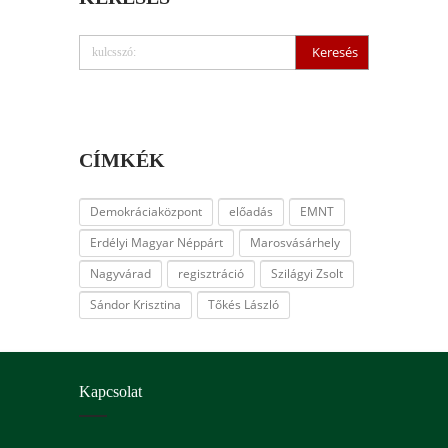
CÍMKÉK
Demokráciaközpont
előadás
EMNT
Erdélyi Magyar Néppárt
Marosvásárhely
Nagyvárad
regisztráció
Szilágyi Zsolt
Sándor Krisztina
Tőkés László
Kapcsolat