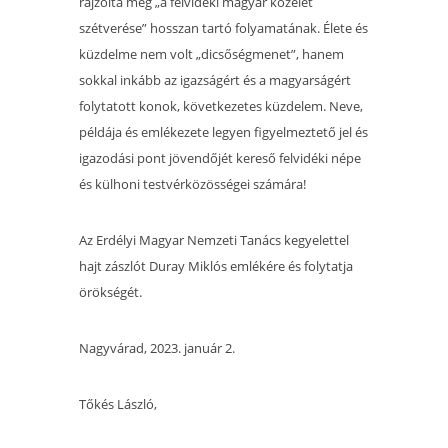
rajzolta meg „a felvidéki magyar közélet
szétverése” hosszan tartó folyamatának. Élete és
küzdelme nem volt „dicsőségmenet”, hanem
sokkal inkább az igazságért és a magyarságért
folytatott konok, következetes küzdelem. Neve,
példája és emlékezete legyen figyelmeztető jel és
igazodási pont jövendőjét kereső felvidéki népe
és külhoni testvérközösségei számára!
Az Erdélyi Magyar Nemzeti Tanács kegyelettel
hajt zászlót Duray Miklós emlékére és folytatja
örökségét.
Nagyvárad, 2023. január 2.
Tőkés László,