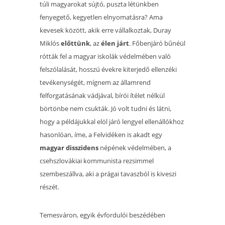
túli magyarokat sújtó, puszta létünkben
fenyegető, kegyetlen elnyomatásra? Ama
kevesek között, akik erre vállalkoztak, Duray
Miklós
előttünk
, az
élen járt
. Főbenjáró bűnéül
rótták fel a magyar iskolák védelmében való
felszólalását, hosszú évekre kiterjedő ellenzéki
tevékenységét, mígnem az államrend
felforgatásának vádjával, bírói ítélet nélkül
börtönbe nem csukták. Jó volt tudni és látni,
hogy a példájukkal elöl járó lengyel ellenállókhoz
hasonlóan, íme, a Felvidéken is akadt egy
magyar disszidens
népének védelmében, a
csehszlovákiai kommunista rezsimmel
szembeszállva, aki a prágai tavaszból is kiveszi
részét.
Temesváron, egyik évfordulói beszédében