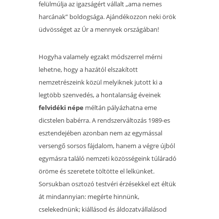
felülmúlja az igazságért vállalt „ama nemes
harcának” boldogsága. Ajándékozzon neki örök
üdvösséget az Úr a mennyek országában!
Hogyha valamely egzakt módszerrel mérni
lehetne, hogy a hazától elszakított
nemzetrészeink közül melyiknek jutott ki a
legtöbb szenvedés, a hontalanság éveinek
felvidéki népe
méltán pályázhatna eme
dicstelen babérra. A rendszerváltozás 1989-es
esztendejében azonban nem az egymással
versengő sorsos fájdalom, hanem a végre újból
egymásra találó nemzeti közösségeink túláradó
öröme és szeretete töltötte el lelkünket.
Sorsukban osztozó testvéri érzésekkel ezt éltük
át mindannyian: megérte hinnünk,
cselekednünk; kiállásod és áldozatvállalásod