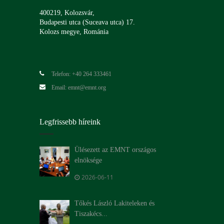
400219, Kolozsvár,
Budapesti utca (Suceava utca) 17.
Kolozs megye, Románia
Telefon: +40 264 333461
Email: emnt@emnt.org
Legfrissebb híreink
Ülésezett az EMNT országos
elnöksége
2026-06-11
Tőkés László Lakiteleken és
Tiszakécs...