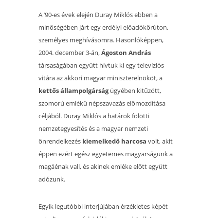
A ’90-es évek elején Duray Miklós ebben a
minőségében járt egy erdélyi előadókörúton,
személyes meghívásomra. Hasonlóképpen,
2004. december 3-án,
Ágoston András
társaságában együtt hívtuk ki egy televíziós
vitára az akkori magyar miniszterelnököt, a
kettős állampolgárság
ügyében kitűzött,
szomorú emlékű népszavazás előmozdítása
céljából. Duray Miklós a határok fölötti
nemzetegyesítés és a magyar nemzeti
önrendelkezés
kiemelkedő harcosa
volt, akit
éppen ezért egész egyetemes magyarságunk a
magáénak vall, és akinek emléke előtt együtt
adózunk.
Egyik legutóbbi interjújában érzékletes képét