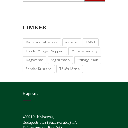
CÍMKÉK
Demokráciaközpont
előadás
EMNT
Erdélyi Magyar Néppárt
Marosvásárhely
Nagyvárad
regisztráció
Szilágyi Zsolt
Sándor Krisztina
Tőkés László
Kapcsolat
400219, Kolozsvár,
Budapesti utca (Suceava utca) 17.
Kolozs megye, Románia