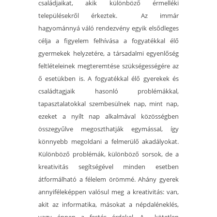
családjaikat, akik különböző érmelléki
településekről érkeztek. Az immár
hagyománnyá váló rendezvény egyik elsődleges
célja a figyelem felhívása a fogyatékkal élő
gyermekek helyzetére, a társadalmi egyenlőség
feltlételeinek megteremtése szükségességére az
ő esetükben is. A fogyatékkal élő gyerekek és
családtagjaik hasonló problémákkal,
tapasztalatokkal szembesülnek nap, mint nap,
ezeket a nyílt nap alkalmával közösségben
összegyűlve megoszthatják egymással, így
könnyebb megoldani a felmerülő akadályokat.
Különböző problémák, különböző sorsok, de a
kreativitás segítségével minden esetben
átformálható a félelem örömmé. Ahány gyerek
annyiféleképpen valósul meg a kreativitás: van,
akit az informatika, másokat a népdaléneklés,