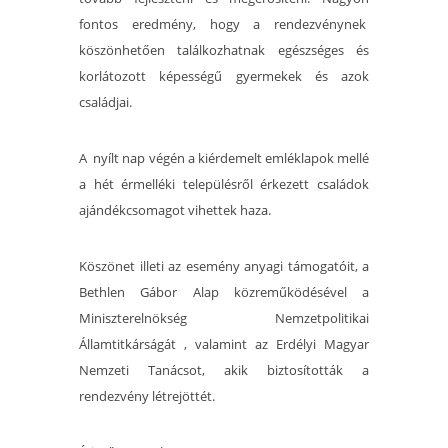
fontos eredmény, hogy a rendezvénynek
köszönhetően találkozhatnak egészséges és
korlátozott képességű gyermekek és azok
családjai.
A nyílt nap végén a kiérdemelt emléklapok mellé
a hét érmelléki településről érkezett családok
ajándékcsomagot vihettek haza.
Köszönet illeti az esemény anyagi támogatóit, a
Bethlen Gábor Alap közreműködésével a
Miniszterelnökség Nemzetpolitikai
Államtitkárságát , valamint az Erdélyi Magyar
Nemzeti Tanácsot, akik biztosították a
rendezvény létrejöttét.