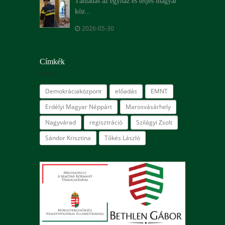
Támadás az egyház és teljes magyar
köz...
2026-05-30
Címkék
Demokráciaközpont
előadás
EMNT
Erdélyi Magyar Néppárt
Marosvásárhely
Nagyvárad
regisztráció
Szilágyi Zsolt
Sándor Krisztina
Tőkés László