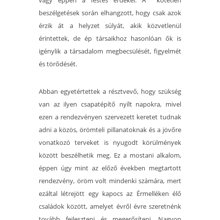
vagy éppen a festés érdekel. A kötetlen
beszélgetések során elhangzott, hogy csak azok
érzik át a helyzet súlyát, akik közvetlenül
érintettek, de ép társaikhoz hasonlóan ők is
igénylik a társadalom megbecsülését, figyelmét
és törődését.
Abban egyetértettek a résztvevő, hogy szükség
van az ilyen csapatépítő nyílt napokra, mivel
ezen a rendezvényen szervezett keretet tudnak
adni a közös, örömteli pillanatoknak és a jövőre
vonatkozó terveket is nyugodt körülmények
között beszélhetik meg. Ez a mostani alkalom,
éppen úgy mint az előző években megtartott
rendezvény, öröm volt mindenki számára, mert
ezáltal létrejött egy kapocs az Érmelléken élő
családok között, amelyet évről évre szeretnénk
tovább fejleszteni és megerősíteni. Nagyon