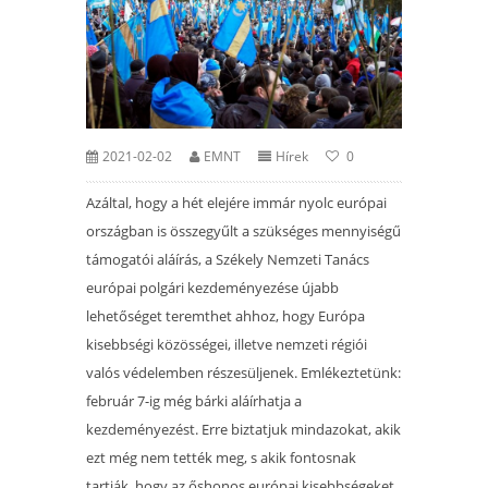
2021-02-02
EMNT
Hírek
0
Azáltal, hogy a hét elejére immár nyolc európai
országban is összegyűlt a szükséges mennyiségű
támogatói aláírás, a Székely Nemzeti Tanács
európai polgári kezdeményezése újabb
lehetőséget teremthet ahhoz, hogy Európa
kisebbségi közösségei, illetve nemzeti régiói
valós védelemben részesüljenek. Emlékeztetünk:
február 7-ig még bárki aláírhatja a
kezdeményezést. Erre biztatjuk mindazokat, akik
ezt még nem tették meg, s akik fontosnak
tartják, hogy az őshonos európai kisebbségeket