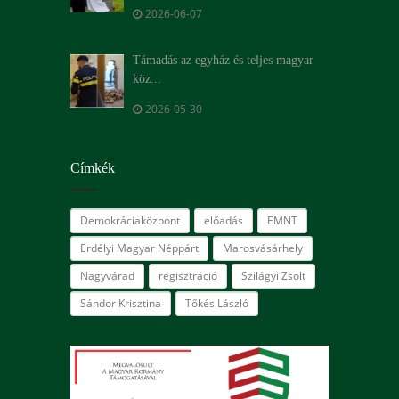
2026-06-07
Támadás az egyház és teljes magyar
köz...
2026-05-30
Címkék
Demokráciaközpont
előadás
EMNT
Erdélyi Magyar Néppárt
Marosvásárhely
Nagyvárad
regisztráció
Szilágyi Zsolt
Sándor Krisztina
Tőkés László