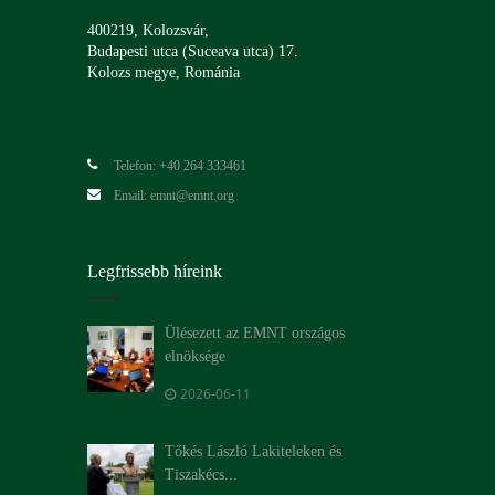
400219, Kolozsvár,
Budapesti utca (Suceava utca) 17.
Kolozs megye, Románia
Telefon: +40 264 333461
Email: emnt@emnt.org
Legfrissebb híreink
Ülésezett az EMNT országos
elnöksége
2026-06-11
Tőkés László Lakiteleken és
Tiszakécs...