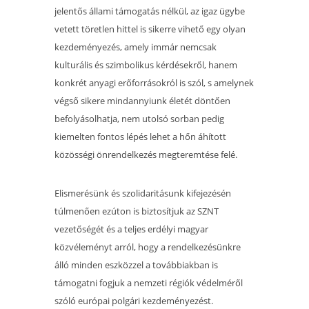
jelentős állami támogatás nélkül, az igaz ügybe
vetett töretlen hittel is sikerre vihető egy olyan
kezdeményezés, amely immár nemcsak
kulturális és szimbolikus kérdésekről, hanem
konkrét anyagi erőforrásokról is szól, s amelynek
végső sikere mindannyiunk életét döntően
befolyásolhatja, nem utolsó sorban pedig
kiemelten fontos lépés lehet a hőn áhított
közösségi önrendelkezés megteremtése felé.
Elismerésünk és szolidaritásunk kifejezésén
túlmenően ezúton is biztosítjuk az SZNT
vezetőségét és a teljes erdélyi magyar
közvéleményt arról, hogy a rendelkezésünkre
álló minden eszközzel a továbbiakban is
támogatni fogjuk a nemzeti régiók védelméről
szóló európai polgári kezdeményezést.