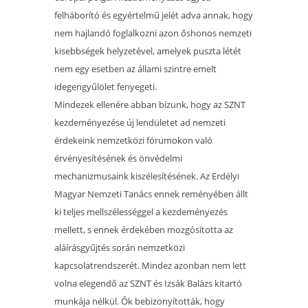
felháborító és egyértelmű jelét adva annak, hogy
nem hajlandó foglalkozni azon őshonos nemzeti
kisebbségek helyzetével, amelyek puszta létét
nem egy esetben az állami szintre emelt
idegengyűlölet fenyegeti.
Mindezek ellenére abban bízunk, hogy az SZNT
kezdeményezése új lendületet ad nemzeti
érdekeink nemzetközi fórumokon való
érvényesítésének és önvédelmi
mechanizmusaink kiszélesítésének. Az Erdélyi
Magyar Nemzeti Tanács ennek reményében állt
ki teljes mellszélességgel a kezdeményezés
mellett, s ennek érdekében mozgósította az
aláírásgyűjtés során nemzetközi
kapcsolatrendszerét. Mindez azonban nem lett
volna elegendő az SZNT és Izsák Balázs kitartó
munkája nélkül. Ők bebizonyították, hogy