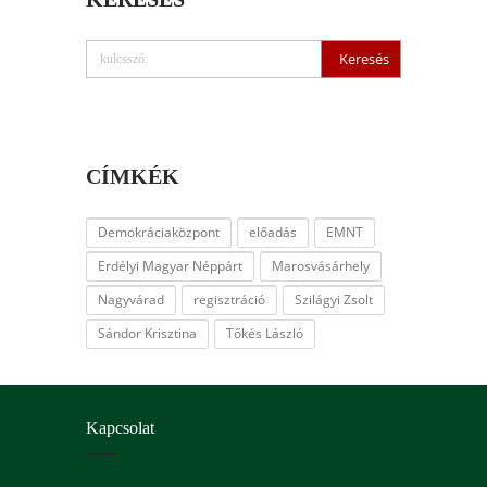
CÍMKÉK
Demokráciaközpont
előadás
EMNT
Erdélyi Magyar Néppárt
Marosvásárhely
Nagyvárad
regisztráció
Szilágyi Zsolt
Sándor Krisztina
Tőkés László
Kapcsolat