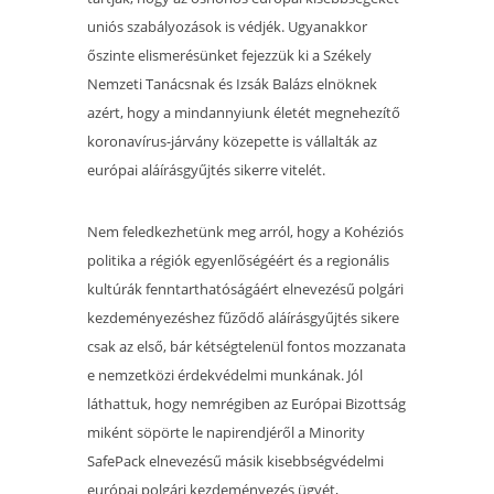
uniós szabályozások is védjék. Ugyanakkor
őszinte elismerésünket fejezzük ki a Székely
Nemzeti Tanácsnak és Izsák Balázs elnöknek
azért, hogy a mindannyiunk életét megnehezítő
koronavírus-járvány közepette is vállalták az
európai aláírásgyűjtés sikerre vitelét.
Nem feledkezhetünk meg arról, hogy a Kohéziós
politika a régiók egyenlőségéért és a regionális
kultúrák fenntarthatóságáért elnevezésű polgári
kezdeményezéshez fűződő aláírásgyűjtés sikere
csak az első, bár kétségtelenül fontos mozzanata
e nemzetközi érdekvédelmi munkának. Jól
láthattuk, hogy nemrégiben az Európai Bizottság
miként söpörte le napirendjéről a Minority
SafePack elnevezésű másik kisebbségvédelmi
európai polgári kezdeményezés ügyét,