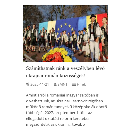
Számíthatnak ránk a veszélyben lévő
ukrajnai román közösségek!
2025-11-21
EMNT
Hírek
Amint arról a romániai magyar sajtóban is
olvashattunk, az ukrajnai Csernovic régóban
működő román tannyelvű középiskolák döntő
többségét 2027. szeptember 1-től – az
elfogadott oktatási reform keretében –
megszüntetik az ukrán h...
tovább