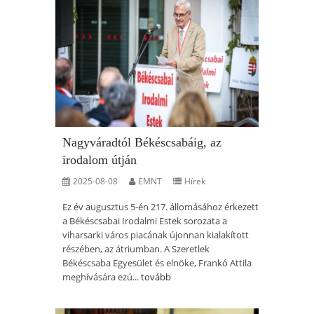
Nagyváradtól Békéscsabáig, az
irodalom útján
2025-08-08
EMNT
Hírek
Ez év augusztus 5-én 217. állomásához érkezett
a Békéscsabai Irodalmi Estek sorozata a
viharsarki város piacának újonnan kialakított
részében, az átriumban. A Szeretlek
Békéscsaba Egyesület és elnöke, Frankó Attila
meghívására ezú...
tovább