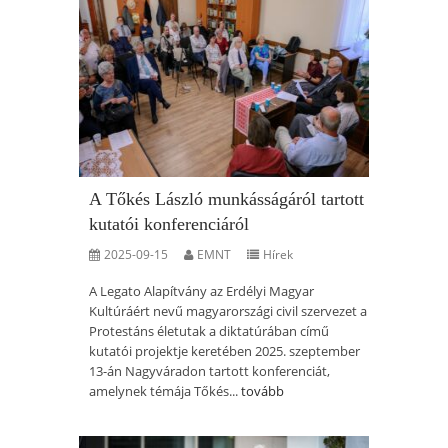
A Tőkés László munkásságáról tartott
kutatói konferenciáról
2025-09-15
EMNT
Hírek
A Legato Alapítvány az Erdélyi Magyar
Kultúráért nevű magyarországi civil szervezet a
Protestáns életutak a diktatúrában című
kutatói projektje keretében 2025. szeptember
13-án Nagyváradon tartott konferenciát,
amelynek témája Tőkés...
tovább