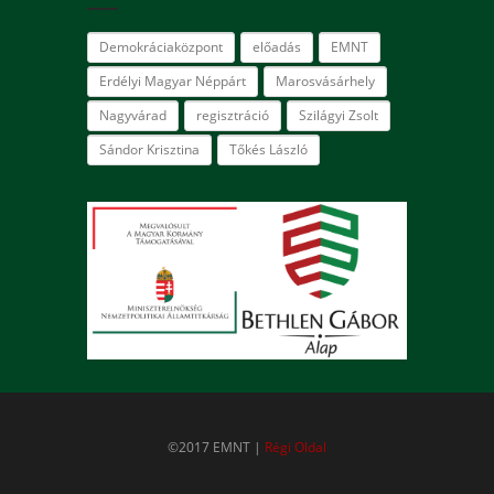
Demokráciaközpont
előadás
EMNT
Erdélyi Magyar Néppárt
Marosvásárhely
Nagyvárad
regisztráció
Szilágyi Zsolt
Sándor Krisztina
Tőkés László
©2017 EMNT |
Régi Oldal