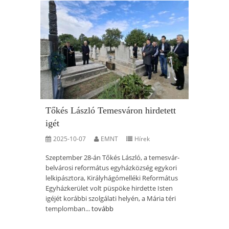
Tőkés László Temesváron hirdetett
igét
2025-10-07
EMNT
Hírek
Szeptember 28-án Tőkés László, a temesvár-
belvárosi református egyházközség egykori
lelkipásztora, Királyhágómelléki Református
Egyházkerület volt püspöke hirdette Isten
igéjét korábbi szolgálati helyén, a Mária téri
templomban...
tovább