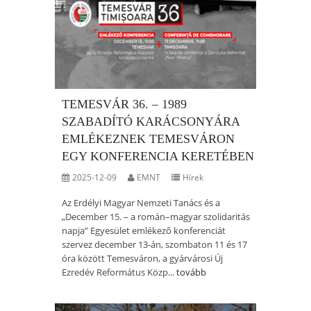
TEMESVÁR 36. – 1989
SZABADÍTÓ KARÁCSONYÁRA
EMLÉKEZNEK TEMESVÁRON
EGY KONFERENCIA KERETÉBEN
2025-12-09
EMNT
Hírek
Az Erdélyi Magyar Nemzeti Tanács és a
„December 15. – a román–magyar szolidaritás
napja” Egyesület emlékező konferenciát
szervez december 13-án, szombaton 11 és 17
óra között Temesváron, a gyárvárosi Új
Ezredév Református Közp...
tovább