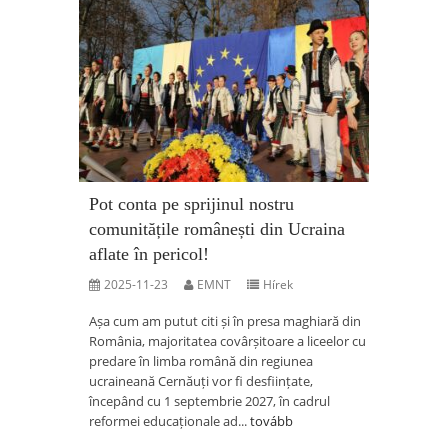
Pot conta pe sprijinul nostru
comunitățile românești din Ucraina
aflate în pericol!
2025-11-23
EMNT
Hírek
Așa cum am putut citi și în presa maghiară din
România, majoritatea covârșitoare a liceelor cu
predare în limba română din regiunea
ucraineană Cernăuți vor fi desființate,
începând cu 1 septembrie 2027, în cadrul
reformei educaționale ad...
tovább