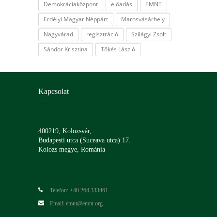
Demokráciaközpont
előadás
EMNT
Erdélyi Magyar Néppárt
Marosvásárhely
Nagyvárad
regisztráció
Szilágyi Zsolt
Sándor Krisztina
Tőkés László
Kapcsolat
400219, Kolozsvár,
Budapesti utca (Suceava utca) 17.
Kolozs megye, Románia
Telefon: +40 264 333461
Email: emnt@emnt.org