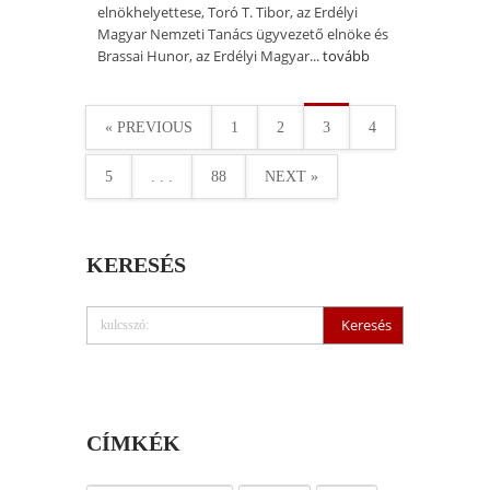
elnökhelyettese, Toró T. Tibor, az Erdélyi
Magyar Nemzeti Tanács ügyvezető elnöke és
Brassai Hunor, az Erdélyi Magyar...
tovább
« PREVIOUS
1
2
3
4
5
. . .
88
NEXT »
KERESÉS
CÍMKÉK