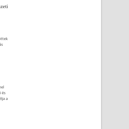
zeti
öttek
ás
mel
i és
lja a