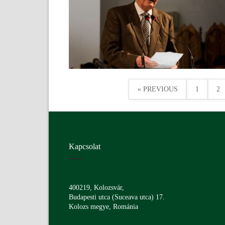
« PREVIOUS
1
2
Kapcsolat
400219, Kolozsvár,
Budapesti utca (Suceava utca) 17.
Kolozs megye, Románia