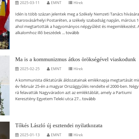
2025-03-11
EMNT
Hírek
Idén is több százan jelentek meg a Székely Nemzeti Tanács hívására
marosvásárhelyi Postaréten, a székely szabadság napján, március 1
ahol megtartották a hagyományos népgyűlést és megemlékezést. 
alkalomhoz illő beszédek ...
tovább
Ma is a kommunizmus átkos örökségével viaskodunk
2025-02-25
EMNT
Hírek
A kommunista diktatúrák áldozatainak emléknapja megtartását m
év február 25-én a magyar Országgyűlés rendelte el 2000-ben. Négy
rá felavatták Nagyváradon azt az emléktáblát, amely a Partiumi
Keresztény Egyetem Teleki utca 27...
tovább
Tőkés László új esztendei nyilatkozata
2025-01-13
EMNT
Hírek