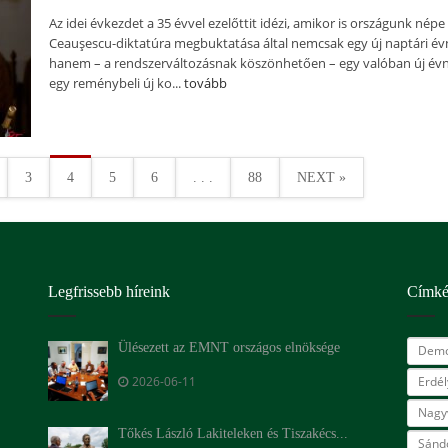
Az idei évkezdet a 35 évvel ezelőttit idézi, amikor is országunk népe
Ceauşescu-diktatúra megbuktatása által nemcsak egy új naptári év
hanem – a rendszerváltozásnak köszönhetően – egy valóban új évn
egy reménybeli új ko...
tovább
3
4
5
6
. . .
88
NEXT »
Legfrissebb híreink
Címk
Ülésezett az EMNT országos elnöksége
Demo
2026-06-11
Erdé
Nagy
Tőkés László Lakiteleken és Tiszakécs...
Sándo