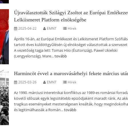
Újraválasztották Szilágyi Zsoltot az Európai Emlékeze
Lelkiismeret Platform elnökségébe
2025-04-22
EMNT
Hírek
Április 16-án, az Európai Emlékezet és Lelkiismeret Platform Szófiá
tartott éves küldöttgyűlésén új elnökséget választottak a szervezet 
A vezetőség tagja lett: Tomas Hiio (Észtország), Pawel Ukielski
(Lengyelország), Mare...
tovább
Harmincöt évvel a marosvásárhelyi fekete március utá
2025-03-26
EMNT
Hírek
Az 1990. márciusi interetnikai konfliktus az 1989-es romániai forra
követő időszak egyik legsötétebb epizódjaként maradt ránk. Az akk
tragikus eseményeket mesterségesen kreálták, hogy megindokolh
és legitimálhassák a Román...
tovább