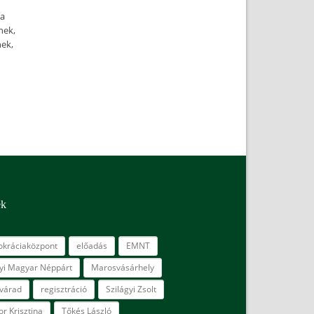
 a
nek,
ek,
ék
kráciaközpont
előadás
EMNT
lyi Magyar Néppárt
Marosvásárhely
várad
regisztráció
Szilágyi Zsolt
r Krisztina
Tőkés László