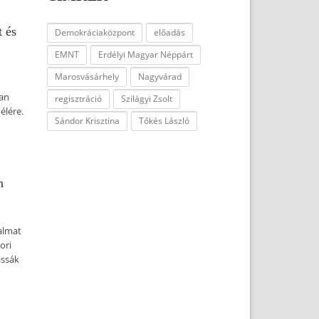
t és
Demokráciaközpont
előadás
EMNT
Erdélyi Magyar Néppárt
Marosvásárhely
Nagyvárad
ban
regisztráció
Szilágyi Zsolt
élére.
Sándor Krisztina
Tőkés László
n
dalmat
ori
assák