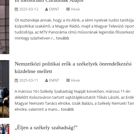
In memoriam Chrudinák Alajos
2025-03-12
EMNT
Hírek
Öt esztendeje annak, hogy a mi Alink, a sémi nyelvek tudós tanítója
külpolitikai szakértő, a Magyar Rádió, majd a Magyar Televízió ripor
tudósítója, az MTV Panoráma című műsorának legendás főszerkesz
mintegy százhetven r...
tovább
Nemzetközi politikai erők a székelyek önrendelkezési
küzdelme mellett
2025-03-11
EMNT
Hírek
A március 10-i Székely Szabadság Napját követően, március 11-én
délelőtt Kolozsváron tartott sajtótájékoztatót Tőkés László, az Erdé
Magyar Nemzeti Tanács elnöke, Izsák Balázs, a Székely Nemzeti Ta
elnöke, valamint a maro...
tovább
„Éljen a székely szabadság!”