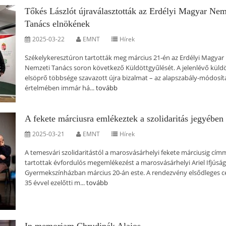
Tőkés Lászlót újraválasztották az Erdélyi Magyar Nem
Tanács elnökének
2025-03-22
EMNT
Hírek
Székelykeresztúron tartották meg március 21-én az Erdélyi Magyar
Nemzeti Tanács soron következő Küldöttgyűlését. A jelenlévő küld
elsöprő többsége szavazott újra bizalmat – az alapszabály-módosít
értelmében immár há...
tovább
A fekete márciusra emlékeztek a szolidaritás jegyében
2025-03-21
EMNT
Hírek
A temesvári szolidaritástól a marosvásárhelyi fekete márciusig cím
tartottak évfordulós megemlékezést a marosvásárhelyi Ariel Ifjúság
Gyermekszínházban március 20-án este. A rendezvény elsődleges cé
35 évvel ezelőtti m...
tovább