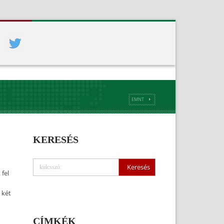
EMNT
KERESÉS
fel
 két
CÍMKÉK