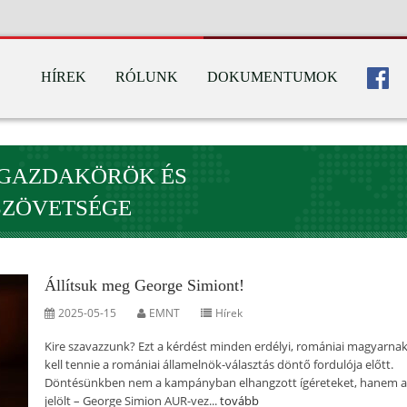
HÍREK
RÓLUNK
DOKUMENTUMOK
 GAZDAKÖRÖK ÉS
SZÖVETSÉGE
Állítsuk meg George Simiont!
2025-05-15
EMNT
Hírek
Kire szavazzunk? Ezt a kérdést minden erdélyi, romániai magyarnak 
kell tennie a romániai államelnök-választás döntő fordulója előtt.
Döntésünkben nem a kampányban elhangzott ígéreteket, hanem a
jelölt – George Simion AUR-vez...
tovább