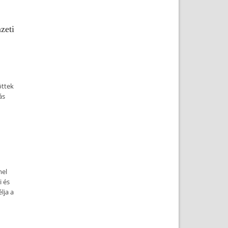
zeti
öttek
ás
mel
i és
lja a