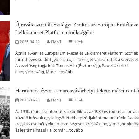
Újraválasztották Szilágyi Zsoltot az Európai Emlékeze
Lelkiismeret Platform elnökségébe
2025-04-22
EMNT
Hírek
Április 16-án, az Európai Emlékezet és Lelkiismeret Platform Szófiá
tartott éves küldöttgyűlésén új elnökséget választottak a szervezet 
A vezetőség tagja lett: Tomas Hiio (Észtország), Pawel Ukielski
(Lengyelország), Mare...
tovább
Harmincöt évvel a marosvásárhelyi fekete március utá
2025-03-26
EMNT
Hírek
Az 1990. márciusi interetnikai konfliktus az 1989-es romániai forra
követő időszak egyik legsötétebb epizódjaként maradt ránk. Az akk
tragikus eseményeket mesterségesen kreálták, hogy megindokolh
és legitimálhassák a Román...
tovább