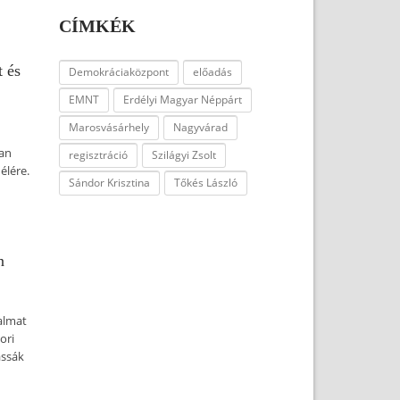
CÍMKÉK
t és
Demokráciaközpont
előadás
EMNT
Erdélyi Magyar Néppárt
Marosvásárhely
Nagyvárad
ban
regisztráció
Szilágyi Zsolt
élére.
Sándor Krisztina
Tőkés László
n
dalmat
ori
assák