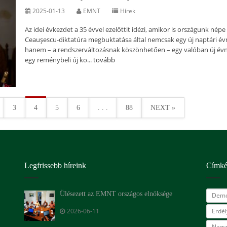
2025-01-13
EMNT
Hírek
Az idei évkezdet a 35 évvel ezelőttit idézi, amikor is országunk népe
Ceauşescu-diktatúra megbuktatása által nemcsak egy új naptári év
hanem – a rendszerváltozásnak köszönhetően – egy valóban új évn
egy reménybeli új ko...
tovább
3
4
5
6
. . .
88
NEXT »
Legfrissebb híreink
Címk
Ülésezett az EMNT országos elnöksége
Demo
2026-06-11
Erdé
Nagy