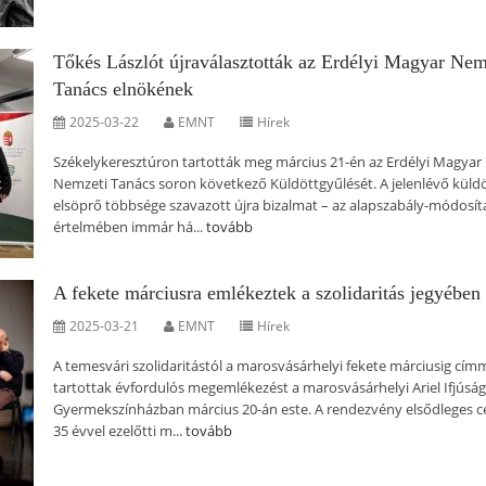
Tőkés Lászlót újraválasztották az Erdélyi Magyar Nem
Tanács elnökének
2025-03-22
EMNT
Hírek
Székelykeresztúron tartották meg március 21-én az Erdélyi Magyar
Nemzeti Tanács soron következő Küldöttgyűlését. A jelenlévő küld
elsöprő többsége szavazott újra bizalmat – az alapszabály-módosít
értelmében immár há...
tovább
A fekete márciusra emlékeztek a szolidaritás jegyében
2025-03-21
EMNT
Hírek
A temesvári szolidaritástól a marosvásárhelyi fekete márciusig cím
tartottak évfordulós megemlékezést a marosvásárhelyi Ariel Ifjúság
Gyermekszínházban március 20-án este. A rendezvény elsődleges cé
35 évvel ezelőtti m...
tovább