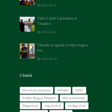
2026-06-11
Tőkés László Lakiteleken és
Tiszakécs...
2026-06-07
Támadás az egyház és teljes magyar
köz...
2026-05-30
Címkék
Demokráciaközpont
előadás
EMNT
Erdélyi Magyar Néppárt
Marosvásárhely
Nagyvárad
regisztráció
Szilágyi Zsolt