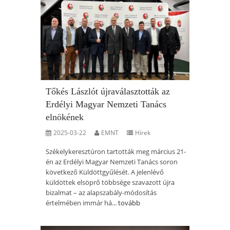
Tőkés Lászlót újraválasztották az
Erdélyi Magyar Nemzeti Tanács
elnökének
2025-03-22
EMNT
Hírek
Székelykeresztúron tartották meg március 21-
én az Erdélyi Magyar Nemzeti Tanács soron
következő Küldöttgyűlését. A jelenlévő
küldöttek elsöprő többsége szavazott újra
bizalmat – az alapszabály-módosítás
értelmében immár há...
tovább