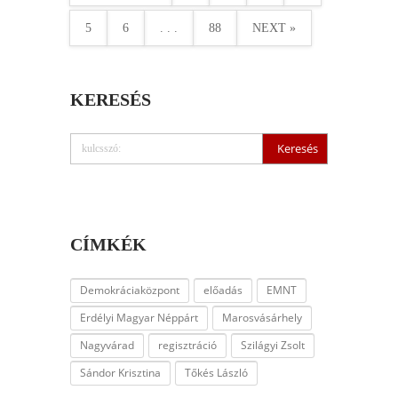
5
6
. . .
88
NEXT »
KERESÉS
CÍMKÉK
Demokráciaközpont
előadás
EMNT
Erdélyi Magyar Néppárt
Marosvásárhely
Nagyvárad
regisztráció
Szilágyi Zsolt
Sándor Krisztina
Tőkés László