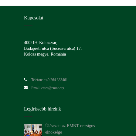
Kapcsolat
400219, Kolozsvár,
Budapesti utca (Suceava utca) 17.
Kolozs megye, Románia
Telefon: +40 264 333461
Email: emnt@emnt.org
Legfrissebb híreink
Ülésezett az EMNT országos
elnöksége