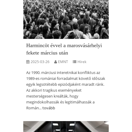
Harmincöt évvel a marosvásárhelyi
fekete március után
2025-03-26
EMNT
Hírek
Az 1990. márciusi interetnikai konfliktus az
1989-es romániai forradalmat követő időszak
egyik legsötétebb epizódjaként maradt ránk.
Az akkori tragikus eseményeket
mesterségesen kreálták, hogy
megindokolhassák és legitimálhassák a
Román...
tovább