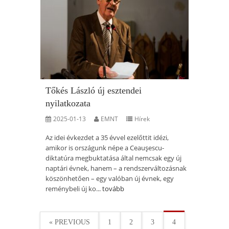
Tőkés László új esztendei
nyilatkozata
2025-01-13
EMNT
Hírek
Az idei évkezdet a 35 évvel ezelőttit idézi,
amikor is országunk népe a Ceauşescu-
diktatúra megbuktatása által nemcsak egy új
naptári évnek, hanem – a rendszerváltozásnak
köszönhetően – egy valóban új évnek, egy
reménybeli új ko...
tovább
« PREVIOUS
1
2
3
4