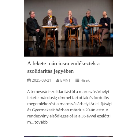
A fekete márciusra emlékeztek a
szolidaritás jegyében
2025-03-21
EMNT
Hírek
A temesvári szolidaritástól a marosvásárhelyi
fekete márciusig címmel tartottak évfordulós
megemlékezést a marosvásárhelyi Ariel Ifjúsági
és Gyermekszínházban március 20-án este. A
rendezvény elsődleges célja a 35 évvel ezelőtti
m...
tovább