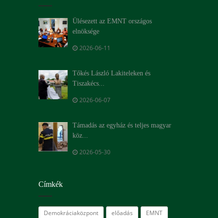
Ülésezett az EMNT országos
elnöksége
2026-06-11
Tőkés László Lakiteleken és
Tiszakécs...
2026-06-07
Támadás az egyház és teljes magyar
köz...
2026-05-30
Címkék
Demokráciaközpont
előadás
EMNT