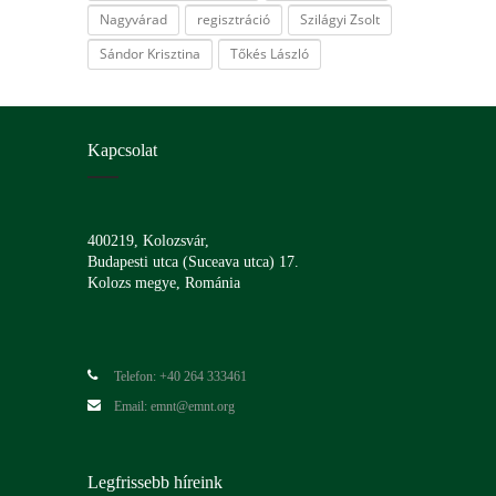
Nagyvárad
regisztráció
Szilágyi Zsolt
Sándor Krisztina
Tőkés László
Kapcsolat
400219, Kolozsvár,
Budapesti utca (Suceava utca) 17.
Kolozs megye, Románia
Telefon: +40 264 333461
Email: emnt@emnt.org
Legfrissebb híreink