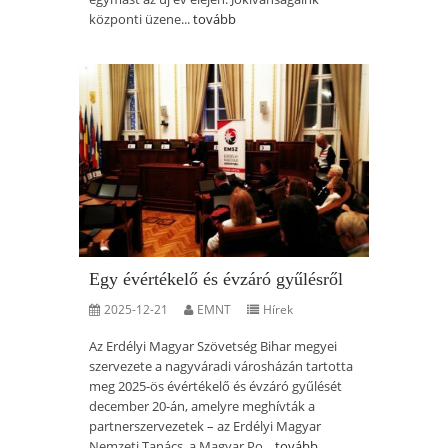
központi üzene...
tovább
Egy évértékelő és évzáró gyűlésről
2025-12-21
EMNT
Hírek
Az Erdélyi Magyar Szövetség Bihar megyei
szervezete a nagyváradi városházán tartotta
meg 2025-ös évértékelő és évzáró gyűlését
december 20-án, amelyre meghívták a
partnerszervezetek – az Erdélyi Magyar
Nemzeti Tanács, a Magyar Po...
tovább