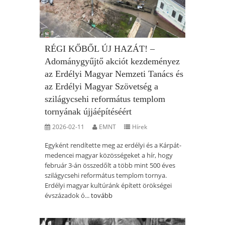
RÉGI KŐBŐL ÚJ HAZÁT! –
Adománygyűjtő akciót kezdeményez
az Erdélyi Magyar Nemzeti Tanács és
az Erdélyi Magyar Szövetség a
szilágycsehi református templom
tornyának újjáépítéséért
2026-02-11
EMNT
Hírek
Egyként rendítette meg az erdélyi és a Kárpát-
medencei magyar közösségeket a hír, hogy
február 3-án összedőlt a több mint 500 éves
szilágycsehi református templom tornya.
Erdélyi magyar kultúránk épített örökségei
évszázadok ó...
tovább