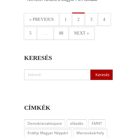
« PREVIOUS
1
2
3
4
5
. . .
88
NEXT »
KERESÉS
CÍMKÉK
Demokráciaközpont
előadás
EMNT
Erdélyi Magyar Néppárt
Marosvásárhely