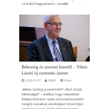
14 órától Nagyváradon...
tovább
Békesség és szeretet Istentől – Tőkés
László új esztendei üzenet
2026-01-07
EMNT
Hírek
„Békés, boldog új esztendőt!” „Bort, búzát,
békességet!” – anélkül, hogy mélyebben
belegondolnánk, nyelvi automatizmusként
hangzó szavakkal, ezenképpen köszöntjük
egymást az új év elején. Jókívánságaink