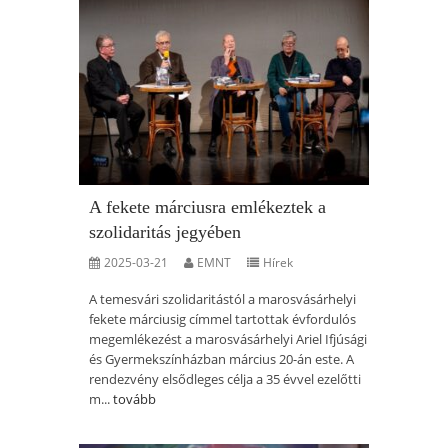
A fekete márciusra emlékeztek a
szolidaritás jegyében
2025-03-21
EMNT
Hírek
A temesvári szolidaritástól a marosvásárhelyi
fekete márciusig címmel tartottak évfordulós
megemlékezést a marosvásárhelyi Ariel Ifjúsági
és Gyermekszínházban március 20-án este. A
rendezvény elsődleges célja a 35 évvel ezelőtti
m...
tovább