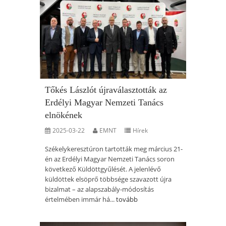
Tőkés Lászlót újraválasztották az
Erdélyi Magyar Nemzeti Tanács
elnökének
2025-03-22
EMNT
Hírek
Székelykeresztúron tartották meg március 21-
én az Erdélyi Magyar Nemzeti Tanács soron
következő Küldöttgyűlését. A jelenlévő
küldöttek elsöprő többsége szavazott újra
bizalmat – az alapszabály-módosítás
értelmében immár há...
tovább