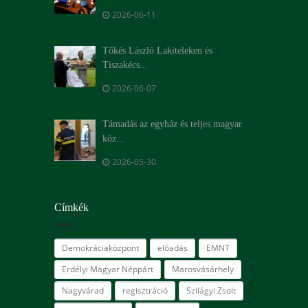
2026-06-11
Tőkés László Lakiteleken és
Tiszakécs...
2026-06-07
Támadás az egyház és teljes magyar
köz...
2026-05-30
Címkék
Demokráciaközpont
előadás
EMNT
Erdélyi Magyar Néppárt
Marosvásárhely
Nagyvárad
regisztráció
Szilágyi Zsolt