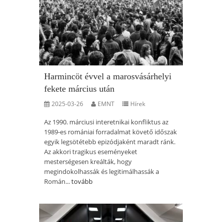
Harmincöt évvel a marosvásárhelyi
fekete március után
2025-03-26
EMNT
Hírek
Az 1990. márciusi interetnikai konfliktus az
1989-es romániai forradalmat követő időszak
egyik legsötétebb epizódjaként maradt ránk.
Az akkori tragikus eseményeket
mesterségesen kreálták, hogy
megindokolhassák és legitimálhassák a
Román...
tovább