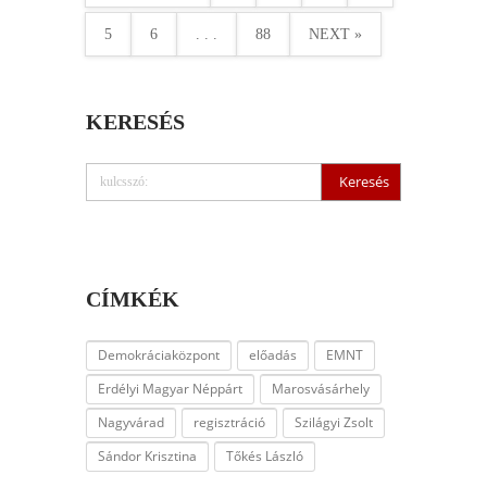
5
6
. . .
88
NEXT »
KERESÉS
CÍMKÉK
Demokráciaközpont
előadás
EMNT
Erdélyi Magyar Néppárt
Marosvásárhely
Nagyvárad
regisztráció
Szilágyi Zsolt
Sándor Krisztina
Tőkés László