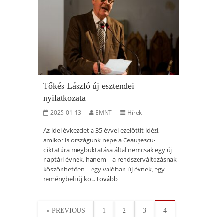
Tőkés László új esztendei
nyilatkozata
2025-01-13
EMNT
Hírek
Az idei évkezdet a 35 évvel ezelőttit idézi,
amikor is országunk népe a Ceauşescu-
diktatúra megbuktatása által nemcsak egy új
naptári évnek, hanem – a rendszerváltozásnak
köszönhetően – egy valóban új évnek, egy
reménybeli új ko...
tovább
« PREVIOUS
1
2
3
4