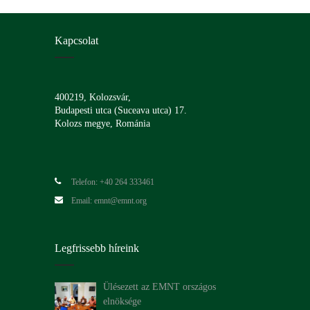
Kapcsolat
400219, Kolozsvár,
Budapesti utca (Suceava utca) 17.
Kolozs megye, Románia
Telefon: +40 264 333461
Email: emnt@emnt.org
Legfrissebb híreink
Ülésezett az EMNT országos
elnöksége