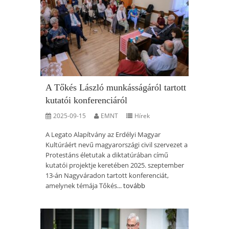
A Tőkés László munkásságáról tartott
kutatói konferenciáról
2025-09-15
EMNT
Hírek
A Legato Alapítvány az Erdélyi Magyar
Kultúráért nevű magyarországi civil szervezet a
Protestáns életutak a diktatúrában című
kutatói projektje keretében 2025. szeptember
13-án Nagyváradon tartott konferenciát,
amelynek témája Tőkés...
tovább