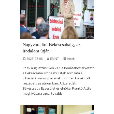
Nagyváradtól Békéscsabáig, az
irodalom útján
2025-08-08
EMNT
Hírek
Ez év augusztus 5-én 217. állomásához érkezett
a Békéscsabai Irodalmi Estek sorozata a
viharsarki város piacának újonnan kialakított
részében, az átriumban. A Szeretlek
Békéscsaba Egyesület és elnöke, Frankó Attila
meghívására ezú...
tovább