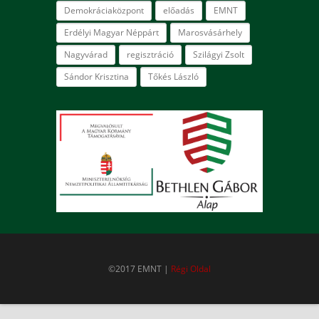
Demokráciaközpont
előadás
EMNT
Erdélyi Magyar Néppárt
Marosvásárhely
Nagyvárad
regisztráció
Szilágyi Zsolt
Sándor Krisztina
Tőkés László
©2017 EMNT |
Régi Oldal