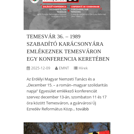
TEMESVÁR 36. – 1989
SZABADÍTÓ KARÁCSONYÁRA
EMLÉKEZNEK TEMESVÁRON
EGY KONFERENCIA KERETÉBEN
2025-12-09
EMNT
Hírek
Az Erdélyi Magyar Nemzeti Tanács és a
„December 15. – a román–magyar szolidaritás
napja” Egyesület emlékező konferenciát
szervez december 13-án, szombaton 11 és 17
óra között Temesváron, a gyárvárosi Új
Ezredév Református Közp...
tovább