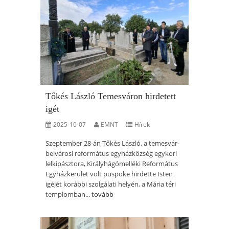
Tőkés László Temesváron hirdetett
igét
2025-10-07
EMNT
Hírek
Szeptember 28-án Tőkés László, a temesvár-
belvárosi református egyházközség egykori
lelkipásztora, Királyhágómelléki Református
Egyházkerület volt püspöke hirdette Isten
igéjét korábbi szolgálati helyén, a Mária téri
templomban...
tovább