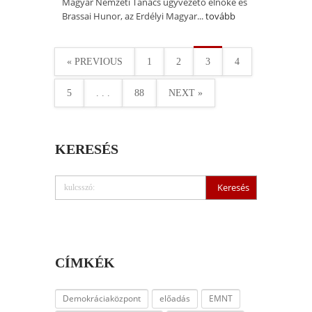
Magyar Nemzeti Tanács ügyvezető elnöke és
Brassai Hunor, az Erdélyi Magyar...
tovább
« PREVIOUS
1
2
3
4
5
. . .
88
NEXT »
KERESÉS
CÍMKÉK
Demokráciaközpont
előadás
EMNT