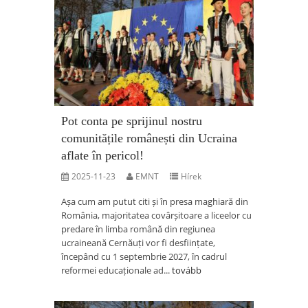
Pot conta pe sprijinul nostru
comunitățile românești din Ucraina
aflate în pericol!
2025-11-23
EMNT
Hírek
Așa cum am putut citi și în presa maghiară din
România, majoritatea covârșitoare a liceelor cu
predare în limba română din regiunea
ucraineană Cernăuți vor fi desființate,
începând cu 1 septembrie 2027, în cadrul
reformei educaționale ad...
tovább