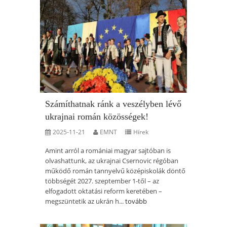
Számíthatnak ránk a veszélyben lévő
ukrajnai román közösségek!
2025-11-21
EMNT
Hírek
Amint arról a romániai magyar sajtóban is
olvashattunk, az ukrajnai Csernovic régóban
működő román tannyelvű középiskolák döntő
többségét 2027. szeptember 1-től – az
elfogadott oktatási reform keretében –
megszüntetik az ukrán h...
tovább