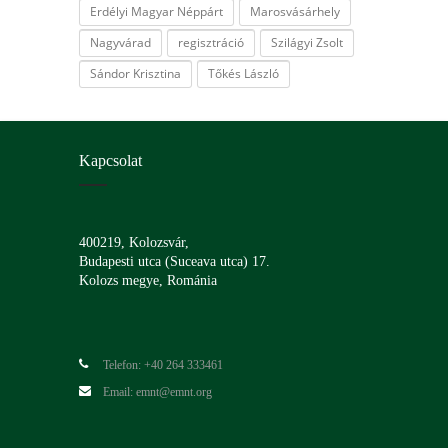
Erdélyi Magyar Néppárt
Marosvásárhely
Nagyvárad
regisztráció
Szilágyi Zsolt
Sándor Krisztina
Tőkés László
Kapcsolat
400219, Kolozsvár,
Budapesti utca (Suceava utca) 17.
Kolozs megye, Románia
Telefon: +40 264 333461
Email: emnt@emnt.org