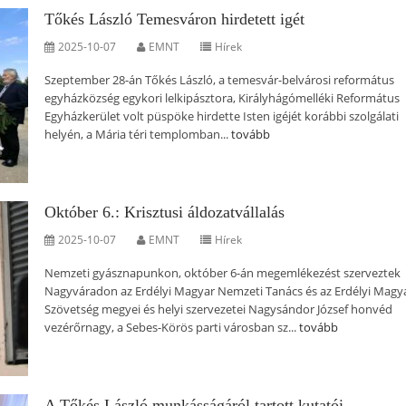
Tőkés László Temesváron hirdetett igét
2025-10-07
EMNT
Hírek
Szeptember 28-án Tőkés László, a temesvár-belvárosi református
egyházközség egykori lelkipásztora, Királyhágómelléki Református
Egyházkerület volt püspöke hirdette Isten igéjét korábbi szolgálati
helyén, a Mária téri templomban...
tovább
Október 6.: Krisztusi áldozatvállalás
2025-10-07
EMNT
Hírek
Nemzeti gyásznapunkon, október 6-án megemlékezést szerveztek
Nagyváradon az Erdélyi Magyar Nemzeti Tanács és az Erdélyi Magy
Szövetség megyei és helyi szervezetei Nagysándor József honvéd
vezérőrnagy, a Sebes-Körös parti városban sz...
tovább
A Tőkés László munkásságáról tartott kutatói