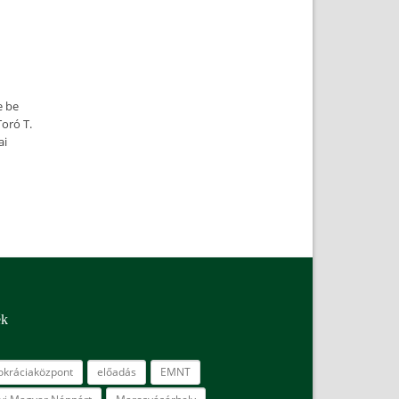
e be
oró T.
ai
ék
kráciaközpont
előadás
EMNT