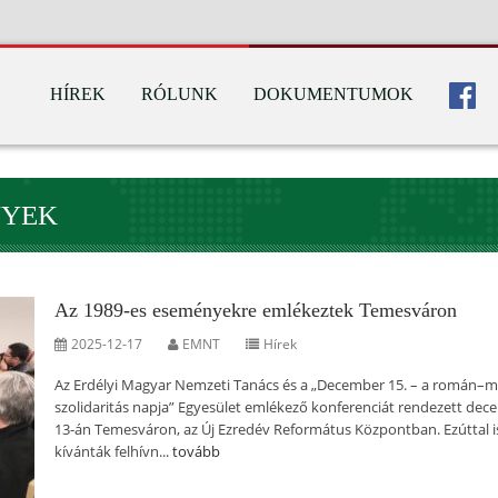
HÍREK
RÓLUNK
DOKUMENTUMOK
NYEK
Az 1989-es eseményekre emlékeztek Temesváron
2025-12-17
EMNT
Hírek
Az Erdélyi Magyar Nemzeti Tanács és a „December 15. – a román–
szolidaritás napja” Egyesület emlékező konferenciát rendezett de
13-án Temesváron, az Új Ezredév Református Központban. Ezúttal i
kívánták felhívn...
tovább