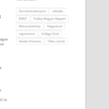
Demokráciaközpont
előadás
N
EMNT
Erdélyi Magyar Néppárt
Marosvásárhely
Nagyvárad
regisztráció
Szilágyi Zsolt
magyar
Sándor Krisztina
Tőkés László
ber
n
a
7, în