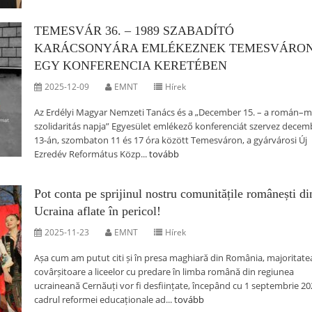
TEMESVÁR 36. – 1989 SZABADÍTÓ
KARÁCSONYÁRA EMLÉKEZNEK TEMESVÁRO
EGY KONFERENCIA KERETÉBEN
2025-12-09
EMNT
Hírek
Az Erdélyi Magyar Nemzeti Tanács és a „December 15. – a román–
szolidaritás napja” Egyesület emlékező konferenciát szervez decem
13-án, szombaton 11 és 17 óra között Temesváron, a gyárvárosi Új
Ezredév Református Közp...
tovább
Pot conta pe sprijinul nostru comunitățile românești di
Ucraina aflate în pericol!
2025-11-23
EMNT
Hírek
Așa cum am putut citi și în presa maghiară din România, majoritate
covârșitoare a liceelor cu predare în limba română din regiunea
ucraineană Cernăuți vor fi desființate, începând cu 1 septembrie 202
cadrul reformei educaționale ad...
tovább