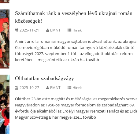
Számíthatnak ránk a veszélyben lévő ukrajnai román
közösségek!
2025-11-21
EMNT
Hírek
Amint arról a romániai magyar sajtóban is olvashattunk, az ukrajna
Csernovic régóban működő román tannyelvű középiskolák döntő
többségét 2027. szeptember 1-től – az elfogadott oktatási reform
keretében – megszüntetik az ukrán h...
tovább
Olthatatlan szabadságvágy
2025-10-27
EMNT
Hírek
Október 23-án este meghitt és méltóságteljes megemlékezés szerv
Nagyváradon az 1956-os magyar forradalom és szabadságharc 69.
évfordulója alkalmából az Erdélyi Magyar Nemzeti Tanács és az Erdé
Magyar Szövetség Bihar megyei sze...
tovább