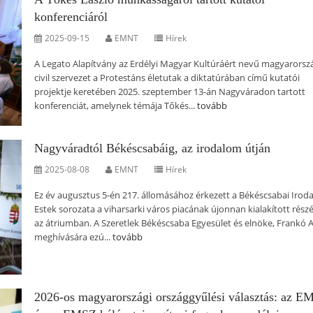
konferenciáról
2025-09-15
EMNT
Hírek
A Legato Alapítvány az Erdélyi Magyar Kultúráért nevű magyarorsz
civil szervezet a Protestáns életutak a diktatúrában című kutatói
projektje keretében 2025. szeptember 13-án Nagyváradon tartott
konferenciát, amelynek témája Tőkés...
tovább
Nagyváradtól Békéscsabáig, az irodalom útján
2025-08-08
EMNT
Hírek
Ez év augusztus 5-én 217. állomásához érkezett a Békéscsabai Irod
Estek sorozata a viharsarki város piacának újonnan kialakított rész
az átriumban. A Szeretlek Békéscsaba Egyesület és elnöke, Frankó A
meghívására ezú...
tovább
2026-os magyarországi országgyűlési választás: az 