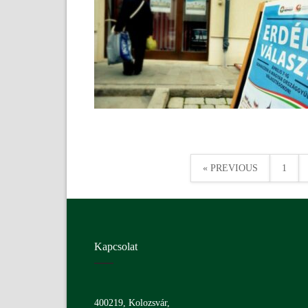
« PREVIOUS
1
Kapcsolat
400219, Kolozsvár,