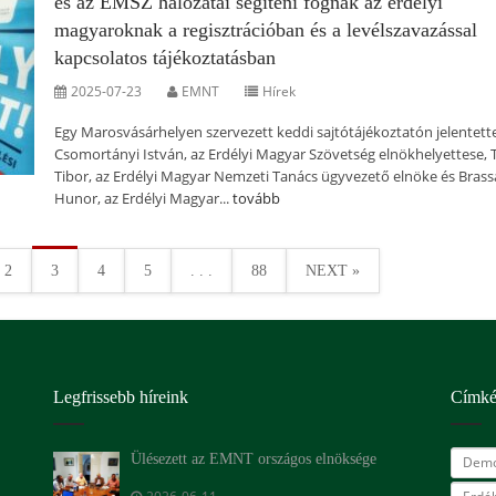
és az EMSZ hálózatai segíteni fognak az erdélyi
magyaroknak a regisztrációban és a levélszavazással
kapcsolatos tájékoztatásban
2025-07-23
EMNT
Hírek
Egy Marosvásárhelyen szervezett keddi sajtótájékoztatón jelentett
Csomortányi István, az Erdélyi Magyar Szövetség elnökhelyettese, T
Tibor, az Erdélyi Magyar Nemzeti Tanács ügyvezető elnöke és Brass
Hunor, az Erdélyi Magyar...
tovább
2
3
4
5
. . .
88
NEXT »
Legfrissebb híreink
Címk
Ülésezett az EMNT országos elnöksége
Demo