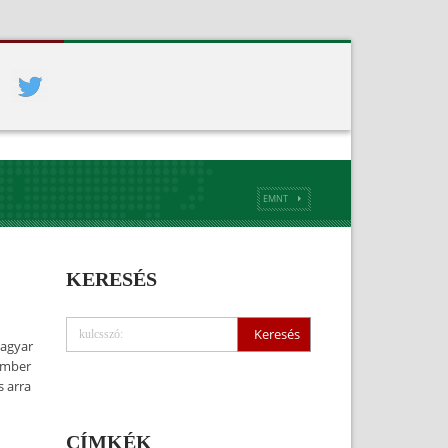
EMNT
KERESÉS
magyar
cember
s arra
CÍMKÉK