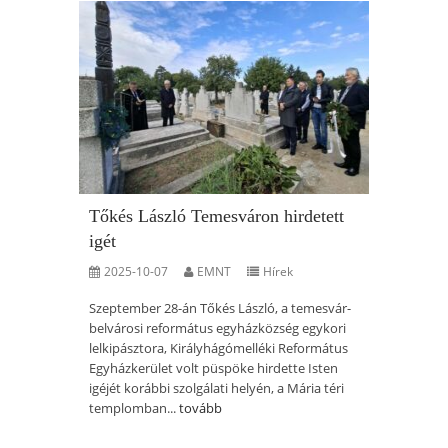
Tőkés László Temesváron hirdetett
igét
2025-10-07
EMNT
Hírek
Szeptember 28-án Tőkés László, a temesvár-
belvárosi református egyházközség egykori
lelkipásztora, Királyhágómelléki Református
Egyházkerület volt püspöke hirdette Isten
igéjét korábbi szolgálati helyén, a Mária téri
templomban...
tovább