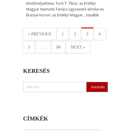
elnökhelyettese, Toró T. Tibor, az Erdélyi
Magyar Nemzeti Tanács ügyvezető elnöke és
Brassai Hunor, az Erdélyi Magyar...
tovább
« PREVIOUS
1
2
3
4
5
. . .
88
NEXT »
KERESÉS
CÍMKÉK