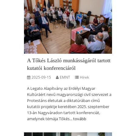
A Tőkés László munkásságáról tartott
kutatói konferenciáról
2025-09-15
EMNT
Hírek
A Legato Alapítvány az Erdélyi Magyar
Kultúráért nevű magyarországi civil szervezet a
Protestáns életutak a diktatúrában című
kutatói projektje keretében 2025. szeptember
13-án Nagyváradon tartott konferenciát,
amelynek témája Tőkés...
tovább