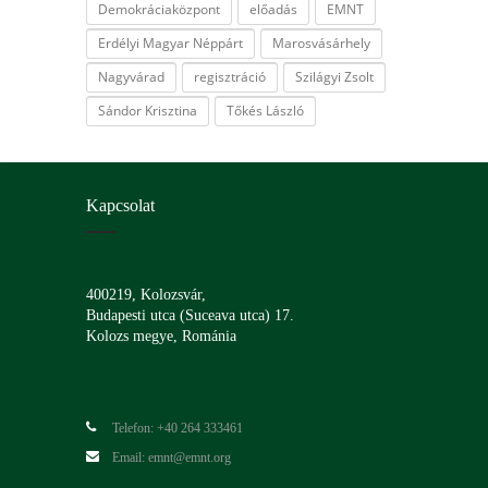
Demokráciaközpont
előadás
EMNT
Erdélyi Magyar Néppárt
Marosvásárhely
Nagyvárad
regisztráció
Szilágyi Zsolt
Sándor Krisztina
Tőkés László
Kapcsolat
400219, Kolozsvár,
Budapesti utca (Suceava utca) 17.
Kolozs megye, Románia
Telefon: +40 264 333461
Email: emnt@emnt.org