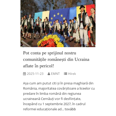
Pot conta pe sprijinul nostru
comunitățile românești din Ucraina
aflate în pericol!
2025-11-23
EMNT
Hírek
Așa cum am putut citi și în presa maghiară din
România, majoritatea covârșitoare a liceelor cu
predare în limba română din regiunea
ucraineană Cernăuți vor fi desființate,
începând cu 1 septembrie 2027, în cadrul
reformei educaționale ad...
tovább