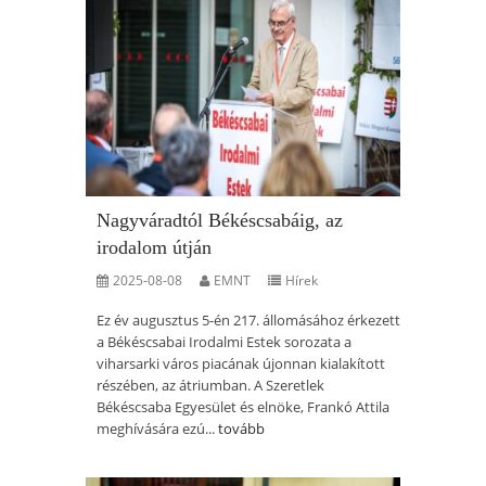
Nagyváradtól Békéscsabáig, az
irodalom útján
2025-08-08
EMNT
Hírek
Ez év augusztus 5-én 217. állomásához érkezett
a Békéscsabai Irodalmi Estek sorozata a
viharsarki város piacának újonnan kialakított
részében, az átriumban. A Szeretlek
Békéscsaba Egyesület és elnöke, Frankó Attila
meghívására ezú...
tovább