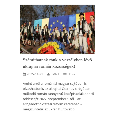
Számíthatnak ránk a veszélyben lévő
ukrajnai román közösségek!
2025-11-21
EMNT
Hírek
Amint arról a romániai magyar sajtóban is
olvashattunk, az ukrajnai Csernovic régóban
működő román tannyelvű középiskolák döntő
többségét 2027. szeptember 1-től – az
elfogadott oktatási reform keretében –
megszüntetik az ukrán h...
tovább