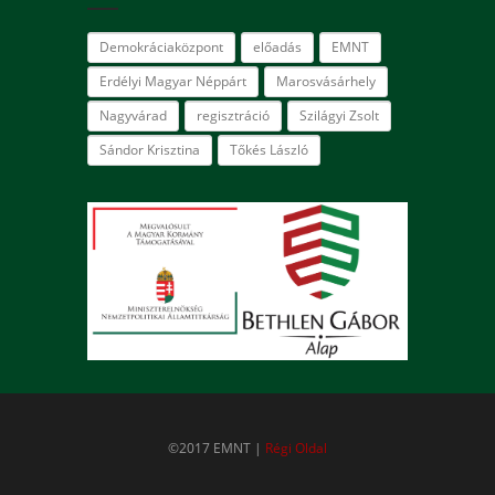
Demokráciaközpont
előadás
EMNT
Erdélyi Magyar Néppárt
Marosvásárhely
Nagyvárad
regisztráció
Szilágyi Zsolt
Sándor Krisztina
Tőkés László
©2017 EMNT |
Régi Oldal