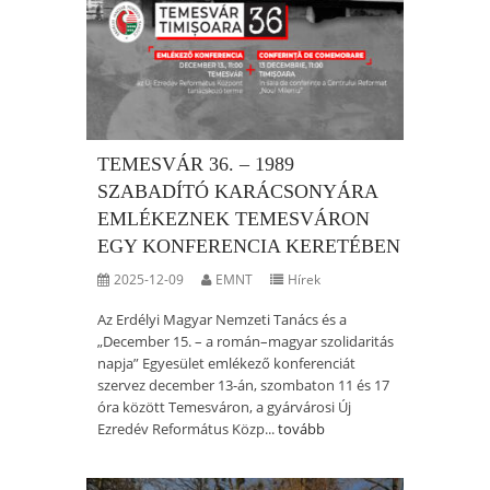
TEMESVÁR 36. – 1989
SZABADÍTÓ KARÁCSONYÁRA
EMLÉKEZNEK TEMESVÁRON
EGY KONFERENCIA KERETÉBEN
2025-12-09
EMNT
Hírek
Az Erdélyi Magyar Nemzeti Tanács és a
„December 15. – a román–magyar szolidaritás
napja” Egyesület emlékező konferenciát
szervez december 13-án, szombaton 11 és 17
óra között Temesváron, a gyárvárosi Új
Ezredév Református Közp...
tovább