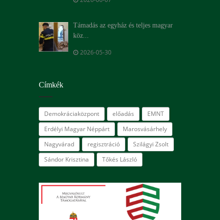
Támadás az egyház és teljes magyar
köz...
2026-05-30
Címkék
Demokráciaközpont
előadás
EMNT
Erdélyi Magyar Néppárt
Marosvásárhely
Nagyvárad
regisztráció
Szilágyi Zsolt
Sándor Krisztina
Tőkés László