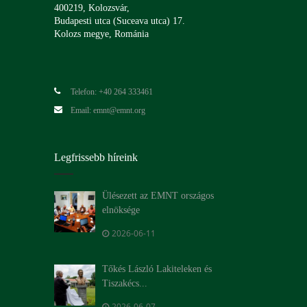
400219, Kolozsvár,
Budapesti utca (Suceava utca) 17.
Kolozs megye, Románia
Telefon: +40 264 333461
Email: emnt@emnt.org
Legfrissebb híreink
Ülésezett az EMNT országos
elnöksége
2026-06-11
Tőkés László Lakiteleken és
Tiszakécs...
2026-06-07