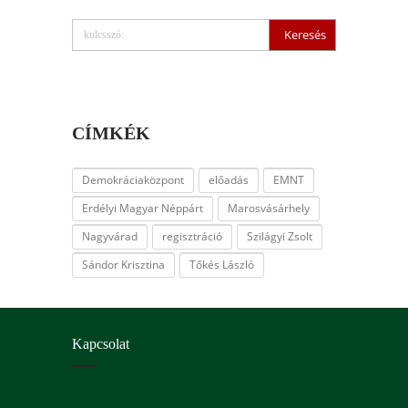
CÍMKÉK
Demokráciaközpont
előadás
EMNT
Erdélyi Magyar Néppárt
Marosvásárhely
Nagyvárad
regisztráció
Szilágyi Zsolt
Sándor Krisztina
Tőkés László
Kapcsolat