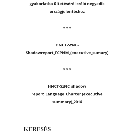
gyakorlatba ültetéséről szóló negyedik
országjelentéshez
* * *
HNCT-SzNC-
Shadowreport_FCPNM_(executive_sumary)
* * *
HNCT-SzNC_shadow
report_Language_Charter (executive
summary)_2016
KERESÉS