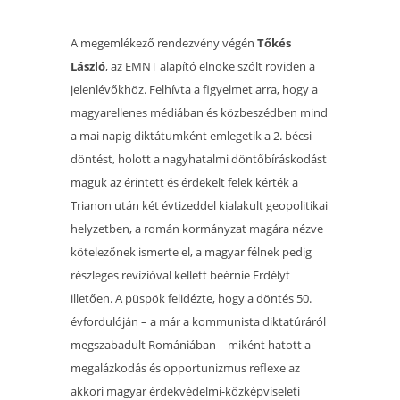
A megemlékező rendezvény végén
Tőkés
László
, az EMNT alapító elnöke szólt röviden a
jelenlévőkhöz. Felhívta a figyelmet arra, hogy a
magyarellenes médiában és közbeszédben mind
a mai napig diktátumként emlegetik a 2. bécsi
döntést, holott a nagyhatalmi döntőbíráskodást
maguk az érintett és érdekelt felek kérték a
Trianon után két évtizeddel kialakult geopolitikai
helyzetben, a román kormányzat magára nézve
kötelezőnek ismerte el, a magyar félnek pedig
részleges revízióval kellett beérnie Erdélyt
illetően. A püspök felidézte, hogy a döntés 50.
évfordulóján – a már a kommunista diktatúráról
megszabadult Romániában – miként hatott a
megalázkodás és opportunizmus reflexe az
akkori magyar érdekvédelmi-közképviseleti