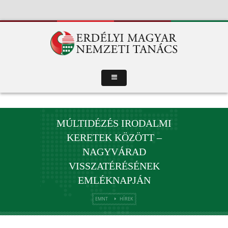
MÚLTIDÉZÉS IRODALMI
KERETEK KÖZÖTT –
NAGYVÁRAD
VISSZATÉRÉSÉNEK
EMLÉKNAPJÁN
EMNT
HÍREK