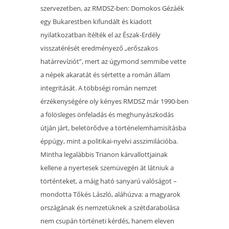
szervezetben, az RMDSZ-ben: Domokos Gézáék
egy Bukarestben kifundált és kiadott
nyilatkozatban ítélték el az Észak-Erdély
visszatérését eredményező „erőszakos
határrevíziót”, mert az úgymond semmibe vette
a népek akaratát és sértette a román állam
integritását. A többségi román nemzet
érzékenységére oly kényes RMDSZ már 1990-ben
a fölösleges önfeladás és meghunyászkodás
útján járt, beletörődve a történelemhamisításba
éppúgy, mint a politikai-nyelvi asszimilációba.
Mintha legalábbis Trianon kárvallottjainak
kellene a nyertesek szemüvegén át látniuk a
történteket, a máig ható sanyarú valóságot –
mondotta Tőkés László, aláhúzva: a magyarok
országának és nemzetüknek a szétdarabolása
nem csupán történeti kérdés, hanem eleven