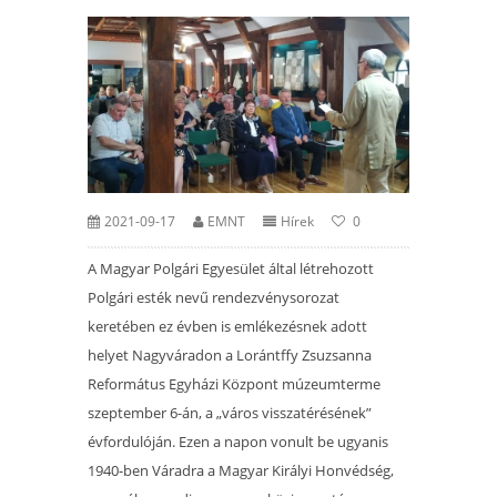
2021-09-17
EMNT
Hírek
0
A Magyar Polgári Egyesület által létrehozott
Polgári esték nevű rendezvénysorozat
keretében ez évben is emlékezésnek adott
helyet Nagyváradon a Lorántffy Zsuzsanna
Református Egyházi Központ múzeumterme
szeptember 6-án, a „város visszatérésének”
évfordulóján. Ezen a napon vonult be ugyanis
1940-ben Váradra a Magyar Királyi Honvédség,