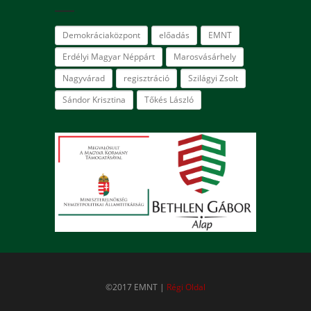
Demokráciaközpont
előadás
EMNT
Erdélyi Magyar Néppárt
Marosvásárhely
Nagyvárad
regisztráció
Szilágyi Zsolt
Sándor Krisztina
Tőkés László
©2017 EMNT |
Régi Oldal