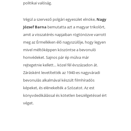
politikai valóság.
Végül a szervező polgári egyesület elnöke,
Nagy
József Barna
bemutatta azt a magyar trikolórt,
amit a visszatérés napjaiban rögtönözve varrott
meg az Érmelléken élő nagyszülője, hogy legyen
mivel méltóképpen köszöntse a bevonuló
honvédeket. Sajnos pár ép múlva már
rejtegetnie kellett… közel fél évszázadon át.
Zárásként levetítették az 1940-es nagyváradi
bevonulás alkalmával készült filmhíradós
képeket, és elénekelték a Szózatot. Az est
könyvdedikálással és kötetlen beszélgetéssel ért
véget.