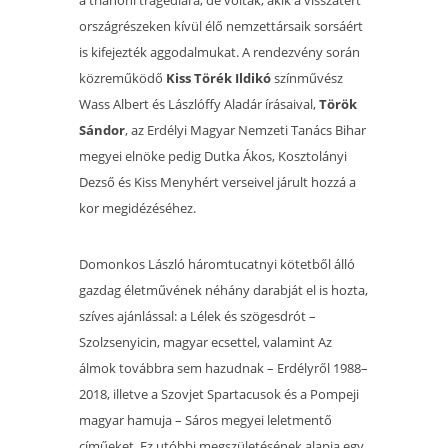
a trianoni tragédiára, de voltak, akik a visszatért
országrészeken kívül élő nemzettársaik sorsáért
is kifejezték aggodalmukat. A rendezvény során
közreműködő
Kiss Törék Ildikó
színművész
Wass Albert és Lászlóffy Aladár írásaival,
Török
Sándor
, az Erdélyi Magyar Nemzeti Tanács Bihar
megyei elnöke pedig Dutka Ákos, Kosztolányi
Dezső és Kiss Menyhért verseivel járult hozzá a
kor megidézéséhez.
Domonkos László háromtucatnyi kötetből álló
gazdag életművének néhány darabját el is hozta,
szíves ajánlással: a Lélek és szögesdrót –
Szolzsenyicin, magyar ecsettel, valamint Az
álmok továbbra sem hazudnak – Erdélyről 1988–
2018, illetve a Szovjet Spartacusok és a Pompeji
magyar hamuja – Sáros megyei leletmentő
címűeket. Ez utóbbi megszületésének alapja egy,