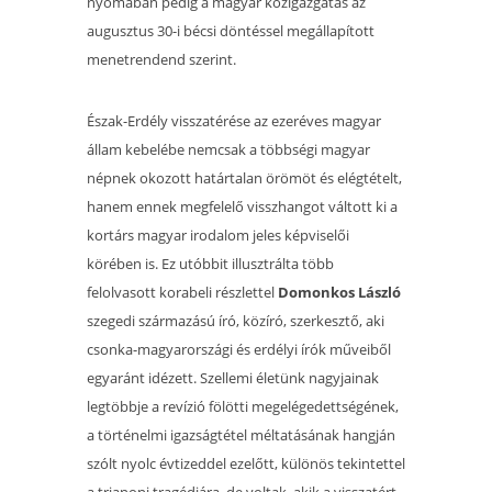
nyomában pedig a magyar közigazgatás az
augusztus 30-i bécsi döntéssel megállapított
menetrendend szerint.
Észak-Erdély visszatérése az ezeréves magyar
állam kebelébe nemcsak a többségi magyar
népnek okozott határtalan örömöt és elégtételt,
hanem ennek megfelelő visszhangot váltott ki a
kortárs magyar irodalom jeles képviselői
körében is. Ez utóbbit illusztrálta több
felolvasott korabeli részlettel
Domonkos László
szegedi származású író, közíró, szerkesztő, aki
csonka-magyarországi és erdélyi írók műveiből
egyaránt idézett. Szellemi életünk nagyjainak
legtöbbje a revízió fölötti megelégedettségének,
a történelmi igazságtétel méltatásának hangján
szólt nyolc évtizeddel ezelőtt, különös tekintettel