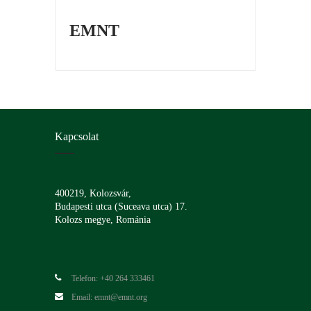
EMNT
Kapcsolat
400219, Kolozsvár,
Budapesti utca (Suceava utca) 17.
Kolozs megye, Románia
Telefon: +40 264 333461
Email: emnt@emnt.org