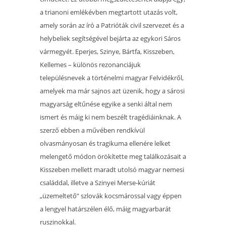
a trianoni emlékévben megtartott utazás volt,
amely során az író a Patrióták civil szervezet és a
helybeliek segítségével bejárta az egykori Sáros
vármegyét. Eperjes, Szinye, Bártfa, Kisszeben,
Kellemes – különös rezonanciájuk
településnevek a történelmi magyar Felvidékről,
amelyek ma már sajnos azt üzenik, hogy a sárosi
magyarság eltűnése egyike a senki által nem
ismert és máig ki nem beszélt tragédiáinknak. A
szerző ebben a művében rendkívül
olvasmányosan és tragikuma ellenére lelket
melengető módon örökítette meg találkozásait a
Kisszeben mellett maradt utolsó magyar nemesi
családdal, illetve a Szinyei Merse-kúriát
„üzemeltető” szlovák kocsmárossal vagy éppen
a lengyel határszélen élő, máig magyarbarát
ruszinokkal.