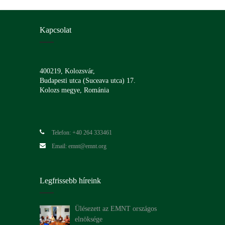
Kapcsolat
400219, Kolozsvár,
Budapesti utca (Suceava utca) 17.
Kolozs megye, Románia
Telefon: +40 264 333461
Email: emnt@emnt.org
Legfrissebb híreink
Ülésezett az EMNT országos
elnöksége