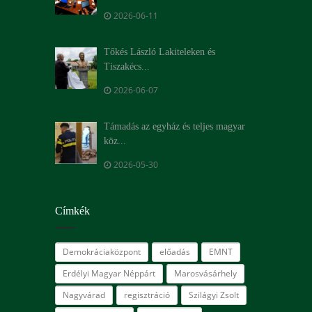
2026-06-11
Tőkés László Lakiteleken és
Tiszakécs...
2026-06-07
Támadás az egyház és teljes magyar
köz...
2026-05-30
Címkék
Demokráciaközpont
előadás
EMNT
Erdélyi Magyar Néppárt
Marosvásárhely
Nagyvárad
regisztráció
Szilágyi Zsolt