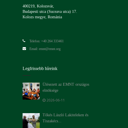
400219, Kolozsvár,
Budapesti utca (Suceava utca) 17.
Kolozs megye, Románia
Telefon: +40 264 333461
Email: emnt@emnt.org
Legfrissebb híreink
Ülésezett az EMNT országos
elnöksége
2026-06-11
Tőkés László Lakiteleken és
Tiszakécs...