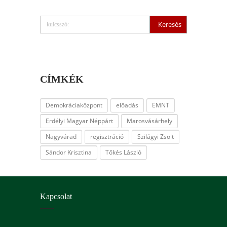
CÍMKÉK
Demokráciaközpont
előadás
EMNT
Erdélyi Magyar Néppárt
Marosvásárhely
Nagyvárad
regisztráció
Szilágyi Zsolt
Sándor Krisztina
Tőkés László
Kapcsolat