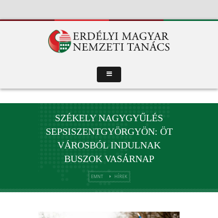
SZÉKELY NAGYGYŰLÉS
SEPSISZENTGYÖRGYÖN: ÖT
VÁROSBÓL INDULNAK
BUSZOK VASÁRNAP
EMNT
HÍREK