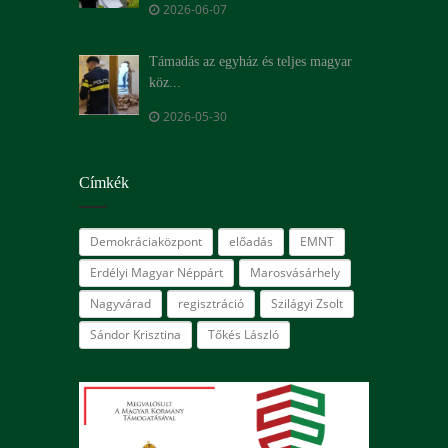
2026-06-07
Támadás az egyház és teljes magyar
köz...
2026-05-30
Címkék
Demokráciaközpont
előadás
EMNT
Erdélyi Magyar Néppárt
Marosvásárhely
Nagyvárad
regisztráció
Szilágyi Zsolt
Sándor Krisztina
Tőkés László