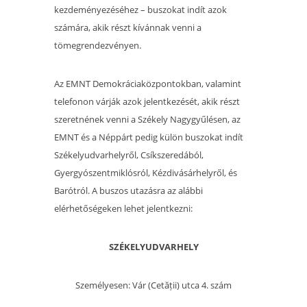
kezdeményezéséhez – buszokat indít azok
számára, akik részt kívánnak venni a
tömegrendezvényen.
Az EMNT Demokráciaközpontokban, valamint
telefonon várják azok jelentkezését, akik részt
szeretnének venni a Székely Nagygyűlésen, az
EMNT és a Néppárt pedig külön buszokat indít
Székelyudvarhelyről, Csíkszeredából,
Gyergyószentmiklósról, Kézdivásárhelyről, és
Barótról. A buszos utazásra az alábbi
elérhetőségeken lehet jelentkezni:
SZÉKELYUDVARHELY
Személyesen: Vár (Cetății) utca 4. szám